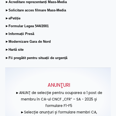
►Acreditare reprezentanți Mass-Media
►Solicitare acces filmare Mass-Media
►ePetiție
►Formular Legea 544/2001
►Informații Presă
►Modernizare Gara de Nord
►Hartă site
►Fii pregătit pentru situații de urgență
ANUNŢURI
►ANUNȚ de selecție pentru ocuparea a 1 post de
membru în CA-ul CNCF „CFR” – SA - 2025 și
formulare F1-F5
►Selecție anunțuri și formulare membri CA,