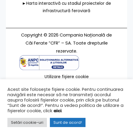
►Harta interactivă cu stadiul proiectelor de
infrastructură feroviară
Copyright © 2026 Compania Națională de
Căi Ferate ”CFR” – SA. Toate drepturile
rezervate.
Utilizare fișiere cookie
Termeni de utilizare
Acest site folosește fișiere cookie. Pentru continuarea
Contact
navigării este necesar să ne transmiteți acordul
asupra folosirii fișierelor cookie, prin click pe butonul
“Sunt de acord!”. Pentru a vedea politica de utilizare a
fișierelor cookie, click
aici
.
Ultima modificare a paginii 11/07/2016
Setări cookie-uri
Sunt de acord!