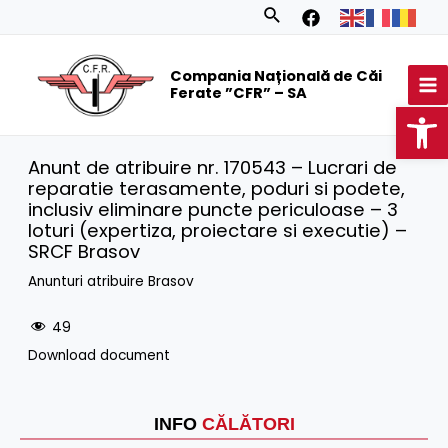
Skip
Search
to
MA
content
Compania Națională de Căi
M
Ferate ”CFR” – SA
Op
Anunt de atribuire nr. 170543 – Lucrari de
reparatie terasamente, poduri si podete,
inclusiv eliminare puncte periculoase – 3
loturi (expertiza, proiectare si executie) –
SRCF Brasov
Anunturi atribuire Brasov
49
Download document
INFO
CĂLĂTORI