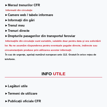
►Mersul trenurilor CFR
Informatii din circulaţie
►Camere web / tabele informare
►Informaţii din gări
►Trenul meu
►Trenuri directe
►Drepturile pasagerilor din transportul feroviar
Informaţiile din circulaţie sunt variabile, valabile doar pentru data şi ora solicitării
lor.
Nu ne asumăm răspunderea pentru eventuale pagube directe, indirecte sau
circumstanțiale produse prin utilizarea acestor informații.
În caz de urgenţe, apelaţi numărul european unic 112. Gratuit în orice reţea de
telefonie.
INFO
UTILE
►Legături utile
►Termeni de utilizare
►Publicații oficiale CFR