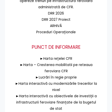
opereze trenuri pe infrastructura feroviară
administrată de CFR.
DRR 2026
DRR 2027 Proiect
ARHIVĂ
Proceduri Operaționale
PUNCT DE INFORMARE
►Harta rețelei CFR
►Harta – Cresterea mobilitatii pe reteaua
feroviara CFR
►Lucrări în regie proprie
►Harta interactivă cu modernizările trecerilor la
nivel
►Harta interactivă cu obiectivele de investiții a
infrastructurii feroviare finanțate de la bugetul
de stat