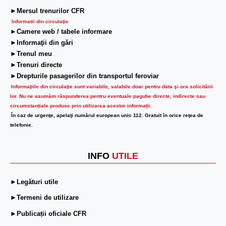
►Mersul trenurilor CFR
Informatii din circulaţie
►Camere web / tabele informare
►Informaţii din gări
►Trenul meu
►Trenuri directe
►Drepturile pasagerilor din transportul feroviar
Informaţiile din circulaţie sunt variabile, valabile doar pentru data şi ora solicitării
lor.
Nu ne asumăm răspunderea pentru eventuale pagube directe, indirecte sau
circumstanțiale produse prin utilizarea acestor informații.
În caz de urgenţe, apelaţi numărul european unic 112. Gratuit în orice reţea de
telefonie.
INFO
UTILE
►Legături utile
►Termeni de utilizare
►Publicații oficiale CFR