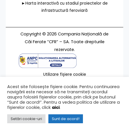
►Harta interactivă cu stadiul proiectelor de
infrastructură feroviară
Copyright © 2026 Compania Națională de
Căi Ferate ”CFR” – SA. Toate drepturile
rezervate.
Utilizare fișiere cookie
Termeni de utilizare
Acest site folosește fișiere cookie. Pentru continuarea
Contact
navigării este necesar să ne transmiteți acordul
asupra folosirii fișierelor cookie, prin click pe butonul
“Sunt de acord!”. Pentru a vedea politica de utilizare a
fișierelor cookie, click
aici
.
Ultima modificare a paginii 11/07/2016
Setări cookie-uri
Sunt de acord!