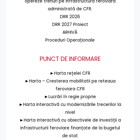
opereze trenuri pe infrastructura feroviară
administrată de CFR.
DRR 2026
DRR 2027 Proiect
ARHIVĂ
Proceduri Operaționale
PUNCT DE INFORMARE
►Harta rețelei CFR
►Harta – Cresterea mobilitatii pe reteaua
feroviara CFR
►Lucrări în regie proprie
►Harta interactivă cu modernizările trecerilor la
nivel
►Harta interactivă cu obiectivele de investiții a
infrastructurii feroviare finanțate de la bugetul
de stat