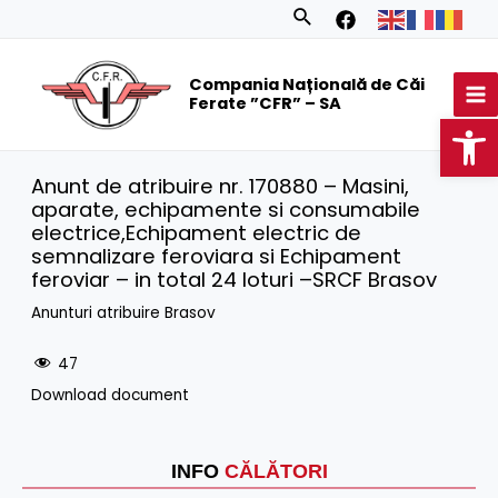
Skip
Search
to
MA
content
Compania Națională de Căi
M
Ferate ”CFR” – SA
Op
Anunt de atribuire nr. 170880 – Masini,
aparate, echipamente si consumabile
electrice,Echipament electric de
semnalizare feroviara si Echipament
feroviar – in total 24 loturi –SRCF Brasov
Anunturi atribuire Brasov
47
Download document
INFO
CĂLĂTORI