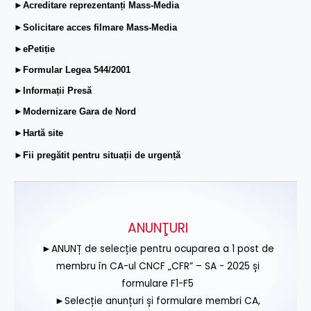
►Acreditare reprezentanți Mass-Media
►Solicitare acces filmare Mass-Media
►ePetiție
►Formular Legea 544/2001
►Informații Presă
►Modernizare Gara de Nord
►Hartă site
►Fii pregătit pentru situații de urgență
ANUNŢURI
►ANUNȚ de selecție pentru ocuparea a 1 post de
membru în CA-ul CNCF „CFR” – SA - 2025 și
formulare F1-F5
►Selecție anunțuri și formulare membri CA,