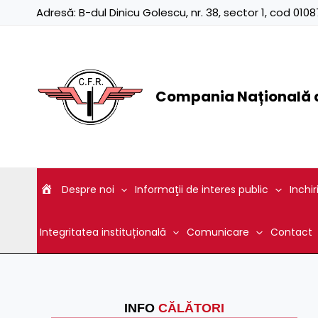
Skip
Adresă:
B-dul Dinicu Golescu, nr. 38, sector 1, cod 01
to
content
Compania Națională d
Despre noi
Informaţii de interes public
Inchir
Integritatea instituțională
Comunicare
Contact
INFO
CĂLĂTORI