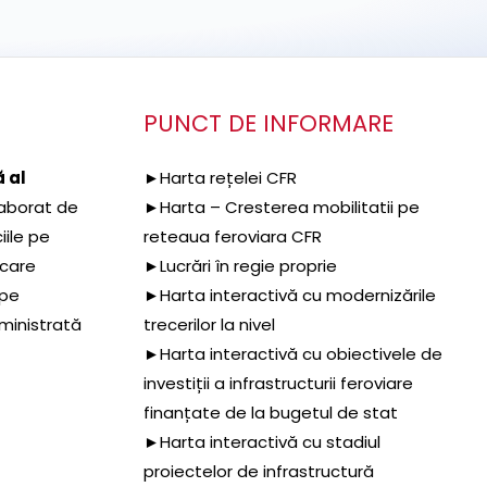
PUNCT DE INFORMARE
 al
►Harta rețelei CFR
aborat de
►Harta – Cresterea mobilitatii pe
iile pe
reteaua feroviara CFR
 care
►Lucrări în regie proprie
 pe
►Harta interactivă cu modernizările
dministrată
trecerilor la nivel
►Harta interactivă cu obiectivele de
investiții a infrastructurii feroviare
finanțate de la bugetul de stat
►Harta interactivă cu stadiul
proiectelor de infrastructură