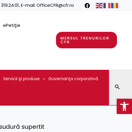
 319.24.01
, E-mail:
OfficeCFR@cfr.ro
ePetiţie
MERSUL TRENURILOR
CFR
Servicii şi produse
Guvernanţa corporativă
Searc
Op
 sudură supertit