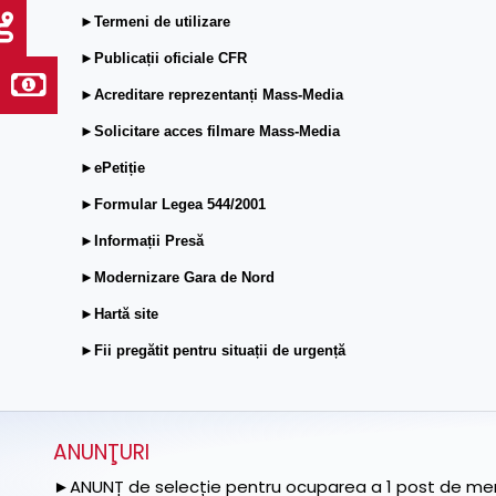
►Termeni de utilizare
►Publicații oficiale CFR
►Acreditare reprezentanți Mass-Media
►Solicitare acces filmare Mass-Media
►ePetiție
►Formular Legea 544/2001
►Informații Presă
►Modernizare Gara de Nord
►Hartă site
►Fii pregătit pentru situații de urgență
ANUNŢURI
►ANUNȚ de selecție pentru ocuparea a 1 post de memb