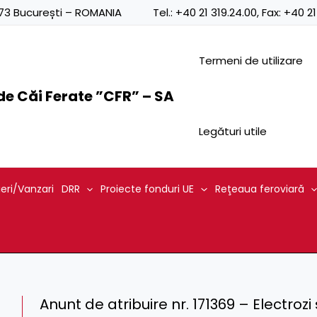
0873 București – ROMANIA
Tel.:
+40 21 319.24.00
, Fax:
+40 21
Termeni de utilizare
e Căi Ferate ”CFR” – SA
Legături utile
ieri/Vanzari
DRR
Proiecte fonduri UE
Reţeaua feroviară
Anunt de atribuire nr. 171369 – Electrozi