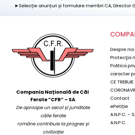
►Selecție anunțuri și formulare membri CA, Director Ge
COMPA
Despre noi
Protecţia 
Politica pr
caracter p
CE TREBUIE 
CORONAVI
Compania Națională de Căi
Contact
Ferate ”CFR” – SA
ePetiție
De aproape un secol și jumătate
A.N.P.C. – 
căile ferate
A.N.P.C.
române contribuie la progres și
civilizație