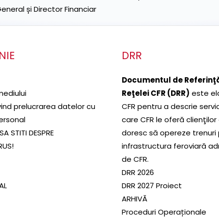
neral și Director Financiar
NIE
DRR
Documentul de Referinţă
mediului
Reţelei CFR (DRR)
este el
ivind prelucrarea datelor cu
CFR pentru a descrie servic
ersonal
care CFR le oferă clienţilor
SA STITI DESPRE
doresc să opereze trenuri
RUS!
infrastructura feroviară a
de CFR.
DRR 2026
SAL
DRR 2027 Proiect
ARHIVĂ
Proceduri Operaționale