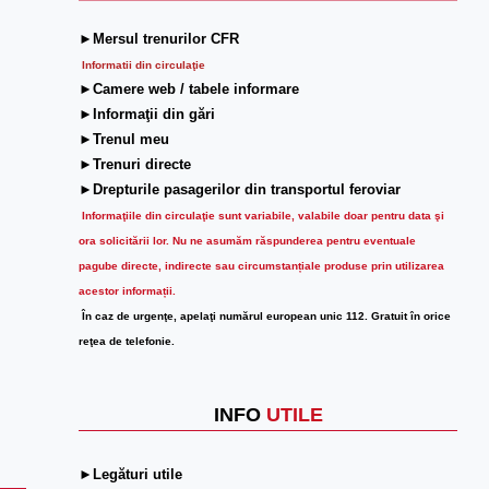
►Mersul trenurilor CFR
Informatii din circulaţie
►Camere web / tabele informare
►Informaţii din gări
►Trenul meu
►Trenuri directe
►Drepturile pasagerilor din transportul feroviar
Informaţiile din circulaţie sunt variabile, valabile doar pentru data şi
ora solicitării lor.
Nu ne asumăm răspunderea pentru eventuale
pagube directe, indirecte sau circumstanțiale produse prin utilizarea
acestor informații.
În caz de urgenţe, apelaţi numărul european unic 112. Gratuit în orice
reţea de telefonie.
INFO
UTILE
►Legături utile