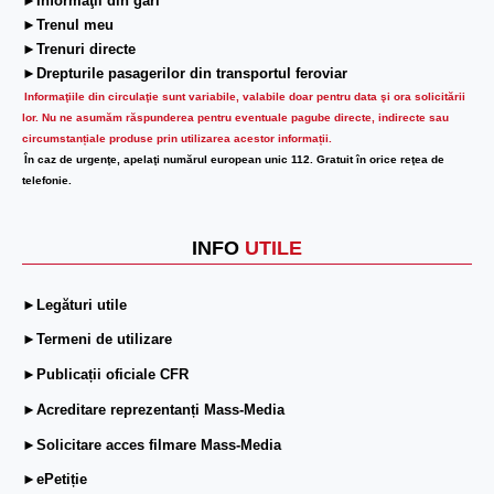
►Informaţii din gări
►Trenul meu
►Trenuri directe
►Drepturile pasagerilor din transportul feroviar
Informaţiile din circulaţie sunt variabile, valabile doar pentru data şi ora solicitării
lor.
Nu ne asumăm răspunderea pentru eventuale pagube directe, indirecte sau
circumstanțiale produse prin utilizarea acestor informații.
În caz de urgenţe, apelaţi numărul european unic 112. Gratuit în orice reţea de
telefonie.
INFO
UTILE
►Legături utile
►Termeni de utilizare
►Publicații oficiale CFR
►Acreditare reprezentanți Mass-Media
►Solicitare acces filmare Mass-Media
►ePetiție