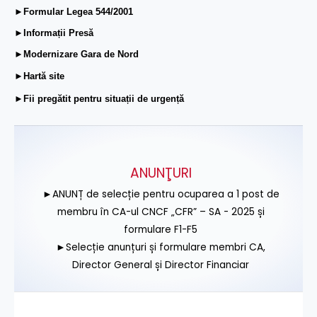
►Formular Legea 544/2001
►Informații Presă
►Modernizare Gara de Nord
►Hartă site
►Fii pregătit pentru situații de urgență
ANUNŢURI
►ANUNȚ de selecție pentru ocuparea a 1 post de
membru în CA-ul CNCF „CFR” – SA - 2025 și
formulare F1-F5
►Selecție anunțuri și formulare membri CA,
Director General și Director Financiar