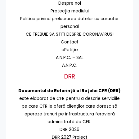
Despre noi
Protecţia mediului
Politica privind prelucrarea datelor cu caracter
personal
CE TREBUIE SA STITI DESPRE CORONAVIRUS!
Contact
ePetiție
A.N.P.C. – SAL
A.N.P.C.
DRR
Documentul de Referinţă al Reţelei CFR (DRR)
este elaborat de CFR pentru a descrie serviciile
pe care CFR le oferă clienţilor care doresc să
opereze trenuri pe infrastructura feroviară
administrată de CFR.
DRR 2026
DRR 2027 Proiect