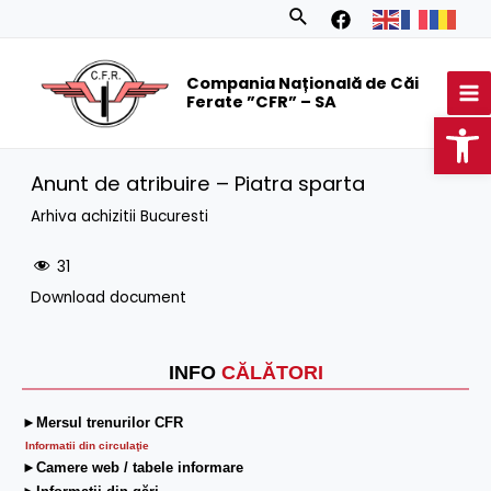
Skip
Search
to
MA
content
Compania Națională de Căi
M
Ferate ”CFR” – SA
Op
Anunt de atribuire – Piatra sparta
Arhiva achizitii Bucuresti
31
Download document
INFO
CĂLĂTORI
►Mersul trenurilor CFR
Informatii din circulaţie
►Camere web / tabele informare