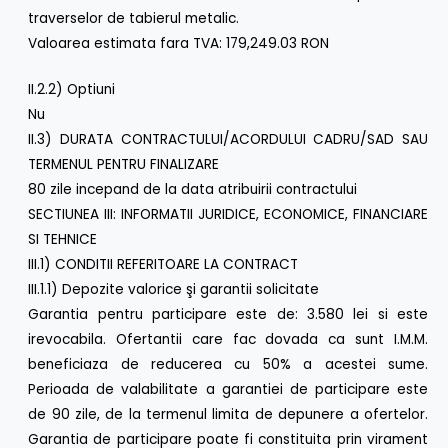
traverselor de tabierul metalic.
Valoarea estimata fara TVA: 179,249.03 RON
II.2.2) Optiuni
Nu
II.3) DURATA CONTRACTULUI/ACORDULUI CADRU/SAD SAU
TERMENUL PENTRU FINALIZARE
80 zile incepand de la data atribuirii contractului
SECTIUNEA III: INFORMATII JURIDICE, ECONOMICE, FINANCIARE
SI TEHNICE
III.1) CONDITII REFERITOARE LA CONTRACT
III.1.1) Depozite valorice şi garantii solicitate
Garantia pentru participare este de: 3.580 lei si este
irevocabila. Ofertantii care fac dovada ca sunt I.M.M.
beneficiaza de reducerea cu 50% a acestei sume.
Perioada de valabilitate a garantiei de participare este
de 90 zile, de la termenul limita de depunere a ofertelor.
Garantia de participare poate fi constituita prin virament