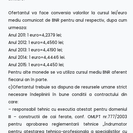
Ofertantul va face conversia valorilor la cursul lei/euro
mediu comunicat de BNR pentru anul respectiv, dupa cum
urmeaza:
Anul 2011: 1 euro=4,2379 lei;
Anul 2012: 1 euro=4,4560 lei;
Anul 2013: 1 euro=4,4190 lei;
Anul 2014: 1 euro=4,4446 lei.
Anul 2015: 1 euro=4,4450 lei;
Pentru alte monede se va utiliza cursul mediu BNR aferent
fiecarui an în parte.
c)Ofertantul trebuie sa dispuna de resursele umane strict
necesare îndeplinirii în bune conditii a contractului din
care:
– responsabil tehnic cu executia atestat pentru domeniul
III – constructii de cai ferate, conf. OMLPT nr.777/2003
pentru aprobarea reglementarii tehnice ,,Îndrumator
pentru atestarea tehnico-profesionala a specialistilor cu