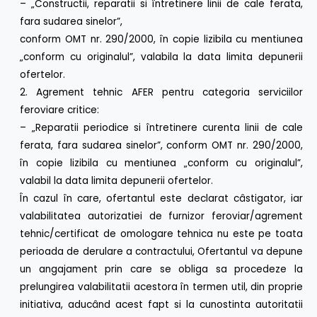
– „Constructii, reparatii si întretinere linii de cale ferata,
fara sudarea sinelor”,
conform OMT nr. 290/2000, în copie lizibila cu mentiunea
„conform cu originalul”, valabila la data limita depunerii
ofertelor.
2. Agrement tehnic AFER pentru categoria serviciilor
feroviare critice:
– „Reparatii periodice si întretinere curenta linii de cale
ferata, fara sudarea sinelor”, conform OMT nr. 290/2000,
în copie lizibila cu mentiunea „conform cu originalul”,
valabil la data limita depunerii ofertelor.
În cazul în care, ofertantul este declarat câstigator, iar
valabilitatea autorizatiei de furnizor feroviar/agrement
tehnic/certificat de omologare tehnica nu este pe toata
perioada de derulare a contractului, Ofertantul va depune
un angajament prin care se obliga sa procedeze la
prelungirea valabilitatii acestora în termen util, din proprie
initiativa, aducând acest fapt si la cunostinta autoritatii