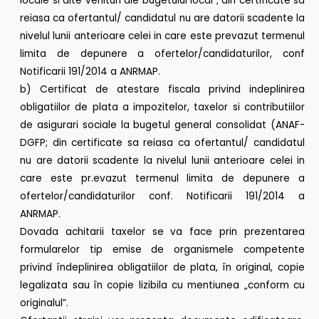
locale si alte venituri ale bugetului local ; din certificate sa
reiasa ca ofertantul/ candidatul nu are datorii scadente la
nivelul lunii anterioare celei in care este prevazut termenul
limita de depunere a ofertelor/candidaturilor, conf
Notificarii 191/2014 a ANRMAP.
b) Certificat de atestare fiscala privind indeplinirea
obligatiilor de plata a impozitelor, taxelor si contributiilor
de asigurari sociale la bugetul general consolidat (ANAF-
DGFP; din certificate sa reiasa ca ofertantul/ candidatul
nu are datorii scadente la nivelul lunii anterioare celei in
care este pr.evazut termenul limita de depunere a
ofertelor/candidaturilor conf. Notificarii 191/2014 a
ANRMAP.
Dovada achitarii taxelor se va face prin prezentarea
formularelor tip emise de organismele competente
privind îndeplinirea obligatiilor de plata, în original, copie
legalizata sau în copie lizibila cu mentiunea „conform cu
originalul”.