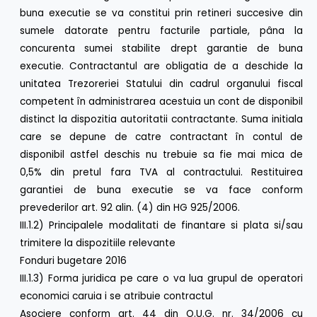
buna executie se va constitui prin retineri succesive din
sumele datorate pentru facturile partiale, pâna la
concurenta sumei stabilite drept garantie de buna
executie. Contractantul are obligatia de a deschide la
unitatea Trezoreriei Statului din cadrul organului fiscal
competent în administrarea acestuia un cont de disponibil
distinct la dispozitia autoritatii contractante. Suma initiala
care se depune de catre contractant în contul de
disponibil astfel deschis nu trebuie sa fie mai mica de
0,5% din pretul fara TVA al contractului. Restituirea
garantiei de buna executie se va face conform
prevederilor art. 92 alin. (4) din HG 925/2006.
III.1.2) Principalele modalitati de finantare si plata si/sau
trimitere la dispozitiile relevante
Fonduri bugetare 2016
III.1.3) Forma juridica pe care o va lua grupul de operatori
economici caruia i se atribuie contractul
Asociere conform art. 44 din O.U.G. nr. 34/2006 cu