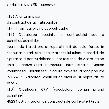
Codul NUTS: RO215 – Suceava
II.1.3) Anuntul implica
Un contract de achizitii publice
II.1.4) Informatii privind acordul-cadru
II.1.5) Descrierea succinta a contractului sau a
achizitiei/achizitiilor
Lucrari de intretinere si reparatii linii de cale ferata în
scopul asigurarii circulatiei materialului rulant în conditii de
siguranta si pentru ridicarea unor restrictii de viteza de pe
Linia Suceava-Gura Humorului, intre statiile Ciprian
Porumbescu-Berchisesti, înlocuire traverse la rând pod km
22+554 ”. Valoarea cheltuielilor diverse si neprevazute
este = 0.
II.1.6) Clasificare CPV (vocabularul comun privind
achizitiile)
45234100-7 – Lucrari de constructii de cai ferate (Rev.2)