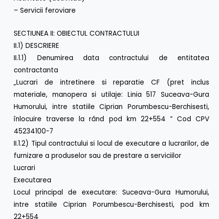
– Servicii feroviare
SECTIUNEA II: OBIECTUL CONTRACTULUI
II.1) DESCRIERE
II.1.1) Denumirea data contractului de entitatea
contractanta
„Lucrari de intretinere si reparatie CF (pret inclus
materiale, manopera si utilaje: Linia 517 Suceava-Gura
Humorului, intre statiile Ciprian Porumbescu-Berchisesti,
înlocuire traverse la rând pod km 22+554 ” Cod CPV
45234100-7
II.1.2) Tipul contractului si locul de executare a lucrarilor, de
furnizare a produselor sau de prestare a serviciilor
Lucrari
Executarea
Locul principal de executare: Suceava-Gura Humorului,
intre statiile Ciprian Porumbescu-Berchisesti, pod km
22+554