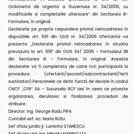
Ordonanta de Urgenta a Guvernului nr. 34/2006, cu
modificarile si completarile ulterioare” din Sectiunea III-
Formulare, în original.
Declaratie pe propria raspundere privind neîncadrarea în
dispozitiile art. 691 din OUG nr. 34/2006 Ofertantul va
prezenta „Declaratie privind neîncadrarea în situatia
prevazuta la art. 691” din OUG 34/ 2006 – Formularul 3B
din Sectiunea III – Formulare, în original. Aceasta
declaratie va fi completata de catre toti participantii la
procedura (ofertanti/asociati/subcontractanti/terti
sustinatori).Persoanele ce detin functii de decizie în cadrul
CNCF „CFR” SA – Sucursala RCF Iasi în ceea ce priveste
organizarea, derularea si finalizarea procedurii de
atribuire:
Director: ing. George Radu PIPA
Contabil sef: ec. Maria RUSU
Sef oficiu juridic jr. Luminita STANESCU
Sef divizie Linii: ing. Mihaita MARINCUTA