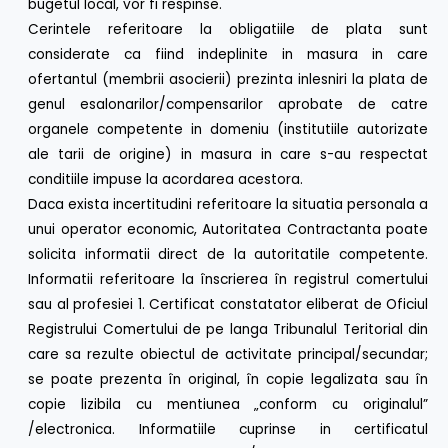
bugetul local, vor fi respinse.
Cerintele referitoare la obligatiile de plata sunt
considerate ca fiind indeplinite in masura in care
ofertantul (membrii asocierii) prezinta inlesniri la plata de
genul esalonarilor/compensarilor aprobate de catre
organele competente in domeniu (institutiile autorizate
ale tarii de origine) in masura in care s-au respectat
conditiile impuse la acordarea acestora.
Daca exista incertitudini referitoare la situatia personala a
unui operator economic, Autoritatea Contractanta poate
solicita informatii direct de la autoritatile competente.
Informatii referitoare la înscrierea în registrul comertului
sau al profesiei 1. Certificat constatator eliberat de Oficiul
Registrului Comertului de pe langa Tribunalul Teritorial din
care sa rezulte obiectul de activitate principal/secundar;
se poate prezenta în original, în copie legalizata sau în
copie lizibila cu mentiunea „conform cu originalul”
/electronica. Informatiile cuprinse in certificatul