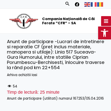
Skip
Search
to
MA
content
Compania Națională de Căi
M
Ferate ”CFR” – SA
Op
Anunt de participare -Lucrari de intretinere
si reparatie CF (pret inclus materiale,
manopera si utilaje): Linia 517 Suceava-
Gura Humorului, intre statiile Ciprian
Porumbescu-Berchisesti, înlocuire traverse
la rând pod km 22+554
Arhiva achizitii Iasi
54
Timp de lectură:
25
minute
Anunt de participare (utilitati) numarul 167253/05.04.2016