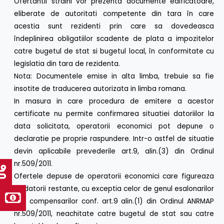
Ofertantii straini vor prezenta documente edificatoare,
eliberate de autoritati competente din tara în care
acestia sunt rezidenti prin care sa dovedeasca
îndeplinirea obligatiilor scadente de plata a impozitelor
catre bugetul de stat si bugetul local, în conformitate cu
legislatia din tara de rezidenta.
Nota: Documentele emise in alta limba, trebuie sa fie
insotite de traducerea autorizata in limba romana.
In masura in care procedura de emitere a acestor
certificate nu permite confirmarea situatiei datoriilor la
data solicitata, operatorii economici pot depune o
declaratie pe proprie raspundere. Intr-o astfel de situatie
devin aplicabile prevederile art.9, alin.(3) din Ordinul
nr.509/2011.
Ofertele depuse de operatorii economici care figureaza
cu datorii restante, cu exceptia celor de genul esalonarilor
sau compensarilor conf. art.9 alin.(1) din Ordinul ANRMAP
nr.509/2011, neachitate catre bugetul de stat sau catre