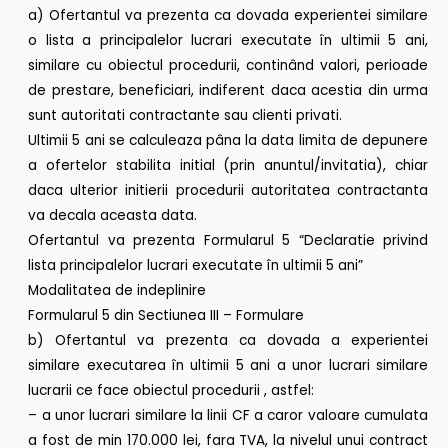
a) Ofertantul va prezenta ca dovada experientei similare
o lista a principalelor lucrari executate în ultimii 5 ani,
similare cu obiectul procedurii, continând valori, perioade
de prestare, beneficiari, indiferent daca acestia din urma
sunt autoritati contractante sau clienti privati.
Ultimii 5 ani se calculeaza pâna la data limita de depunere
a ofertelor stabilita initial (prin anuntul/invitatia), chiar
daca ulterior initierii procedurii autoritatea contractanta
va decala aceasta data.
Ofertantul va prezenta Formularul 5 “Declaratie privind
lista principalelor lucrari executate în ultimii 5 ani”
Modalitatea de indeplinire
Formularul 5 din Sectiunea III – Formulare
b) Ofertantul va prezenta ca dovada a experientei
similare executarea în ultimii 5 ani a unor lucrari similare
lucrarii ce face obiectul procedurii , astfel:
– a unor lucrari similare la linii CF a caror valoare cumulata
a fost de min 170.000 lei, fara TVA, la nivelul unui contract