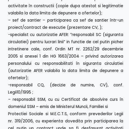
activitate în constructii (copie dupa atestat si legitimatie
valabila la data limita de depunere a ofertelor);
– sef de santier – participarea ca sef de santier într-un
proiect/contract de executie (prezentare CV, );
-specialist cu autorizatie AFER: ”responsabil SC (siguranta
circulatiei) pentru lucrari linii” in functie de cel putin picher
intretinere cale, conf. Ordin MT nr. 2262/29 decembrie
2005 si anexei 1 din HG 1663/2004 – privind autorizarea
personalului cu responsabilitati în siguranta circulatiei
(autorizatie AFER valabila la data limita de depunere a
ofertelor);
-responsabil CQ, (decizie de numire, CV), conf.
Legii10/1995 ;
– responsabil SSM, cu cu Certificat de absolvire curs în
domeniul SSM – emis de Ministerul Muncii, Familiei si
Protectiei Sociale si M.E.C.T.S, conform prevederilor Legii
nr. 319/2006, cu experienta dovedita prin participarea la
cel putin un contract unde sa fi desfasurat activitati