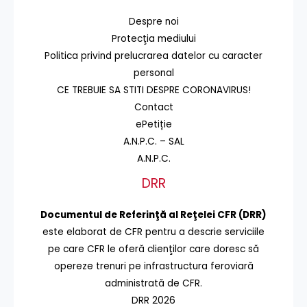
Despre noi
Protecţia mediului
Politica privind prelucrarea datelor cu caracter
personal
CE TREBUIE SA STITI DESPRE CORONAVIRUS!
Contact
ePetiție
A.N.P.C. – SAL
A.N.P.C.
DRR
Documentul de Referinţă al Reţelei CFR (DRR)
este elaborat de CFR pentru a descrie serviciile
pe care CFR le oferă clienţilor care doresc să
opereze trenuri pe infrastructura feroviară
administrată de CFR.
DRR 2026