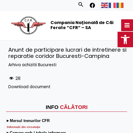
Skip
Search
to
MA
content
Compania Națională de Căi
M
Ferate ”CFR” – SA
Op
Anunt de participare lucrari de intretinere si
reparatie coridor Bucuresti-Campina
Arhiva achizitii Bucuresti
28
Download document
INFO
CĂLĂTORI
►Mersul trenurilor CFR
Informatii din circulaţie