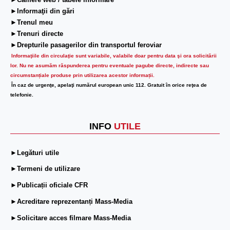
►Camere web / tabele informare
►Informaţii din gări
►Trenul meu
►Trenuri directe
►Drepturile pasagerilor din transportul feroviar
Informaţiile din circulaţie sunt variabile, valabile doar pentru data şi ora solicitării
lor.
Nu ne asumăm răspunderea pentru eventuale pagube directe, indirecte sau
circumstanțiale produse prin utilizarea acestor informații.
În caz de urgenţe, apelaţi numărul european unic 112. Gratuit în orice reţea de
telefonie.
INFO
UTILE
►Legături utile
►Termeni de utilizare
►Publicații oficiale CFR
►Acreditare reprezentanți Mass-Media
►Solicitare acces filmare Mass-Media