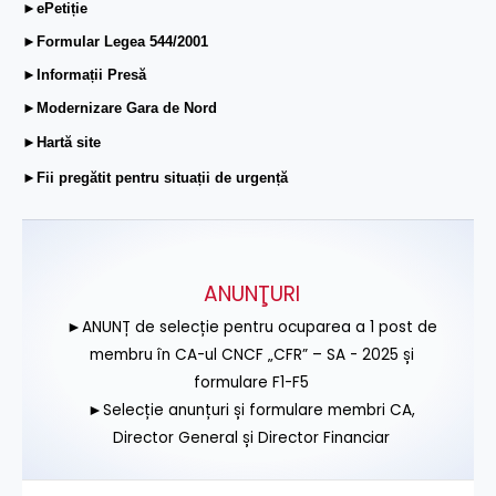
►ePetiție
►Formular Legea 544/2001
►Informații Presă
►Modernizare Gara de Nord
►Hartă site
►Fii pregătit pentru situații de urgență
ANUNŢURI
►ANUNȚ de selecție pentru ocuparea a 1 post de
membru în CA-ul CNCF „CFR” – SA - 2025 și
formulare F1-F5
►Selecție anunțuri și formulare membri CA,
Director General și Director Financiar