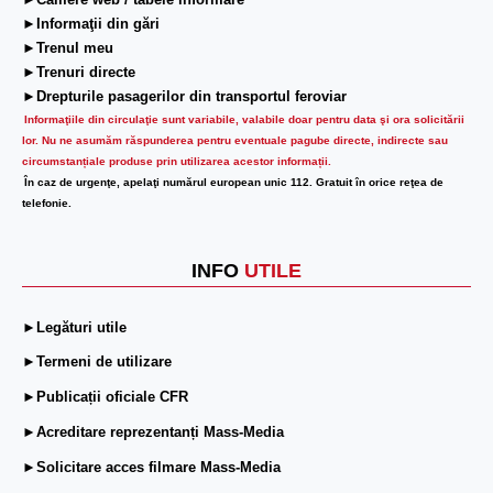
►Camere web / tabele informare
►Informaţii din gări
►Trenul meu
►Trenuri directe
►Drepturile pasagerilor din transportul feroviar
Informaţiile din circulaţie sunt variabile, valabile doar pentru data şi ora solicitării
lor.
Nu ne asumăm răspunderea pentru eventuale pagube directe, indirecte sau
circumstanțiale produse prin utilizarea acestor informații.
În caz de urgenţe, apelaţi numărul european unic 112. Gratuit în orice reţea de
telefonie.
INFO
UTILE
►Legături utile
►Termeni de utilizare
►Publicații oficiale CFR
►Acreditare reprezentanți Mass-Media
►Solicitare acces filmare Mass-Media