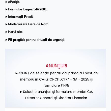
►ePetiție
►Formular Legea 544/2001
►Informații Presă
►Modernizare Gara de Nord
►Hartă site
►Fii pregătit pentru situații de urgență
ANUNŢURI
►ANUNȚ de selecție pentru ocuparea a 1 post de
membru în CA-ul CNCF „CFR” – SA - 2025 și
formulare F1-F5
►Selecție anunțuri și formulare membri CA,
Director General și Director Financiar