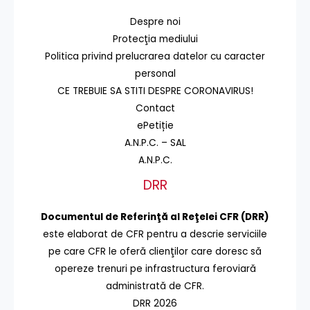
Despre noi
Protecţia mediului
Politica privind prelucrarea datelor cu caracter
personal
CE TREBUIE SA STITI DESPRE CORONAVIRUS!
Contact
ePetiție
A.N.P.C. – SAL
A.N.P.C.
DRR
Documentul de Referinţă al Reţelei CFR (DRR)
este elaborat de CFR pentru a descrie serviciile
pe care CFR le oferă clienţilor care doresc să
opereze trenuri pe infrastructura feroviară
administrată de CFR.
DRR 2026