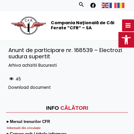
Skip
Search
to
MA
content
Compania Națională de Căi
M
Ferate ”CFR” – SA
Op
Anunt de participare nr. 168539 – Electrozi
sudura supertit
Arhiva achizitii Bucuresti
45
Download document
INFO
CĂLĂTORI
►Mersul trenurilor CFR
Informatii din circulaţie