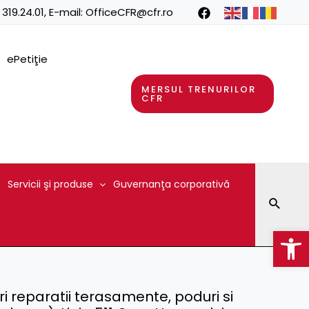
 319.24.01
, E-mail:
OfficeCFR@cfr.ro
ePetiţie
MERSUL TRENURILOR
CFR
Servicii şi produse
Guvernanţa corporativă
Searc
Op
ri reparatii terasamente, poduri si