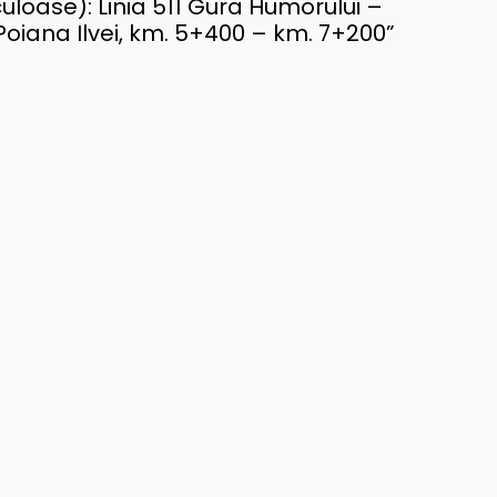
uloase): Linia 511 Gura Humorului –
– Poiana Ilvei, km. 5+400 – km. 7+200”