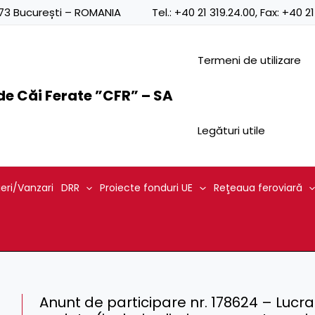
0873 București – ROMANIA
Tel.:
+40 21 319.24.00
, Fax:
+40 21
Termeni de utilizare
e Căi Ferate ”CFR” – SA
Legături utile
ieri/Vanzari
DRR
Proiecte fonduri UE
Reţeaua feroviară
Anunt de participare nr. 178624 – Lucra