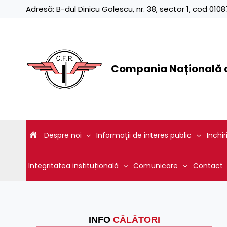
Skip
Adresă:
B-dul Dinicu Golescu, nr. 38, sector 1, cod 01
to
content
Compania Națională d
Despre noi
Informaţii de interes public
Inchir
Integritatea instituțională
Comunicare
Contact
INFO
CĂLĂTORI