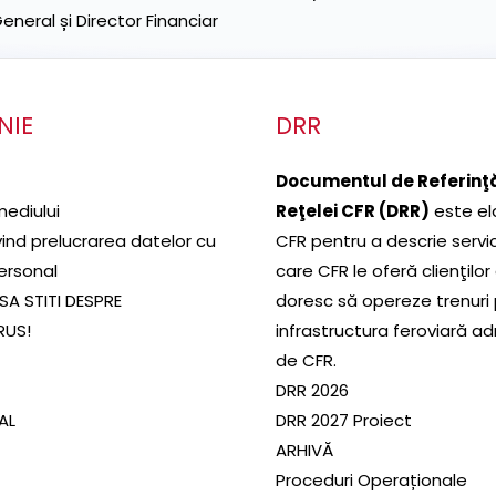
neral și Director Financiar
NIE
DRR
Documentul de Referinţă
mediului
Reţelei CFR (DRR)
este el
ivind prelucrarea datelor cu
CFR pentru a descrie servic
ersonal
care CFR le oferă clienţilor
SA STITI DESPRE
doresc să opereze trenuri
RUS!
infrastructura feroviară a
de CFR.
DRR 2026
SAL
DRR 2027 Proiect
ARHIVĂ
Proceduri Operaționale