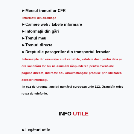
►Mersul trenurilor CFR
Informatii din circulaţie
►Camere web / tabele informare
►Informaţii din gări
►Trenul meu
►Trenuri directe
►Drepturile pasagerilor din transportul feroviar
Informaţiile din circulaţie sunt variabile, valabile doar pentru data şi
ora solicitării lor.
Nu ne asumăm răspunderea pentru eventuale
pagube directe, indirecte sau circumstanțiale produse prin utilizarea
acestor informații.
În caz de urgenţe, apelaţi numărul european unic 112. Gratuit în orice
reţea de telefonie.
INFO
UTILE
►Legături utile