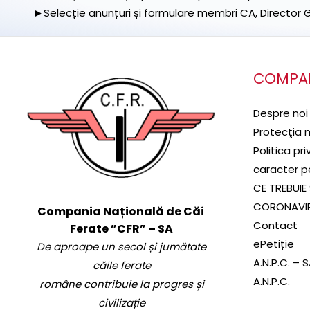
►Selecție anunțuri și formulare membri CA, Director Ge
COMPA
Despre noi
Protecţia 
Politica pr
caracter p
CE TREBUIE 
CORONAVI
Compania Națională de Căi
Contact
Ferate ”CFR” – SA
ePetiție
De aproape un secol și jumătate
A.N.P.C. – 
căile ferate
A.N.P.C.
române contribuie la progres și
civilizație