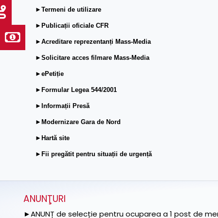
►Termeni de utilizare
►Publicații oficiale CFR
►Acreditare reprezentanți Mass-Media
►Solicitare acces filmare Mass-Media
►ePetiție
►Formular Legea 544/2001
►Informații Presă
►Modernizare Gara de Nord
►Hartă site
►Fii pregătit pentru situații de urgență
ANUNŢURI
►ANUNȚ de selecție pentru ocuparea a 1 post de memb