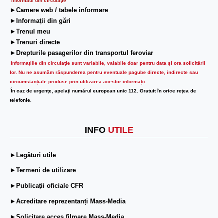
Informatii din circulaţie
►Camere web / tabele informare
►Informaţii din gări
►Trenul meu
►Trenuri directe
►Drepturile pasagerilor din transportul feroviar
Informaţiile din circulaţie sunt variabile, valabile doar pentru data şi ora solicitării
lor.
Nu ne asumăm răspunderea pentru eventuale pagube directe, indirecte sau
circumstanțiale produse prin utilizarea acestor informații.
În caz de urgenţe, apelaţi numărul european unic 112. Gratuit în orice reţea de
telefonie.
INFO
UTILE
►Legături utile
►Termeni de utilizare
►Publicații oficiale CFR
►Acreditare reprezentanți Mass-Media
►Solicitare acces filmare Mass-Media