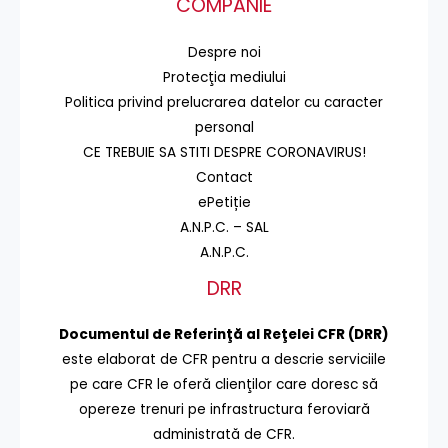
COMPANIE
Despre noi
Protecţia mediului
Politica privind prelucrarea datelor cu caracter
personal
CE TREBUIE SA STITI DESPRE CORONAVIRUS!
Contact
ePetiție
A.N.P.C. – SAL
A.N.P.C.
DRR
Documentul de Referinţă al Reţelei CFR (DRR)
este elaborat de CFR pentru a descrie serviciile
pe care CFR le oferă clienţilor care doresc să
opereze trenuri pe infrastructura feroviară
administrată de CFR.