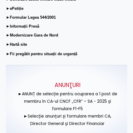
►ePetiție
►Formular Legea 544/2001
►Informații Presă
►Modernizare Gara de Nord
►Hartă site
►Fii pregătit pentru situații de urgență
ANUNŢURI
►ANUNȚ de selecție pentru ocuparea a 1 post de
membru în CA-ul CNCF „CFR” – SA - 2025 și
formulare F1-F5
►Selecție anunțuri și formulare membri CA,
Director General și Director Financiar