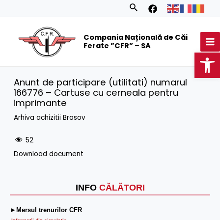
Skip
Search
to
MA
content
Compania Națională de Căi
M
Ferate ”CFR” – SA
Op
Anunt de participare (utilitati) numarul
166776 – Cartuse cu cerneala pentru
imprimante
Arhiva achizitii Brasov
52
Download document
INFO
CĂLĂTORI
►Mersul trenurilor CFR