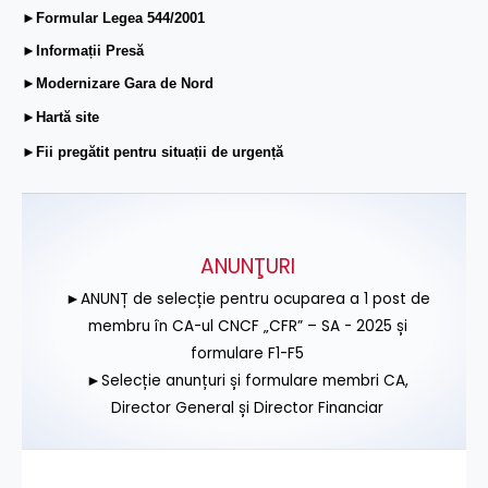
►Formular Legea 544/2001
►Informații Presă
►Modernizare Gara de Nord
►Hartă site
►Fii pregătit pentru situații de urgență
ANUNŢURI
►ANUNȚ de selecție pentru ocuparea a 1 post de
membru în CA-ul CNCF „CFR” – SA - 2025 și
formulare F1-F5
►Selecție anunțuri și formulare membri CA,
Director General și Director Financiar