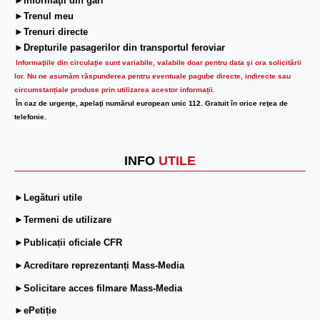
►Informaţii din gări
►Trenul meu
►Trenuri directe
►Drepturile pasagerilor din transportul feroviar
Informaţiile din circulaţie sunt variabile, valabile doar pentru data şi ora solicitării
lor.
Nu ne asumăm răspunderea pentru eventuale pagube directe, indirecte sau
circumstanțiale produse prin utilizarea acestor informații.
În caz de urgenţe, apelaţi numărul european unic 112. Gratuit în orice reţea de
telefonie.
INFO
UTILE
►Legături utile
►Termeni de utilizare
►Publicații oficiale CFR
►Acreditare reprezentanți Mass-Media
►Solicitare acces filmare Mass-Media
►ePetiție