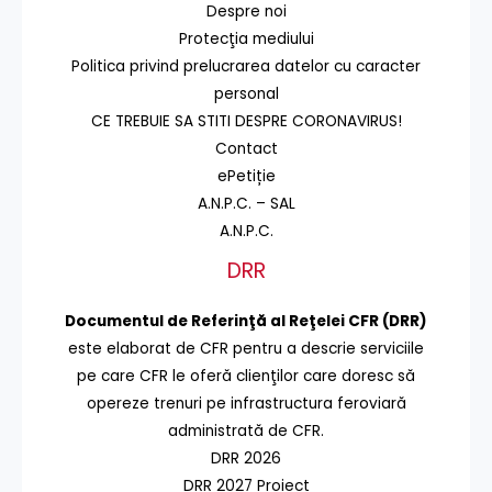
Despre noi
Protecţia mediului
Politica privind prelucrarea datelor cu caracter
personal
CE TREBUIE SA STITI DESPRE CORONAVIRUS!
Contact
ePetiție
A.N.P.C. – SAL
A.N.P.C.
DRR
Documentul de Referinţă al Reţelei CFR (DRR)
este elaborat de CFR pentru a descrie serviciile
pe care CFR le oferă clienţilor care doresc să
opereze trenuri pe infrastructura feroviară
administrată de CFR.
DRR 2026
DRR 2027 Proiect