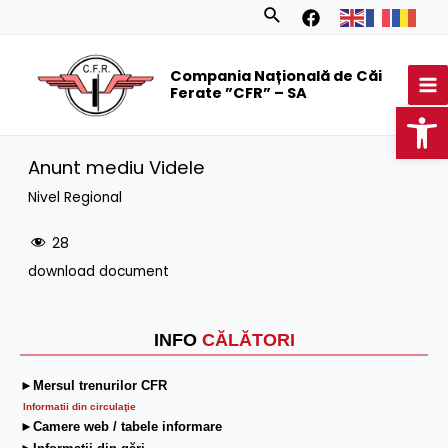
Skip
Search
to
MA
content
Compania Națională de Căi
M
Ferate ”CFR” – SA
Op
Anunt mediu Videle
Nivel Regional
28
download document
INFO
CĂLĂTORI
►Mersul trenurilor CFR
Informatii din circulaţie
►Camere web / tabele informare