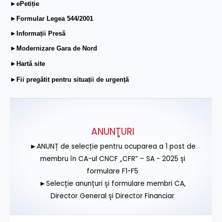
►ePetiție
►Formular Legea 544/2001
►Informații Presă
►Modernizare Gara de Nord
►Hartă site
►Fii pregătit pentru situații de urgență
ANUNŢURI
►ANUNȚ de selecție pentru ocuparea a 1 post de
membru în CA-ul CNCF „CFR” – SA - 2025 și
formulare F1-F5
►Selecție anunțuri și formulare membri CA,
Director General și Director Financiar