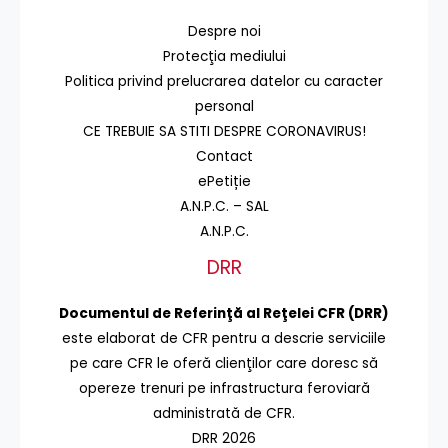
Despre noi
Protecţia mediului
Politica privind prelucrarea datelor cu caracter
personal
CE TREBUIE SA STITI DESPRE CORONAVIRUS!
Contact
ePetiție
A.N.P.C. – SAL
A.N.P.C.
DRR
Documentul de Referinţă al Reţelei CFR (DRR)
este elaborat de CFR pentru a descrie serviciile
pe care CFR le oferă clienţilor care doresc să
opereze trenuri pe infrastructura feroviară
administrată de CFR.
DRR 2026