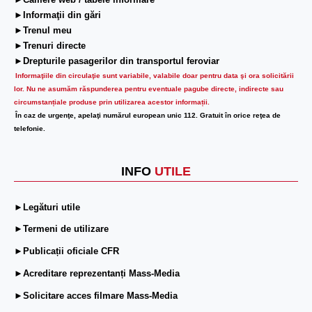
►Camere web / tabele informare
►Informaţii din gări
►Trenul meu
►Trenuri directe
►Drepturile pasagerilor din transportul feroviar
Informaţiile din circulaţie sunt variabile, valabile doar pentru data şi ora solicitării
lor.
Nu ne asumăm răspunderea pentru eventuale pagube directe, indirecte sau
circumstanțiale produse prin utilizarea acestor informații.
În caz de urgenţe, apelaţi numărul european unic 112. Gratuit în orice reţea de
telefonie.
INFO
UTILE
►Legături utile
►Termeni de utilizare
►Publicații oficiale CFR
►Acreditare reprezentanți Mass-Media
►Solicitare acces filmare Mass-Media