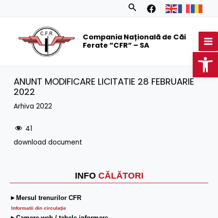
Skip
Search
to
MA
content
Compania Națională de Căi
M
Ferate ”CFR” – SA
Op
ANUNT MODIFICARE LICITATIE 28 FEBRUARIE
2022
Arhiva 2022
41
download document
INFO
CĂLĂTORI
►Mersul trenurilor CFR
Informatii din circulaţie