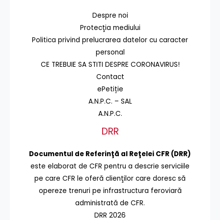
Despre noi
Protecţia mediului
Politica privind prelucrarea datelor cu caracter
personal
CE TREBUIE SA STITI DESPRE CORONAVIRUS!
Contact
ePetiție
A.N.P.C. – SAL
A.N.P.C.
DRR
Documentul de Referinţă al Reţelei CFR (DRR)
este elaborat de CFR pentru a descrie serviciile
pe care CFR le oferă clienţilor care doresc să
opereze trenuri pe infrastructura feroviară
administrată de CFR.
DRR 2026