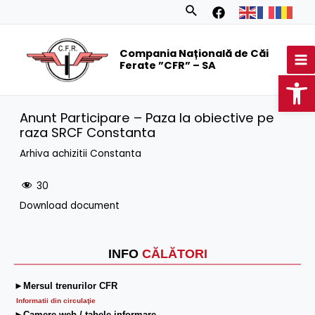
Skip
Search
to
MA
content
Compania Națională de Căi
M
Ferate ”CFR” – SA
Op
Anunt Participare – Paza la obiective pe
raza SRCF Constanta
Arhiva achizitii Constanta
30
Download document
INFO
CĂLĂTORI
►Mersul trenurilor CFR
Informatii din circulaţie