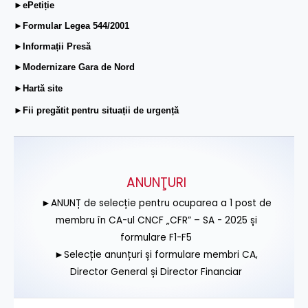
►ePetiție
►Formular Legea 544/2001
►Informații Presă
►Modernizare Gara de Nord
►Hartă site
►Fii pregătit pentru situații de urgență
ANUNŢURI
►ANUNȚ de selecție pentru ocuparea a 1 post de
membru în CA-ul CNCF „CFR” – SA - 2025 și
formulare F1-F5
►Selecție anunțuri și formulare membri CA,
Director General și Director Financiar