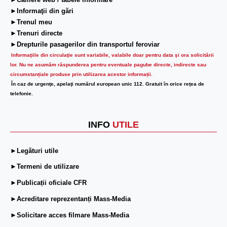
►Camere web / tabele informare
►Informaţii din gări
►Trenul meu
►Trenuri directe
►Drepturile pasagerilor din transportul feroviar
Informaţiile din circulaţie sunt variabile, valabile doar pentru data şi ora solicitării
lor.
Nu ne asumăm răspunderea pentru eventuale pagube directe, indirecte sau
circumstanțiale produse prin utilizarea acestor informații.
În caz de urgenţe, apelaţi numărul european unic 112. Gratuit în orice reţea de
telefonie.
INFO
UTILE
►Legături utile
►Termeni de utilizare
►Publicații oficiale CFR
►Acreditare reprezentanți Mass-Media
►Solicitare acces filmare Mass-Media