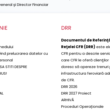
neral și Director Financiar
NIE
DRR
Documentul de Referinţă
mediului
Reţelei CFR (DRR)
este el
ivind prelucrarea datelor cu
CFR pentru a descrie servic
ersonal
care CFR le oferă clienţilor
SA STITI DESPRE
doresc să opereze trenuri
RUS!
infrastructura feroviară a
de CFR.
DRR 2026
SAL
DRR 2027 Proiect
ARHIVĂ
Proceduri Operaționale