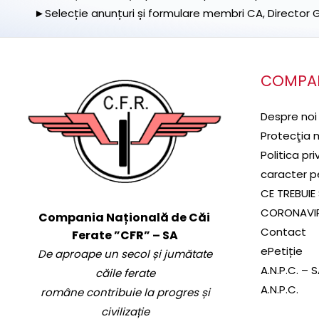
►Selecție anunțuri și formulare membri CA, Director Ge
COMPA
Despre noi
Protecţia 
Politica pr
caracter p
CE TREBUIE 
CORONAVI
Compania Națională de Căi
Contact
Ferate ”CFR” – SA
ePetiție
De aproape un secol și jumătate
A.N.P.C. – 
căile ferate
A.N.P.C.
române contribuie la progres și
civilizație