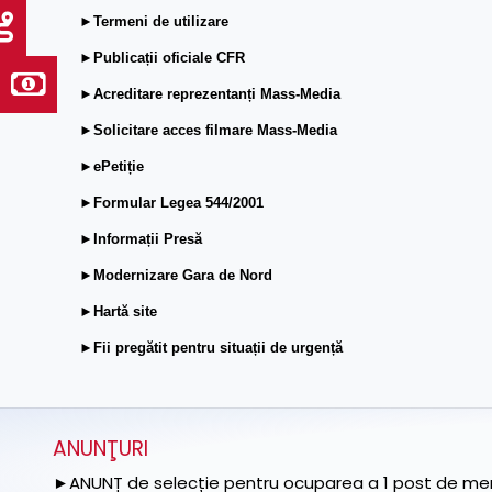
►Termeni de utilizare
►Publicații oficiale CFR
►Acreditare reprezentanți Mass-Media
►Solicitare acces filmare Mass-Media
►ePetiție
►Formular Legea 544/2001
►Informații Presă
►Modernizare Gara de Nord
►Hartă site
►Fii pregătit pentru situații de urgență
ANUNŢURI
►ANUNȚ de selecție pentru ocuparea a 1 post de memb