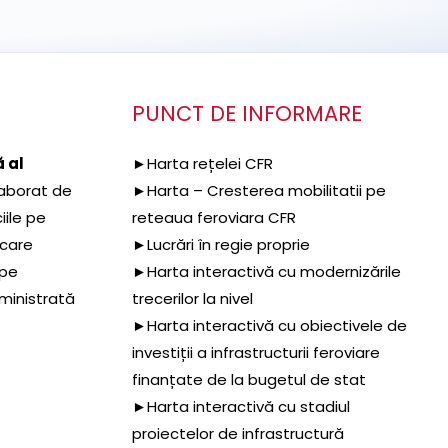
PUNCT DE INFORMARE
 al
►Harta rețelei CFR
aborat de
►Harta – Cresterea mobilitatii pe
iile pe
reteaua feroviara CFR
 care
►Lucrări în regie proprie
 pe
►Harta interactivă cu modernizările
dministrată
trecerilor la nivel
►Harta interactivă cu obiectivele de
investiții a infrastructurii feroviare
finanțate de la bugetul de stat
►Harta interactivă cu stadiul
proiectelor de infrastructură