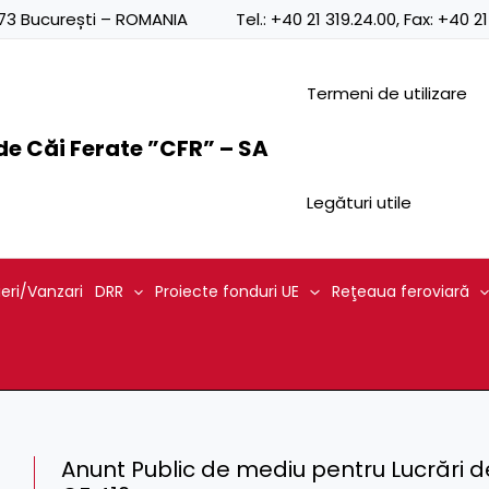
0873 București – ROMANIA
Tel.:
+40 21 319.24.00
, Fax:
+40 21
Termeni de utilizare
e Căi Ferate ”CFR” – SA
Legături utile
ieri/Vanzari
DRR
Proiecte fonduri UE
Reţeaua feroviară
Anunt Public de mediu pentru Lucrări d