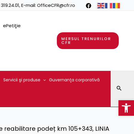
 319.24.01
, E-mail:
OfficeCFR@cfr.ro
ePetiţie
MERSUL TRENURILOR
CFR
Servicii şi produse
Guvernanţa corporativă
Searc
Op
e reabilitare podeț km 105+343, LINIA