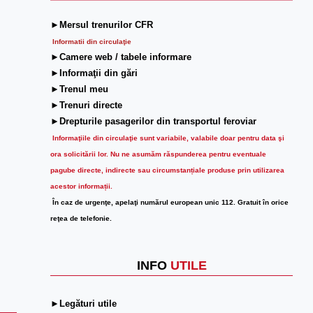
►Mersul trenurilor CFR
Informatii din circulaţie
►Camere web / tabele informare
►Informaţii din gări
►Trenul meu
►Trenuri directe
►Drepturile pasagerilor din transportul feroviar
Informaţiile din circulaţie sunt variabile, valabile doar pentru data şi
ora solicitării lor.
Nu ne asumăm răspunderea pentru eventuale
pagube directe, indirecte sau circumstanțiale produse prin utilizarea
acestor informații.
În caz de urgenţe, apelaţi numărul european unic 112. Gratuit în orice
reţea de telefonie.
INFO
UTILE
►Legături utile