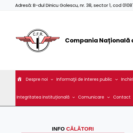
Skip
Adresă:
B-dul Dinicu Golescu, nr. 38, sector 1, cod 01
to
content
Compania Națională d
Despre noi
Informaţii de interes public
Inchir
Integritatea instituțională
Comunicare
Contact
INFO
CĂLĂTORI