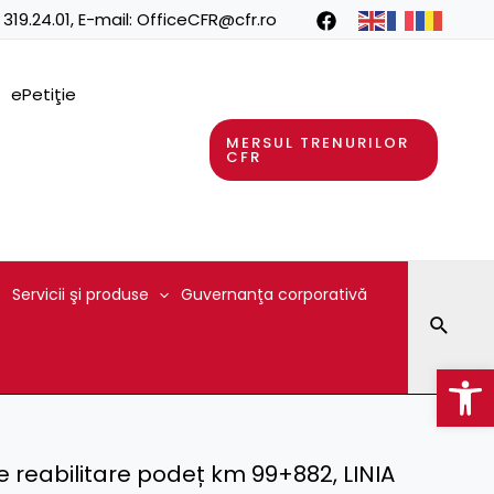
 319.24.01
, E-mail:
OfficeCFR@cfr.ro
ePetiţie
MERSUL TRENURILOR
CFR
Servicii şi produse
Guvernanţa corporativă
Searc
Op
e reabilitare podeț km 99+882, LINIA