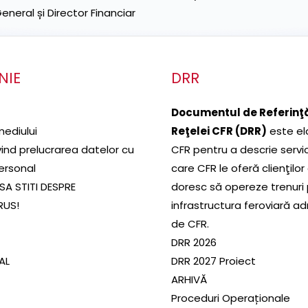
neral și Director Financiar
NIE
DRR
Documentul de Referinţă
mediului
Reţelei CFR (DRR)
este el
ivind prelucrarea datelor cu
CFR pentru a descrie servic
ersonal
care CFR le oferă clienţilor
SA STITI DESPRE
doresc să opereze trenuri
RUS!
infrastructura feroviară a
de CFR.
DRR 2026
SAL
DRR 2027 Proiect
ARHIVĂ
Proceduri Operaționale