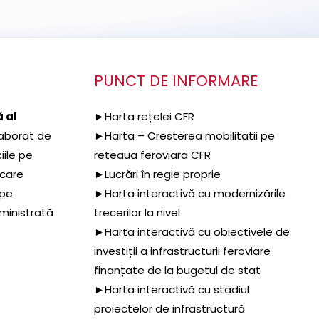
PUNCT DE INFORMARE
 al
►Harta rețelei CFR
aborat de
►Harta – Cresterea mobilitatii pe
iile pe
reteaua feroviara CFR
 care
►Lucrări în regie proprie
 pe
►Harta interactivă cu modernizările
dministrată
trecerilor la nivel
►Harta interactivă cu obiectivele de
investiții a infrastructurii feroviare
finanțate de la bugetul de stat
►Harta interactivă cu stadiul
proiectelor de infrastructură