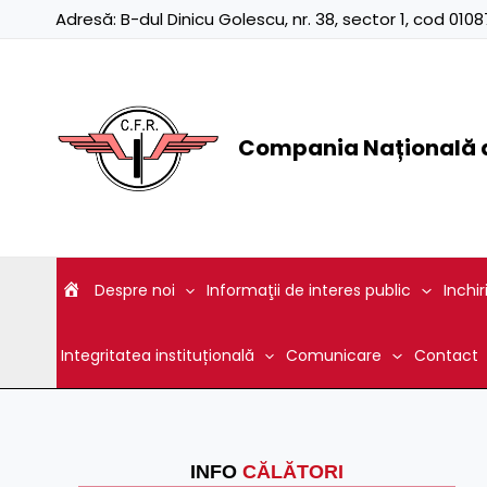
Skip
Adresă:
B-dul Dinicu Golescu, nr. 38, sector 1, cod 01
to
content
Compania Națională d
Despre noi
Informaţii de interes public
Inchir
Integritatea instituțională
Comunicare
Contact
INFO
CĂLĂTORI