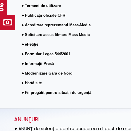
►Termeni de utilizare
►Publicații oficiale CFR
►Acreditare reprezentanți Mass-Media
►Solicitare acces filmare Mass-Media
►ePetiție
►Formular Legea 544/2001
►Informații Presă
►Modernizare Gara de Nord
►Hartă site
►Fii pregătit pentru situații de urgență
ANUNŢURI
►ANUNȚ de selecție pentru ocuparea a 1 post de memb