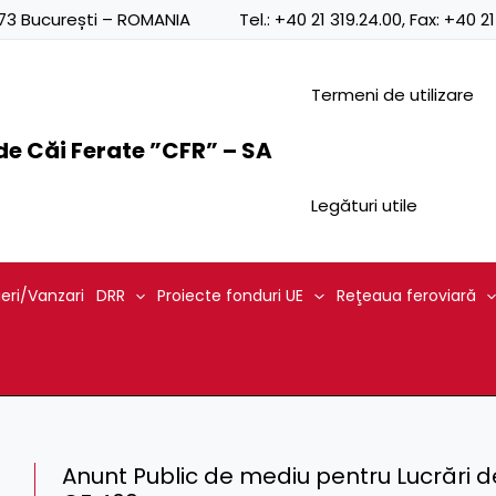
0873 București – ROMANIA
Tel.:
+40 21 319.24.00
, Fax:
+40 21
Termeni de utilizare
e Căi Ferate ”CFR” – SA
Legături utile
ieri/Vanzari
DRR
Proiecte fonduri UE
Reţeaua feroviară
Anunt Public de mediu pentru Lucrări d