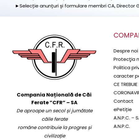
►Selecție anunțuri și formulare membri CA, Director Ge
COMPA
Despre noi
Protecţia 
Politica pr
caracter p
CE TREBUIE 
CORONAVI
Compania Națională de Căi
Contact
Ferate ”CFR” – SA
ePetiție
De aproape un secol și jumătate
A.N.P.C. – 
căile ferate
A.N.P.C.
române contribuie la progres și
civilizație