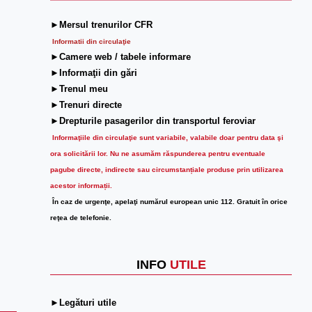
►Mersul trenurilor CFR
Informatii din circulaţie
►Camere web / tabele informare
►Informaţii din gări
►Trenul meu
►Trenuri directe
►Drepturile pasagerilor din transportul feroviar
Informaţiile din circulaţie sunt variabile, valabile doar pentru data şi
ora solicitării lor.
Nu ne asumăm răspunderea pentru eventuale
pagube directe, indirecte sau circumstanțiale produse prin utilizarea
acestor informații.
În caz de urgenţe, apelaţi numărul european unic 112. Gratuit în orice
reţea de telefonie.
INFO
UTILE
►Legături utile