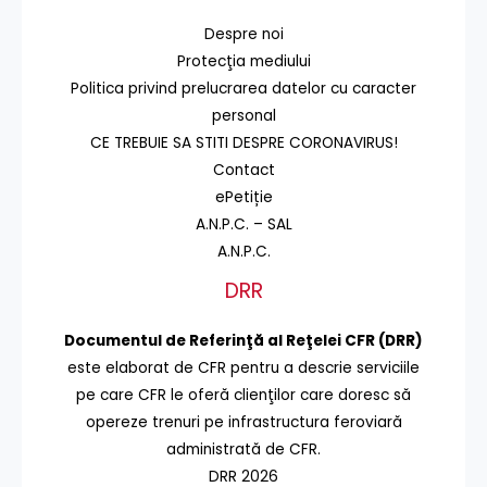
Despre noi
Protecţia mediului
Politica privind prelucrarea datelor cu caracter
personal
CE TREBUIE SA STITI DESPRE CORONAVIRUS!
Contact
ePetiție
A.N.P.C. – SAL
A.N.P.C.
DRR
Documentul de Referinţă al Reţelei CFR (DRR)
este elaborat de CFR pentru a descrie serviciile
pe care CFR le oferă clienţilor care doresc să
opereze trenuri pe infrastructura feroviară
administrată de CFR.
DRR 2026