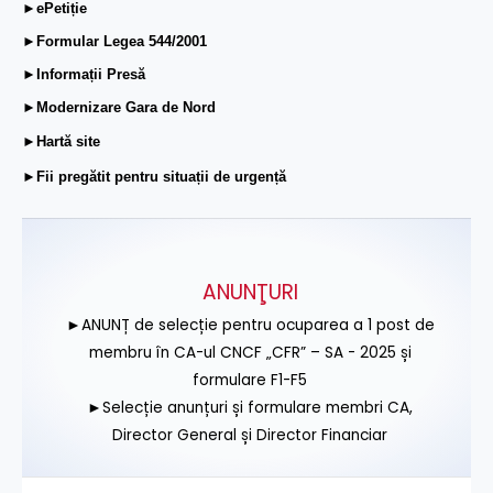
►ePetiție
►Formular Legea 544/2001
►Informații Presă
►Modernizare Gara de Nord
►Hartă site
►Fii pregătit pentru situații de urgență
ANUNŢURI
►ANUNȚ de selecție pentru ocuparea a 1 post de
membru în CA-ul CNCF „CFR” – SA - 2025 și
formulare F1-F5
►Selecție anunțuri și formulare membri CA,
Director General și Director Financiar