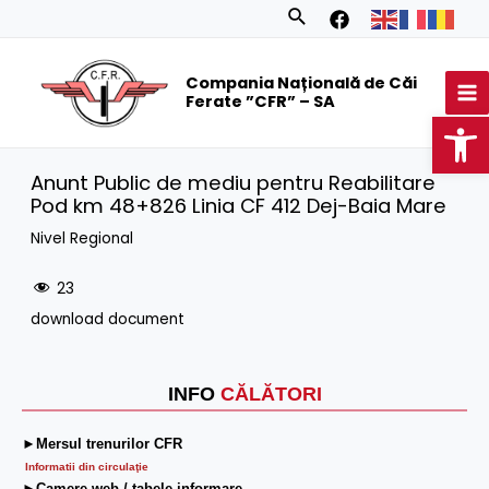
Skip
Search
to
MA
content
Compania Națională de Căi
M
Ferate ”CFR” – SA
Op
Anunt Public de mediu pentru Reabilitare
Pod km 48+826 Linia CF 412 Dej-Baia Mare
Nivel Regional
23
download document
INFO
CĂLĂTORI
►Mersul trenurilor CFR
Informatii din circulaţie