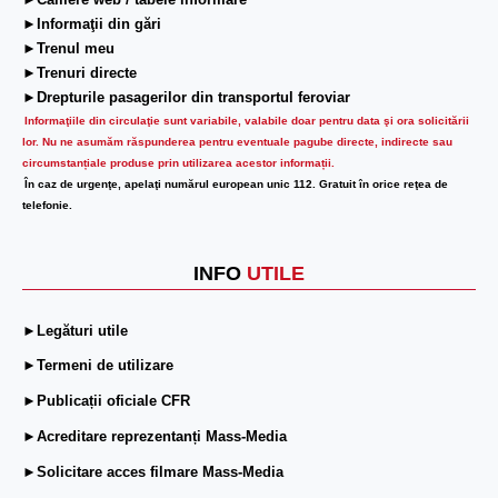
►Camere web / tabele informare
►Informaţii din gări
►Trenul meu
►Trenuri directe
►Drepturile pasagerilor din transportul feroviar
Informaţiile din circulaţie sunt variabile, valabile doar pentru data şi ora solicitării
lor.
Nu ne asumăm răspunderea pentru eventuale pagube directe, indirecte sau
circumstanțiale produse prin utilizarea acestor informații.
În caz de urgenţe, apelaţi numărul european unic 112. Gratuit în orice reţea de
telefonie.
INFO
UTILE
►Legături utile
►Termeni de utilizare
►Publicații oficiale CFR
►Acreditare reprezentanți Mass-Media
►Solicitare acces filmare Mass-Media