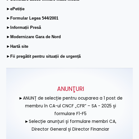
►ePetiție
►Formular Legea 544/2001
►Informații Presă
►Modernizare Gara de Nord
►Hartă site
►Fii pregătit pentru situații de urgență
ANUNŢURI
►ANUNȚ de selecție pentru ocuparea a 1 post de
membru în CA-ul CNCF „CFR” – SA - 2025 și
formulare F1-F5
►Selecție anunțuri și formulare membri CA,
Director General și Director Financiar