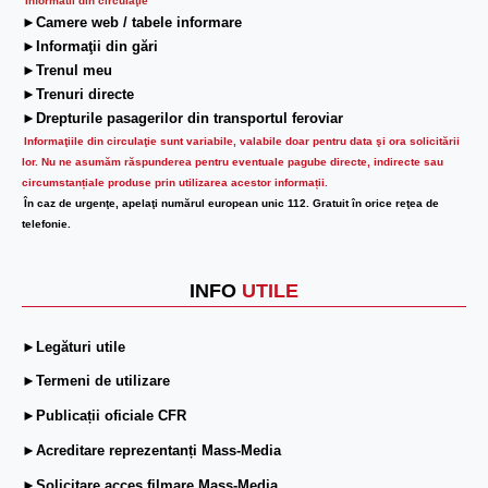
Informatii din circulaţie
►Camere web / tabele informare
►Informaţii din gări
►Trenul meu
►Trenuri directe
►Drepturile pasagerilor din transportul feroviar
Informaţiile din circulaţie sunt variabile, valabile doar pentru data şi ora solicitării
lor.
Nu ne asumăm răspunderea pentru eventuale pagube directe, indirecte sau
circumstanțiale produse prin utilizarea acestor informații.
În caz de urgenţe, apelaţi numărul european unic 112. Gratuit în orice reţea de
telefonie.
INFO
UTILE
►Legături utile
►Termeni de utilizare
►Publicații oficiale CFR
►Acreditare reprezentanți Mass-Media
►Solicitare acces filmare Mass-Media