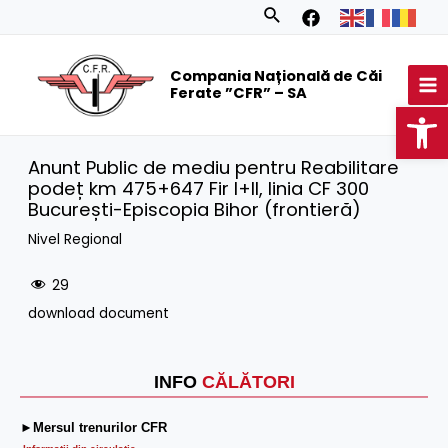
Skip
Search
to
MA
content
Compania Națională de Căi
M
Ferate ”CFR” – SA
Op
Anunt Public de mediu pentru Reabilitare
podeț km 475+647 Fir I+II, linia CF 300
București-Episcopia Bihor (frontieră)
Nivel Regional
29
download document
INFO
CĂLĂTORI
►Mersul trenurilor CFR