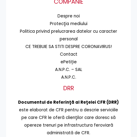
COMPANIE
Despre noi
Protecţia mediului
Politica privind prelucrarea datelor cu caracter
personal
CE TREBUIE SA STITI DESPRE CORONAVIRUS!
Contact
ePetiție
A.N.P.C. – SAL
A.N.P.C.
DRR
Documentul de Referinţă al Reţelei CFR (DRR)
este elaborat de CFR pentru a descrie serviciile
pe care CFR le oferă clienţilor care doresc să
opereze trenuri pe infrastructura feroviară
administrată de CFR.