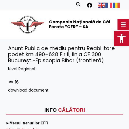
Skip
Search
to
MA
content
Compania Națională de Căi
M
Ferate ”CFR” – SA
Op
Anunt Public de mediu pentru Reabilitare
podeț km 490+628 Fir II, linia CF 300
București-Episcopia Bihor (frontieră)
Nivel Regional
16
download document
INFO
CĂLĂTORI
►Mersul trenurilor CFR