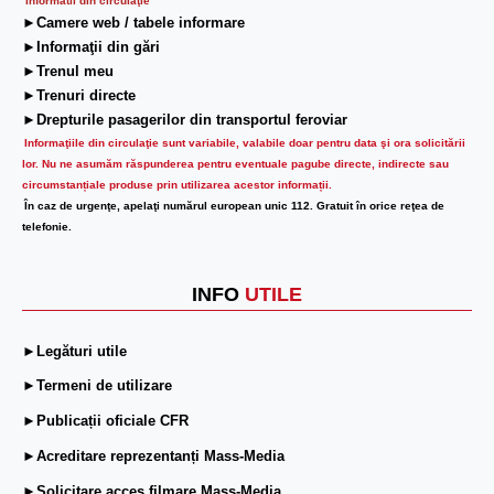
Informatii din circulaţie
►Camere web / tabele informare
►Informaţii din gări
►Trenul meu
►Trenuri directe
►Drepturile pasagerilor din transportul feroviar
Informaţiile din circulaţie sunt variabile, valabile doar pentru data şi ora solicitării
lor.
Nu ne asumăm răspunderea pentru eventuale pagube directe, indirecte sau
circumstanțiale produse prin utilizarea acestor informații.
În caz de urgenţe, apelaţi numărul european unic 112. Gratuit în orice reţea de
telefonie.
INFO
UTILE
►Legături utile
►Termeni de utilizare
►Publicații oficiale CFR
►Acreditare reprezentanți Mass-Media
►Solicitare acces filmare Mass-Media