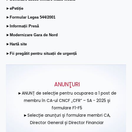
►ePetiție
►Formular Legea 544/2001
►Informații Presă
►Modernizare Gara de Nord
►Hartă site
►Fii pregătit pentru situații de urgență
ANUNŢURI
►ANUNȚ de selecție pentru ocuparea a 1 post de
membru în CA-ul CNCF „CFR” – SA - 2025 și
formulare F1-F5
►Selecție anunțuri și formulare membri CA,
Director General și Director Financiar