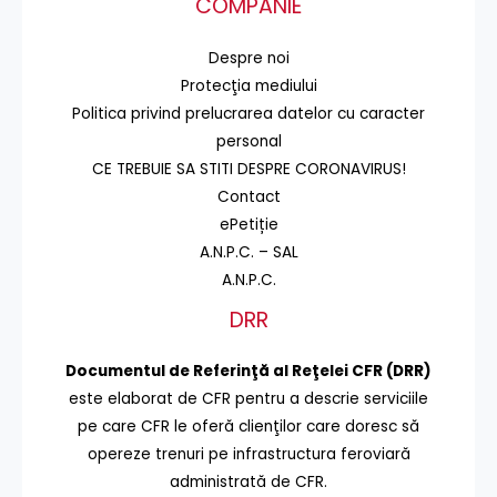
COMPANIE
Despre noi
Protecţia mediului
Politica privind prelucrarea datelor cu caracter
personal
CE TREBUIE SA STITI DESPRE CORONAVIRUS!
Contact
ePetiție
A.N.P.C. – SAL
A.N.P.C.
DRR
Documentul de Referinţă al Reţelei CFR (DRR)
este elaborat de CFR pentru a descrie serviciile
pe care CFR le oferă clienţilor care doresc să
opereze trenuri pe infrastructura feroviară
administrată de CFR.