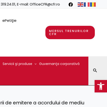
 319.24.01
, E-mail:
OfficeCFR@cfr.ro
ePetiţie
MERSUL TRENURILOR
CFR
Servicii şi produse
Guvernanţa corporativă
Searc
Op
ării de emitere a acordului de mediu