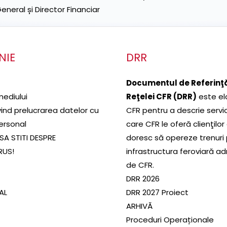
neral și Director Financiar
NIE
DRR
Documentul de Referinţă
mediului
Reţelei CFR (DRR)
este el
ivind prelucrarea datelor cu
CFR pentru a descrie servic
ersonal
care CFR le oferă clienţilor
SA STITI DESPRE
doresc să opereze trenuri
RUS!
infrastructura feroviară a
de CFR.
DRR 2026
SAL
DRR 2027 Proiect
ARHIVĂ
Proceduri Operaționale