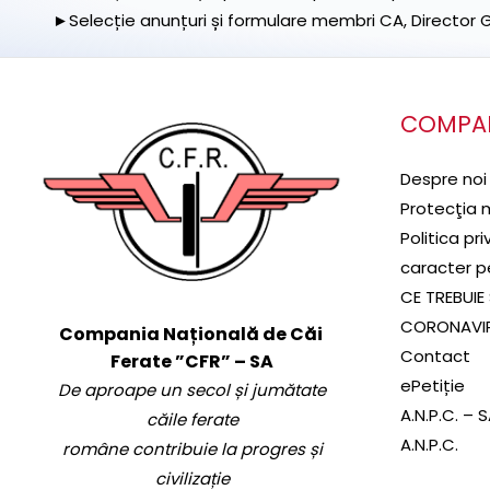
►Selecție anunțuri și formulare membri CA, Director Ge
COMPA
Despre noi
Protecţia 
Politica pr
caracter p
CE TREBUIE 
CORONAVI
Compania Națională de Căi
Contact
Ferate ”CFR” – SA
ePetiție
De aproape un secol și jumătate
A.N.P.C. – 
căile ferate
A.N.P.C.
române contribuie la progres și
civilizație