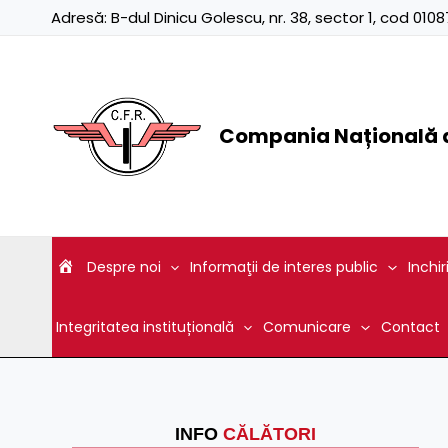
Skip
Adresă:
B-dul Dinicu Golescu, nr. 38, sector 1, cod 01
to
content
Compania Națională d
Despre noi
Informaţii de interes public
Inchir
Integritatea instituțională
Comunicare
Contact
INFO
CĂLĂTORI