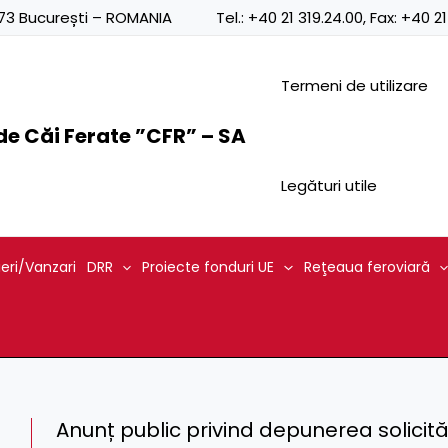
0873 București – ROMANIA
Tel.:
+40 21 319.24.00
, Fax:
+40 21
Termeni de utilizare
e Căi Ferate ”CFR” – SA
Legături utile
ieri/Vanzari
DRR
Proiecte fonduri UE
Reţeaua feroviară
Anunț public privind depunerea solicit