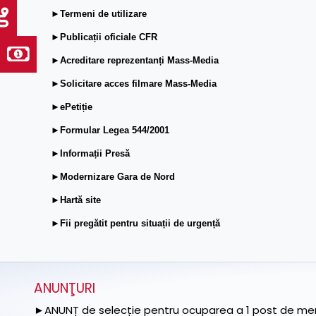
►Termeni de utilizare
►Publicații oficiale CFR
►Acreditare reprezentanți Mass-Media
►Solicitare acces filmare Mass-Media
►ePetiție
►Formular Legea 544/2001
►Informații Presă
►Modernizare Gara de Nord
►Hartă site
►Fii pregătit pentru situații de urgență
ANUNŢURI
►ANUNȚ de selecție pentru ocuparea a 1 post de memb