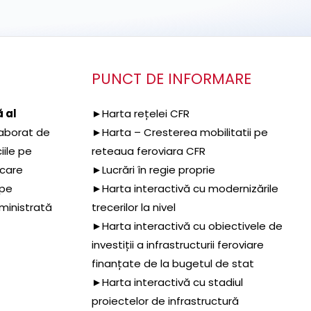
PUNCT DE INFORMARE
 al
►Harta rețelei CFR
aborat de
►Harta – Cresterea mobilitatii pe
iile pe
reteaua feroviara CFR
 care
►Lucrări în regie proprie
 pe
►Harta interactivă cu modernizările
dministrată
trecerilor la nivel
►Harta interactivă cu obiectivele de
investiții a infrastructurii feroviare
finanțate de la bugetul de stat
►Harta interactivă cu stadiul
proiectelor de infrastructură