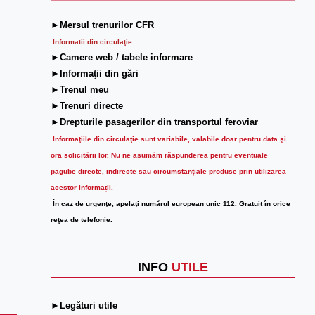
►Mersul trenurilor CFR
Informatii din circulaţie
►Camere web / tabele informare
►Informaţii din gări
►Trenul meu
►Trenuri directe
►Drepturile pasagerilor din transportul feroviar
Informaţiile din circulaţie sunt variabile, valabile doar pentru data şi
ora solicitării lor.
Nu ne asumăm răspunderea pentru eventuale
pagube directe, indirecte sau circumstanțiale produse prin utilizarea
acestor informații.
În caz de urgenţe, apelaţi numărul european unic 112. Gratuit în orice
reţea de telefonie.
INFO
UTILE
►Legături utile