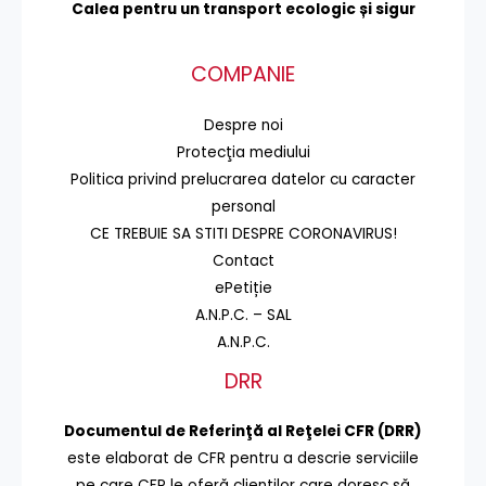
Calea pentru un transport
ecologic și sigur
COMPANIE
Despre noi
Protecţia mediului
Politica privind prelucrarea datelor cu caracter
personal
CE TREBUIE SA STITI DESPRE CORONAVIRUS!
Contact
ePetiție
A.N.P.C. – SAL
A.N.P.C.
DRR
Documentul de Referinţă al Reţelei CFR (DRR)
este elaborat de CFR pentru a descrie serviciile
pe care CFR le oferă clienţilor care doresc să