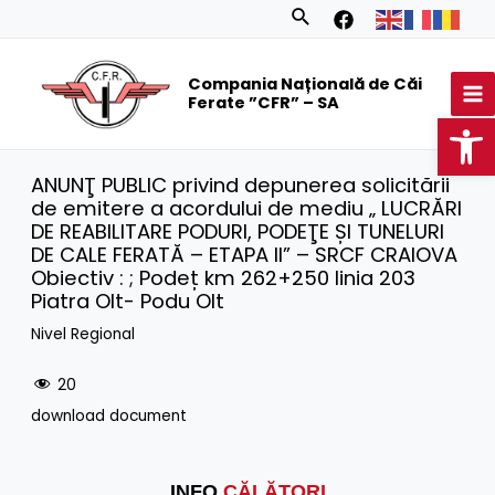
Skip
Search
to
MA
content
Compania Națională de Căi
M
Ferate ”CFR” – SA
Op
ANUNŢ PUBLIC privind depunerea solicitării
de emitere a acordului de mediu „ LUCRĂRI
DE REABILITARE PODURI, PODEŢE ȘI TUNELURI
DE CALE FERATĂ – ETAPA II” – SRCF CRAIOVA
Obiectiv : ; Podeț km 262+250 linia 203
Piatra Olt- Podu Olt
Nivel Regional
20
download document
INFO
CĂLĂTORI