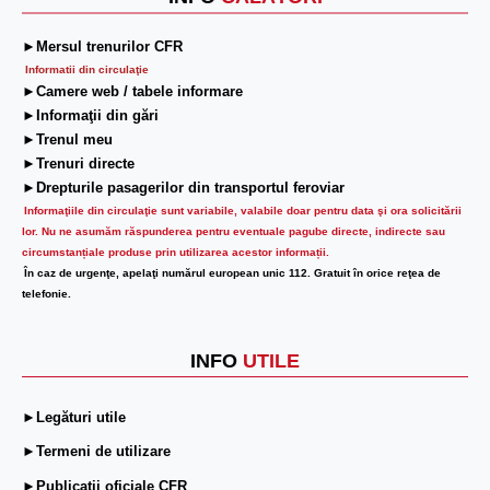
►Mersul trenurilor CFR
Informatii din circulaţie
►Camere web / tabele informare
►Informaţii din gări
►Trenul meu
►Trenuri directe
►Drepturile pasagerilor din transportul feroviar
Informaţiile din circulaţie sunt variabile, valabile doar pentru data şi ora solicitării
lor.
Nu ne asumăm răspunderea pentru eventuale pagube directe, indirecte sau
circumstanțiale produse prin utilizarea acestor informații.
În caz de urgenţe, apelaţi numărul european unic 112. Gratuit în orice reţea de
telefonie.
INFO
UTILE
►Legături utile
►Termeni de utilizare
►Publicații oficiale CFR