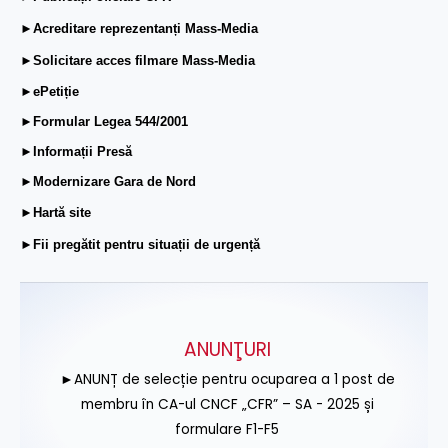
►Acreditare reprezentanți Mass-Media
►Solicitare acces filmare Mass-Media
►ePetiție
►Formular Legea 544/2001
►Informații Presă
►Modernizare Gara de Nord
►Hartă site
►Fii pregătit pentru situații de urgență
ANUNŢURI
►ANUNȚ de selecție pentru ocuparea a 1 post de
membru în CA-ul CNCF „CFR” – SA - 2025 și
formulare F1-F5