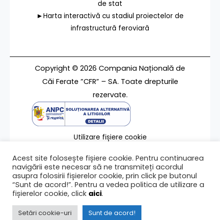
de stat
►Harta interactivă cu stadiul proiectelor de
infrastructură feroviară
Copyright © 2026 Compania Națională de
Căi Ferate ”CFR” – SA. Toate drepturile
rezervate.
Utilizare fișiere cookie
Termeni de utilizare
Acest site folosește fișiere cookie. Pentru continuarea
Contact
navigării este necesar să ne transmiteți acordul
asupra folosirii fișierelor cookie, prin click pe butonul
“Sunt de acord!”. Pentru a vedea politica de utilizare a
fișierelor cookie, click
aici
.
Ultima modificare a paginii 16/11/2021
Setări cookie-uri
Sunt de acord!