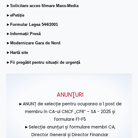
►Solicitare acces filmare Mass-Media
►ePetiție
►Formular Legea 544/2001
►Informații Presă
►Modernizare Gara de Nord
►Hartă site
►Fii pregătit pentru situații de urgență
ANUNŢURI
►ANUNȚ de selecție pentru ocuparea a 1 post de
membru în CA-ul CNCF „CFR” – SA - 2025 și
formulare F1-F5
►Selecție anunțuri și formulare membri CA,
Director General și Director Financiar