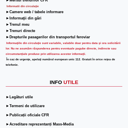
►Mersul trenurilor CFR
Informatii din circulaţie
►Camere web / tabele informare
►Informaţii din gări
►Trenul meu
►Trenuri directe
►Drepturile pasagerilor din transportul feroviar
Informaţiile din circulaţie sunt variabile, valabile doar pentru data şi ora solicitării
lor.
Nu ne asumăm răspunderea pentru eventuale pagube directe, indirecte sau
circumstanțiale produse prin utilizarea acestor informații.
În caz de urgenţe, apelaţi numărul european unic 112. Gratuit în orice reţea de
telefonie.
INFO
UTILE
►Legături utile
►Termeni de utilizare
►Publicații oficiale CFR
►Acreditare reprezentanți Mass-Media