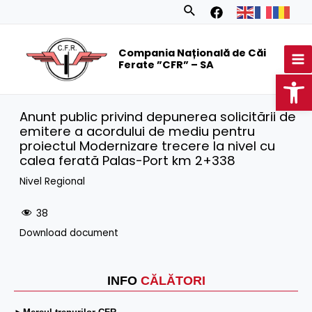
Skip
Search
to
MA
content
Compania Națională de Căi
M
Ferate ”CFR” – SA
Op
Anunt public privind depunerea solicitării de
emitere a acordului de mediu pentru
proiectul Modernizare trecere la nivel cu
calea ferată Palas-Port km 2+338
Nivel Regional
38
Download document
INFO
CĂLĂTORI