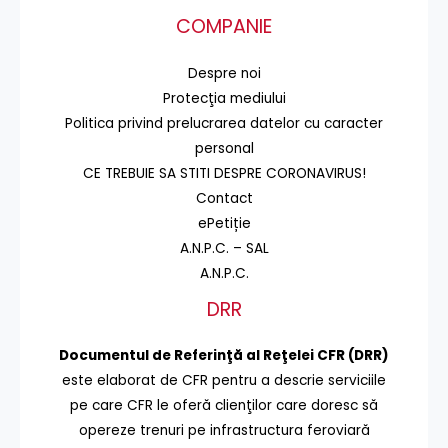
COMPANIE
Despre noi
Protecţia mediului
Politica privind prelucrarea datelor cu caracter
personal
CE TREBUIE SA STITI DESPRE CORONAVIRUS!
Contact
ePetiție
A.N.P.C. – SAL
A.N.P.C.
DRR
Documentul de Referinţă al Reţelei CFR (DRR)
este elaborat de CFR pentru a descrie serviciile
pe care CFR le oferă clienţilor care doresc să
opereze trenuri pe infrastructura feroviară