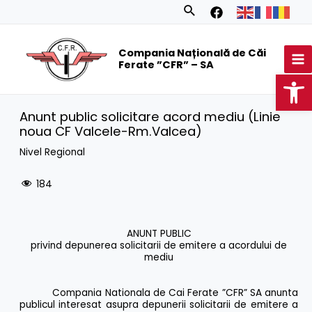
Skip
Search
to
MA
content
Compania Națională de Căi
M
Ferate ”CFR” – SA
Op
Anunt public solicitare acord mediu (Linie
noua CF Valcele-Rm.Valcea)
Nivel Regional
184
ANUNT PUBLIC
privind depunerea solicitarii de emitere a acordului de
mediu
Compania Nationala de Cai Ferate ”CFR” SA anunta
publicul interesat asupra depunerii solicitarii de emitere a