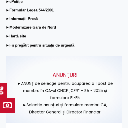
►ePetiție
►Formular Legea 544/2001
►Informații Presă
►Modernizare Gara de Nord
►Hartă site
►Fii pregătit pentru situații de urgență
ANUNŢURI
►ANUNȚ de selecție pentru ocuparea a 1 post de
membru în CA-ul CNCF „CFR” – SA - 2025 și
formulare F1-F5
►Selecție anunțuri și formulare membri CA,
Director General și Director Financiar