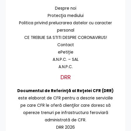
Despre noi
Protecţia mediului
Politica privind prelucrarea datelor cu caracter
personal
CE TREBUIE SA STITI DESPRE CORONAVIRUS!
Contact
ePetiție
A.N.P.C. – SAL
A.N.P.C.
DRR
Documentul de Referinţă al Reţelei CFR (DRR)
este elaborat de CFR pentru a descrie serviciile
pe care CFR le oferă clienţilor care doresc să
opereze trenuri pe infrastructura feroviară
administrată de CFR.
DRR 2026