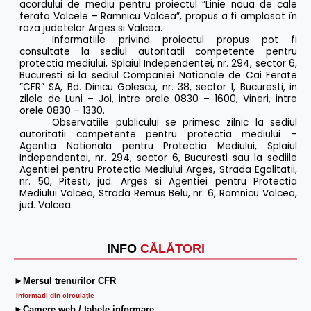
acordului de mediu pentru proiectul ”Linie noua de cale
ferata Valcele – Ramnicu Valcea”, propus a fi amplasat în
raza judetelor Arges si Valcea.
Informatiile privind proiectul propus pot fi
consultate la sediul autoritatii competente pentru
protectia mediului, Splaiul Independentei, nr. 294, sector 6,
Bucuresti si la sediul Companiei Nationale de Cai Ferate
”CFR” SA, Bd. Dinicu Golescu, nr. 38, sector 1, Bucuresti, in
zilele de Luni – Joi, intre orele 0830 – 1600, Vineri, intre
orele 0830 – 1330.
Observatiile publicului se primesc zilnic la sediul
autoritatii competente pentru protectia mediului –
Agentia Nationala pentru Protectia Mediului, Splaiul
Independentei, nr. 294, sector 6, Bucuresti sau la sediile
Agentiei pentru Protectia Mediului Arges, Strada Egalitatii,
nr. 50, Pitesti, jud. Arges si Agentiei pentru Protectia
Mediului Valcea, Strada Remus Belu, nr. 6, Ramnicu Valcea,
jud. Valcea.
INFO
CĂLĂTORI
►Mersul trenurilor CFR
Informatii din circulaţie
►Camere web / tabele informare