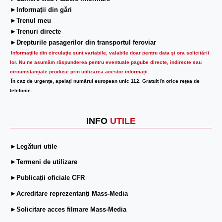
►Informaţii din gări
►Trenul meu
►Trenuri directe
►Drepturile pasagerilor din transportul feroviar
Informaţiile din circulaţie sunt variabile, valabile doar pentru data şi ora solicitării
lor.
Nu ne asumăm răspunderea pentru eventuale pagube directe, indirecte sau
circumstanțiale produse prin utilizarea acestor informații.
În caz de urgenţe, apelaţi numărul european unic 112. Gratuit în orice reţea de
telefonie.
INFO
UTILE
►Legături utile
►Termeni de utilizare
►Publicații oficiale CFR
►Acreditare reprezentanți Mass-Media
►Solicitare acces filmare Mass-Media