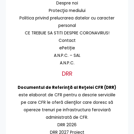
Despre noi
Protecţia mediului
Politica privind prelucrarea datelor cu caracter
personal
CE TREBUIE SA STITI DESPRE CORONAVIRUS!
Contact
ePetiție
A.N.P.C. – SAL
A.N.P.C.
DRR
Documentul de Referinţă al Reţelei CFR (DRR)
este elaborat de CFR pentru a descrie serviciile
pe care CFR le oferă clienţilor care doresc să
opereze trenuri pe infrastructura feroviară
administrată de CFR.
DRR 2026
DRR 2027 Proiect