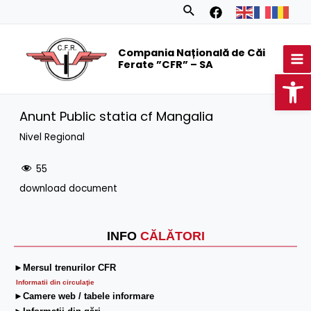
Skip
Search
to
MA
content
Compania Națională de Căi
M
Ferate ”CFR” – SA
Op
Anunt Public statia cf Mangalia
Nivel Regional
55
download document
INFO
CĂLĂTORI
►Mersul trenurilor CFR
Informatii din circulaţie
►Camere web / tabele informare