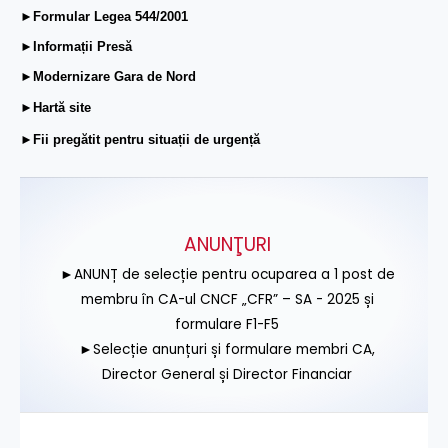
►Formular Legea 544/2001
►Informații Presă
►Modernizare Gara de Nord
►Hartă site
►Fii pregătit pentru situații de urgență
ANUNŢURI
►ANUNȚ de selecție pentru ocuparea a 1 post de
membru în CA-ul CNCF „CFR” – SA - 2025 și
formulare F1-F5
►Selecție anunțuri și formulare membri CA,
Director General și Director Financiar