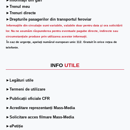
►Informaţii din gări
►Trenul meu
►Trenuri directe
►Drepturile pasagerilor din transportul feroviar
Informaţiile din circulaţie sunt variabile, valabile doar pentru data şi ora solicitării
lor.
Nu ne asumăm răspunderea pentru eventuale pagube directe, indirecte sau
circumstanțiale produse prin utilizarea acestor informații.
În caz de urgenţe, apelaţi numărul european unic 112. Gratuit în orice reţea de
telefonie.
INFO
UTILE
►Legături utile
►Termeni de utilizare
►Publicații oficiale CFR
►Acreditare reprezentanți Mass-Media
►Solicitare acces filmare Mass-Media
►ePetiție