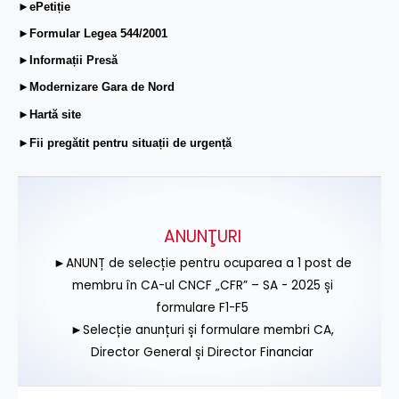
►ePetiție
►Formular Legea 544/2001
►Informații Presă
►Modernizare Gara de Nord
►Hartă site
►Fii pregătit pentru situații de urgență
ANUNŢURI
►ANUNȚ de selecție pentru ocuparea a 1 post de
membru în CA-ul CNCF „CFR” – SA - 2025 și
formulare F1-F5
►Selecție anunțuri și formulare membri CA,
Director General și Director Financiar