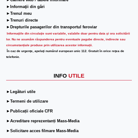
►Camere web / tabele informare
►Informaţii din gări
►Trenul meu
►Trenuri directe
►Drepturile pasagerilor din transportul feroviar
Informaţiile din circulaţie sunt variabile, valabile doar pentru data şi ora solicitării
lor.
Nu ne asumăm răspunderea pentru eventuale pagube directe, indirecte sau
circumstanțiale produse prin utilizarea acestor informații.
În caz de urgenţe, apelaţi numărul european unic 112. Gratuit în orice reţea de
telefonie.
INFO
UTILE
►Legături utile
►Termeni de utilizare
►Publicații oficiale CFR
►Acreditare reprezentanți Mass-Media
►Solicitare acces filmare Mass-Media