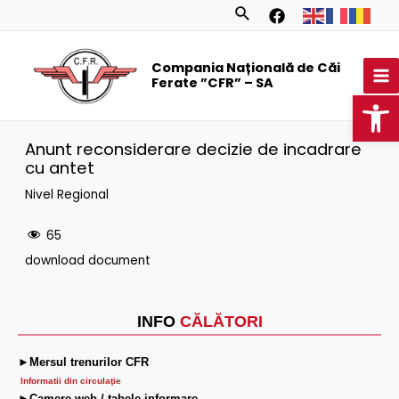
Skip
Search
to
MA
content
Compania Națională de Căi
M
Ferate ”CFR” – SA
Op
Anunt reconsiderare decizie de incadrare
cu antet
Nivel Regional
65
download document
INFO
CĂLĂTORI
►Mersul trenurilor CFR
Informatii din circulaţie