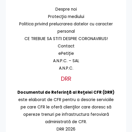
Despre noi
Protecţia mediului
Politica privind prelucrarea datelor cu caracter
personal
CE TREBUIE SA STITI DESPRE CORONAVIRUS!
Contact
ePetiție
A.N.P.C. – SAL
A.N.P.C.
DRR
Documentul de Referinţă al Reţelei CFR (DRR)
este elaborat de CFR pentru a descrie serviciile
pe care CFR le oferă clienţilor care doresc să
opereze trenuri pe infrastructura feroviară
administrată de CFR.
DRR 2026