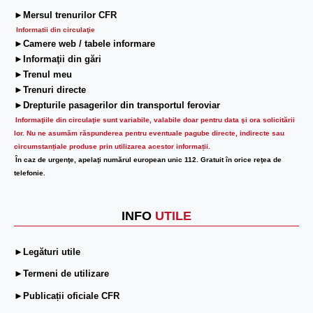
►Mersul trenurilor CFR
Informatii din circulaţie
►Camere web / tabele informare
►Informaţii din gări
►Trenul meu
►Trenuri directe
►Drepturile pasagerilor din transportul feroviar
Informaţiile din circulaţie sunt variabile, valabile doar pentru data şi ora solicitării
lor.
Nu ne asumăm răspunderea pentru eventuale pagube directe, indirecte sau
circumstanțiale produse prin utilizarea acestor informații.
În caz de urgenţe, apelaţi numărul european unic 112. Gratuit în orice reţea de
telefonie.
INFO
UTILE
►Legături utile
►Termeni de utilizare
►Publicații oficiale CFR