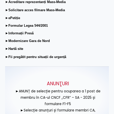
►Acreditare reprezentanți Mass-Media
►Solicitare acces filmare Mass-Media
►ePetiție
►Formular Legea 544/2001
►Informații Presă
►Modernizare Gara de Nord
►Hartă site
►Fii pregătit pentru situații de urgență
ANUNŢURI
►ANUNȚ de selecție pentru ocuparea a 1 post de
membru în CA-ul CNCF „CFR” – SA - 2025 și
formulare F1-F5
►Selecție anunțuri și formulare membri CA,