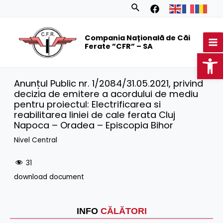
Skip
Search
to
MA
content
Compania Națională de Căi
M
Ferate ”CFR” – SA
Op
Anunțul Public nr. 1/2084/31.05.2021, privind
decizia de emitere a acordului de mediu
pentru proiectul: Electrificarea si
reabilitarea liniei de cale ferata Cluj
Napoca – Oradea – Episcopia Bihor
Nivel Central
31
download document
INFO
CĂLĂTORI