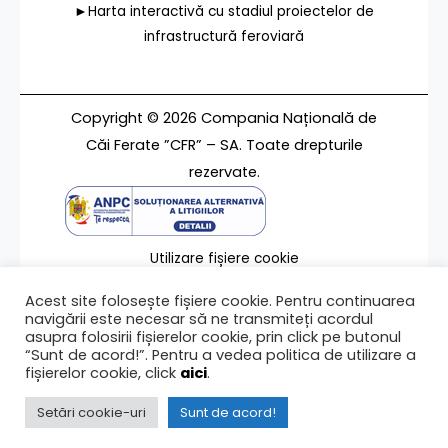
►Harta interactivă cu stadiul proiectelor de
infrastructură feroviară
Copyright © 2026 Compania Națională de
Căi Ferate ”CFR” – SA. Toate drepturile
rezervate.
Utilizare fișiere cookie
Termeni de utilizare
Acest site folosește fișiere cookie. Pentru continuarea
Contact
navigării este necesar să ne transmiteți acordul
asupra folosirii fișierelor cookie, prin click pe butonul
“Sunt de acord!”. Pentru a vedea politica de utilizare a
fișierelor cookie, click
aici
.
Ultima modificare a paginii 31/05/2021
Setări cookie-uri
Sunt de acord!