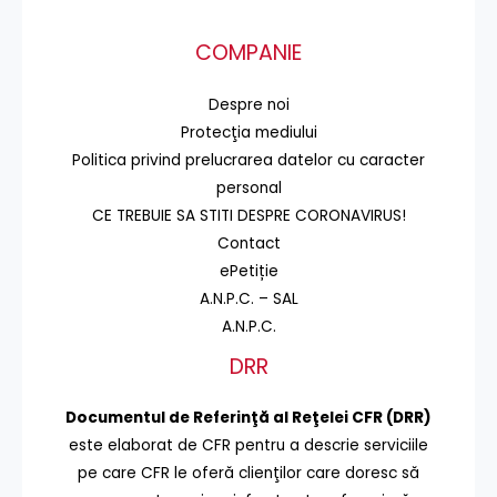
COMPANIE
Despre noi
Protecţia mediului
Politica privind prelucrarea datelor cu caracter
personal
CE TREBUIE SA STITI DESPRE CORONAVIRUS!
Contact
ePetiție
A.N.P.C. – SAL
A.N.P.C.
DRR
Documentul de Referinţă al Reţelei CFR (DRR)
este elaborat de CFR pentru a descrie serviciile
pe care CFR le oferă clienţilor care doresc să