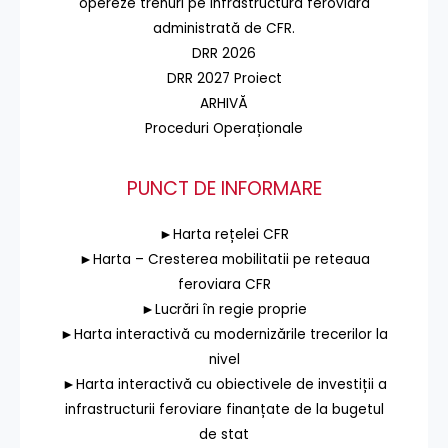
opereze trenuri pe infrastructura feroviară
administrată de CFR.
DRR 2026
DRR 2027 Proiect
ARHIVĂ
Proceduri Operaționale
PUNCT DE INFORMARE
►Harta rețelei CFR
►Harta – Cresterea mobilitatii pe reteaua
feroviara CFR
►Lucrări în regie proprie
►Harta interactivă cu modernizările trecerilor la
nivel
►Harta interactivă cu obiectivele de investiții a
infrastructurii feroviare finanțate de la bugetul
de stat