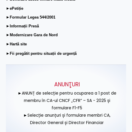
►ePetiție
►Formular Legea 544/2001
►Informații Presă
►Modernizare Gara de Nord
►Hartă site
►Fii pregătit pentru situații de urgență
ANUNŢURI
►ANUNȚ de selecție pentru ocuparea a 1 post de
membru în CA-ul CNCF „CFR” – SA - 2025 și
formulare F1-F5
►Selecție anunțuri și formulare membri CA,
Director General și Director Financiar