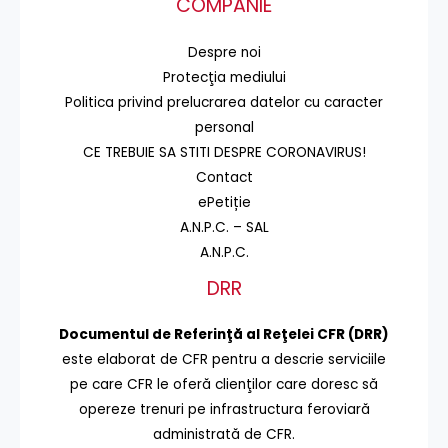
COMPANIE
Despre noi
Protecţia mediului
Politica privind prelucrarea datelor cu caracter
personal
CE TREBUIE SA STITI DESPRE CORONAVIRUS!
Contact
ePetiție
A.N.P.C. – SAL
A.N.P.C.
DRR
Documentul de Referinţă al Reţelei CFR (DRR)
este elaborat de CFR pentru a descrie serviciile
pe care CFR le oferă clienţilor care doresc să
opereze trenuri pe infrastructura feroviară
administrată de CFR.