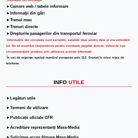
Informatii din circulaţie
►Camere web / tabele informare
►Informaţii din gări
►Trenul meu
►Trenuri directe
►Drepturile pasagerilor din transportul feroviar
Informaţiile din circulaţie sunt variabile, valabile doar pentru data şi ora solicitării
lor.
Nu ne asumăm răspunderea pentru eventuale pagube directe, indirecte sau
circumstanțiale produse prin utilizarea acestor informații.
În caz de urgenţe, apelaţi numărul european unic 112. Gratuit în orice reţea de
telefonie.
INFO
UTILE
►Legături utile
►Termeni de utilizare
►Publicații oficiale CFR
►Acreditare reprezentanți Mass-Media
►Solicitare acces filmare Mass-Media