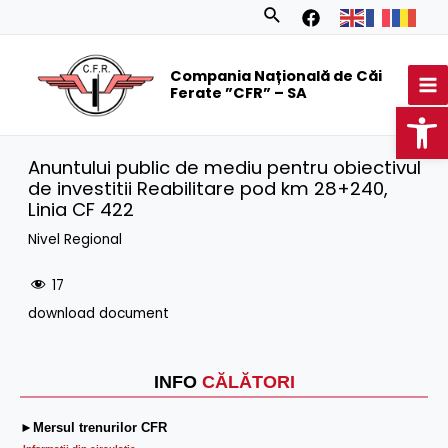
Skip
Search
to
MA
content
Compania Națională de Căi
M
Ferate ”CFR” – SA
Op
Anuntului public de mediu pentru obiectivul
de investitii Reabilitare pod km 28+240,
Linia CF 422
Nivel Regional
17
download document
INFO
CĂLĂTORI
►Mersul trenurilor CFR