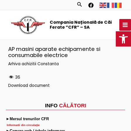
Skip
Search
to
MA
content
Compania Națională de Căi
M
Ferate ”CFR” – SA
Op
AP masini aparate echipamente si
consumabile electrice
Arhiva achizitii Constanta
36
Download document
INFO
CĂLĂTORI
►Mersul trenurilor CFR
Informatii din circulaţie