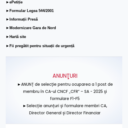
►ePetiție
►Formular Legea 544/2001
►Informații Presă
►Modernizare Gara de Nord
►Hartă site
►Fii pregătit pentru situații de urgență
ANUNŢURI
►ANUNȚ de selecție pentru ocuparea a 1 post de
membru în CA-ul CNCF „CFR” – SA - 2025 și
formulare F1-F5
►Selecție anunțuri și formulare membri CA,
Director General și Director Financiar