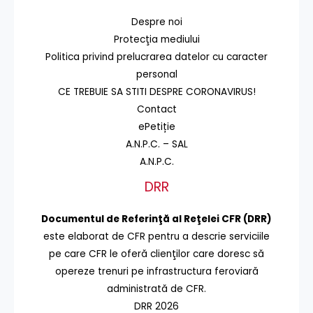
Despre noi
Protecţia mediului
Politica privind prelucrarea datelor cu caracter
personal
CE TREBUIE SA STITI DESPRE CORONAVIRUS!
Contact
ePetiție
A.N.P.C. – SAL
A.N.P.C.
DRR
Documentul de Referinţă al Reţelei CFR (DRR)
este elaborat de CFR pentru a descrie serviciile
pe care CFR le oferă clienţilor care doresc să
opereze trenuri pe infrastructura feroviară
administrată de CFR.
DRR 2026