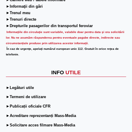
►Camere web / tabele informare
►Informaţii din gări
►Trenul meu
►Trenuri directe
►Drepturile pasagerilor din transportul feroviar
Informaţiile din circulaţie sunt variabile, valabile doar pentru data şi ora solicitării
lor.
Nu ne asumăm răspunderea pentru eventuale pagube directe, indirecte sau
circumstanțiale produse prin utilizarea acestor informații.
În caz de urgenţe, apelaţi numărul european unic 112. Gratuit în orice reţea de
telefonie.
INFO
UTILE
►Legături utile
►Termeni de utilizare
►Publicații oficiale CFR
►Acreditare reprezentanți Mass-Media
►Solicitare acces filmare Mass-Media