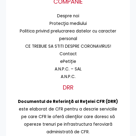
COMPANIE
Despre noi
Protecţia mediului
Politica privind prelucrarea datelor cu caracter
personal
CE TREBUIE SA STITI DESPRE CORONAVIRUS!
Contact
ePetiție
A.N.P.C. – SAL
A.N.P.C.
DRR
Documentul de Referinţă al Reţelei CFR (DRR)
este elaborat de CFR pentru a descrie serviciile
pe care CFR le oferă clienţilor care doresc să
opereze trenuri pe infrastructura feroviară
administrată de CFR.