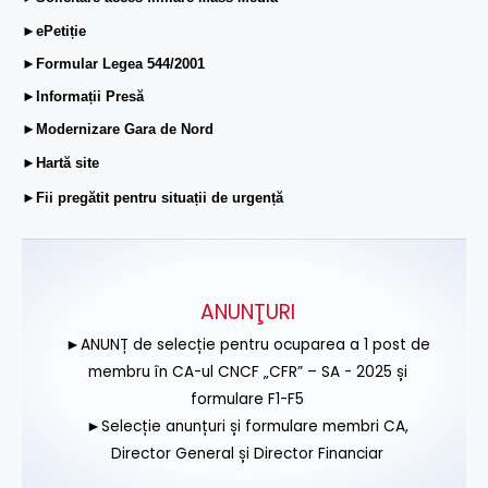
►ePetiție
►Formular Legea 544/2001
►Informații Presă
►Modernizare Gara de Nord
►Hartă site
►Fii pregătit pentru situații de urgență
ANUNŢURI
►ANUNȚ de selecție pentru ocuparea a 1 post de
membru în CA-ul CNCF „CFR” – SA - 2025 și
formulare F1-F5
►Selecție anunțuri și formulare membri CA,
Director General și Director Financiar