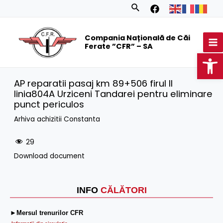
Skip
Search
to
MA
content
Compania Națională de Căi
M
Ferate ”CFR” – SA
Op
AP reparatii pasaj km 89+506 firul II
linia804A Urziceni Tandarei pentru eliminare
punct periculos
Arhiva achizitii Constanta
29
Download document
INFO
CĂLĂTORI
►Mersul trenurilor CFR