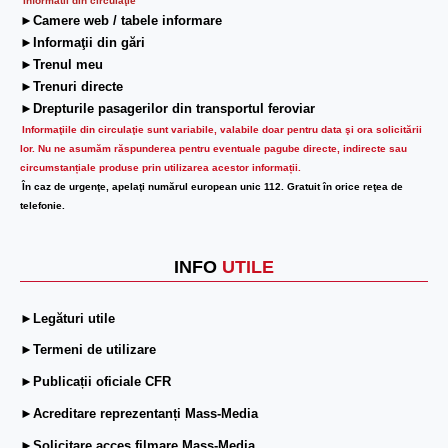
Informatii din circulaţie
►Camere web / tabele informare
►Informaţii din gări
►Trenul meu
►Trenuri directe
►Drepturile pasagerilor din transportul feroviar
Informaţiile din circulaţie sunt variabile, valabile doar pentru data şi ora solicitării
lor.
Nu ne asumăm răspunderea pentru eventuale pagube directe, indirecte sau
circumstanțiale produse prin utilizarea acestor informații.
În caz de urgenţe, apelaţi numărul european unic 112. Gratuit în orice reţea de
telefonie.
INFO
UTILE
►Legături utile
►Termeni de utilizare
►Publicații oficiale CFR
►Acreditare reprezentanți Mass-Media
►Solicitare acces filmare Mass-Media