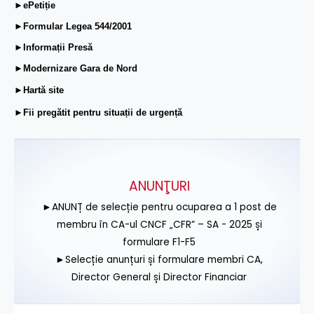
►ePetiție
►Formular Legea 544/2001
►Informații Presă
►Modernizare Gara de Nord
►Hartă site
►Fii pregătit pentru situații de urgență
ANUNŢURI
►ANUNȚ de selecție pentru ocuparea a 1 post de
membru în CA-ul CNCF „CFR” – SA - 2025 și
formulare F1-F5
►Selecție anunțuri și formulare membri CA,
Director General și Director Financiar