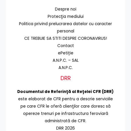
Despre noi
Protecţia mediului
Politica privind prelucrarea datelor cu caracter
personal
CE TREBUIE SA STITI DESPRE CORONAVIRUS!
Contact
ePetiție
A.N.P.C. – SAL
A.N.P.C.
DRR
Documentul de Referinţă al Reţelei CFR (DRR)
este elaborat de CFR pentru a descrie serviciile
pe care CFR le oferă clienţilor care doresc să
opereze trenuri pe infrastructura feroviară
administrată de CFR.
DRR 2026