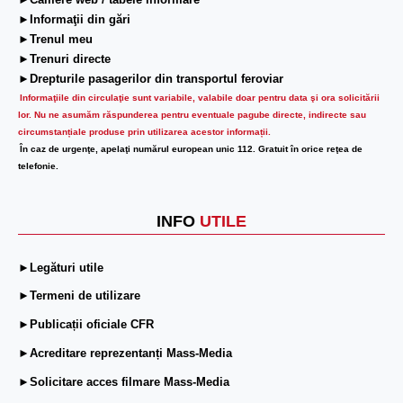
►Camere web / tabele informare
►Informaţii din gări
►Trenul meu
►Trenuri directe
►Drepturile pasagerilor din transportul feroviar
Informaţiile din circulaţie sunt variabile, valabile doar pentru data şi ora solicitării
lor.
Nu ne asumăm răspunderea pentru eventuale pagube directe, indirecte sau
circumstanțiale produse prin utilizarea acestor informații.
În caz de urgenţe, apelaţi numărul european unic 112. Gratuit în orice reţea de
telefonie.
INFO
UTILE
►Legături utile
►Termeni de utilizare
►Publicații oficiale CFR
►Acreditare reprezentanți Mass-Media
►Solicitare acces filmare Mass-Media