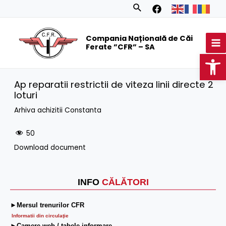
Skip
Search
to
MA
content
Compania Națională de Căi
M
Ferate ”CFR” – SA
Op
Ap reparatii restrictii de viteza linii directe 2
loturi
Arhiva achizitii Constanta
50
Download document
INFO
CĂLĂTORI
►Mersul trenurilor CFR
Informatii din circulaţie