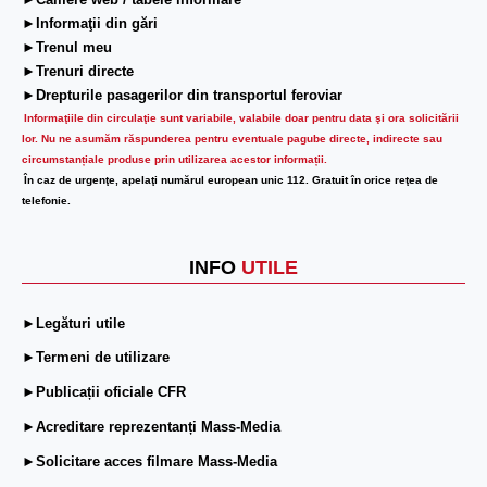
►Camere web / tabele informare
►Informaţii din gări
►Trenul meu
►Trenuri directe
►Drepturile pasagerilor din transportul feroviar
Informaţiile din circulaţie sunt variabile, valabile doar pentru data şi ora solicitării
lor.
Nu ne asumăm răspunderea pentru eventuale pagube directe, indirecte sau
circumstanțiale produse prin utilizarea acestor informații.
În caz de urgenţe, apelaţi numărul european unic 112. Gratuit în orice reţea de
telefonie.
INFO
UTILE
►Legături utile
►Termeni de utilizare
►Publicații oficiale CFR
►Acreditare reprezentanți Mass-Media
►Solicitare acces filmare Mass-Media