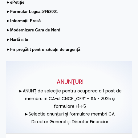
►ePetiție
►Formular Legea 544/2001
►Informații Presă
►Modernizare Gara de Nord
►Hartă site
►Fii pregătit pentru situații de urgență
ANUNŢURI
►ANUNȚ de selecție pentru ocuparea a 1 post de
membru în CA-ul CNCF „CFR” – SA - 2025 și
formulare F1-F5
►Selecție anunțuri și formulare membri CA,
Director General și Director Financiar