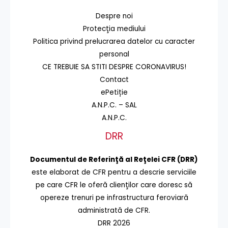
Despre noi
Protecţia mediului
Politica privind prelucrarea datelor cu caracter
personal
CE TREBUIE SA STITI DESPRE CORONAVIRUS!
Contact
ePetiție
A.N.P.C. – SAL
A.N.P.C.
DRR
Documentul de Referinţă al Reţelei CFR (DRR)
este elaborat de CFR pentru a descrie serviciile
pe care CFR le oferă clienţilor care doresc să
opereze trenuri pe infrastructura feroviară
administrată de CFR.
DRR 2026