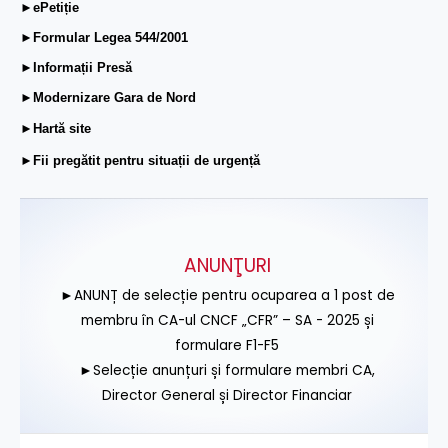
►ePetiție
►Formular Legea 544/2001
►Informații Presă
►Modernizare Gara de Nord
►Hartă site
►Fii pregătit pentru situații de urgență
ANUNŢURI
►ANUNȚ de selecție pentru ocuparea a 1 post de
membru în CA-ul CNCF „CFR” – SA - 2025 și
formulare F1-F5
►Selecție anunțuri și formulare membri CA,
Director General și Director Financiar