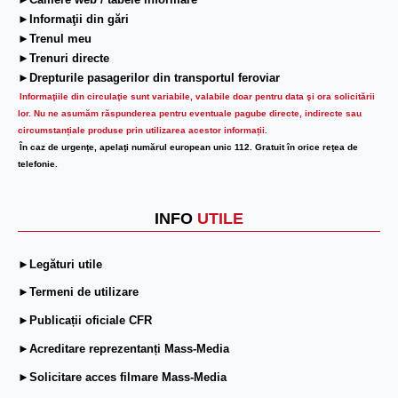
►Camere web / tabele informare
►Informaţii din gări
►Trenul meu
►Trenuri directe
►Drepturile pasagerilor din transportul feroviar
Informaţiile din circulaţie sunt variabile, valabile doar pentru data şi ora solicitării
lor.
Nu ne asumăm răspunderea pentru eventuale pagube directe, indirecte sau
circumstanțiale produse prin utilizarea acestor informații.
În caz de urgenţe, apelaţi numărul european unic 112. Gratuit în orice reţea de
telefonie.
INFO
UTILE
►Legături utile
►Termeni de utilizare
►Publicații oficiale CFR
►Acreditare reprezentanți Mass-Media
►Solicitare acces filmare Mass-Media