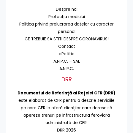
Despre noi
Protecţia mediului
Politica privind prelucrarea datelor cu caracter
personal
CE TREBUIE SA STITI DESPRE CORONAVIRUS!
Contact
ePetiție
A.N.P.C. – SAL
A.N.P.C.
DRR
Documentul de Referinţă al Reţelei CFR (DRR)
este elaborat de CFR pentru a descrie serviciile
pe care CFR le oferă clienţilor care doresc să
opereze trenuri pe infrastructura feroviară
administrată de CFR.
DRR 2026