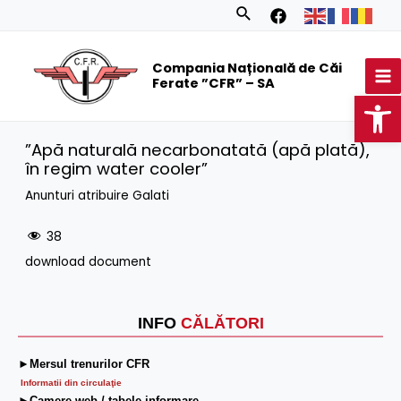
Skip
Search
to
MA
content
Compania Națională de Căi
M
Ferate ”CFR” – SA
Op
”Apă naturală necarbonatată (apă plată),
în regim water cooler”
Anunturi atribuire Galati
38
download document
INFO
CĂLĂTORI
►Mersul trenurilor CFR
Informatii din circulaţie