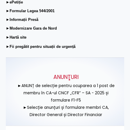
►ePetiție
►Formular Legea 544/2001
►Informații Presă
►Modernizare Gara de Nord
►Hartă site
►Fii pregătit pentru situații de urgență
ANUNŢURI
►ANUNȚ de selecție pentru ocuparea a 1 post de
membru în CA-ul CNCF „CFR” – SA - 2025 și
formulare F1-F5
►Selecție anunțuri și formulare membri CA,
Director General și Director Financiar