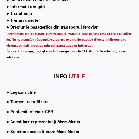
►Camere web / tabele informare
►Informaţii din gări
►Trenul meu
►Trenuri directe
►Drepturile pasagerilor din transportul feroviar
Informaţiile din circulaţie sunt variabile, valabile doar pentru data şi ora solicitării
lor.
Nu ne asumăm răspunderea pentru eventuale pagube directe, indirecte sau
circumstanțiale produse prin utilizarea acestor informații.
În caz de urgenţe, apelaţi numărul european unic 112. Gratuit în orice reţea de
telefonie.
INFO
UTILE
►Legături utile
►Termeni de utilizare
►Publicații oficiale CFR
►Acreditare reprezentanți Mass-Media
►Solicitare acces filmare Mass-Media