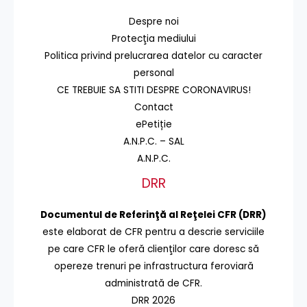
Despre noi
Protecţia mediului
Politica privind prelucrarea datelor cu caracter
personal
CE TREBUIE SA STITI DESPRE CORONAVIRUS!
Contact
ePetiție
A.N.P.C. – SAL
A.N.P.C.
DRR
Documentul de Referinţă al Reţelei CFR (DRR)
este elaborat de CFR pentru a descrie serviciile
pe care CFR le oferă clienţilor care doresc să
opereze trenuri pe infrastructura feroviară
administrată de CFR.
DRR 2026