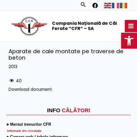
Skip
Search
to
MA
content
Compania Națională de Căi
M
Ferate ”CFR” – SA
Op
Aparate de cale montate pe traverse de
beton
2013
40
Download document
INFO
CĂLĂTORI
►Mersul trenurilor CFR
Informatii din circulaţie