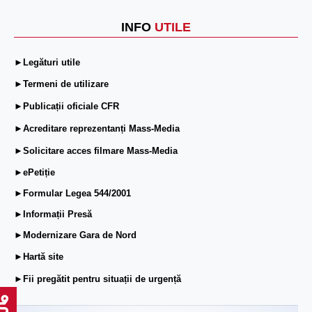
INFO
UTILE
►Legături utile
►Termeni de utilizare
►Publicații oficiale CFR
►Acreditare reprezentanți Mass-Media
►Solicitare acces filmare Mass-Media
►ePetiție
►Formular Legea 544/2001
►Informații Presă
►Modernizare Gara de Nord
►Hartă site
►Fii pregătit pentru situații de urgență