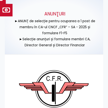
ANUNŢURI
►ANUNȚ de selecție pentru ocuparea a 1 post de
membru în CA-ul CNCF „CFR” – SA - 2025 și
formulare F1-F5
►Selecție anunțuri și formulare membri CA,
Director General și Director Financiar