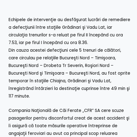
Echipele de intervenţie au desfăşurat lucrări de remediere
a defecţiunii între staţiile Grădinari şi Vadu Lat, iar
circulaţia trenurilor s-a reluat pe firul II începând cu ora
7.53, iar pe firul I începând cu ora 8.36.
Din cauza acestei defecţiuni cele 5 trenuri de călători,
care circulau pe relaţiile Bucureşti Nord – Timişoara,
Bucureşti Nord – Drobeta Tr Severin, Roşiori Nord –
Bucureşti Nord şi Timişoara – Bucureşti Nord, au fost oprite
temporar în staţiile Chiajna, Grădinari şi Vadu Lat,
înregistrând întârzieri la destinaţie cuprinse între 49 min şi
117 minute.
Compania Naţională de Căi Ferate „CFR” SA cere scuze
pasagerilor pentru disconfortul creat de acest accident şi
îi asigură că toate măsurile operative întreprinse de
angajaţii feroviari au avut ca principal scop reluarea