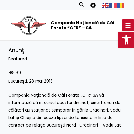
Skip
Search
to
MA
content
Compania Națională de Căi
M
Ferate ”CFR” – SA
Op
Anunţ
Featured
69
Bucureşti, 28 mai 2013
Compania Naţională de Căi Ferate „CFR” SA vă
informează că în cursul acestei dimineţi cinci trenuri de
călători au staţionat temporar în gările Grădinari, Vadu
Lat şi Chiajna din cauza lipsei de tensiune în linia de
contact pe relaţia Bucureşti Nord- Grădinari – Vadu Lat.