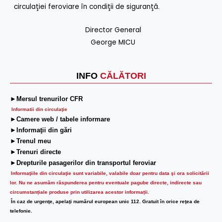
circulaţiei feroviare în condiţii de siguranţă.
Director General
George MICU
INFO
CĂLĂTORI
►Mersul trenurilor CFR
Informatii din circulaţie
►Camere web / tabele informare
►Informaţii din gări
►Trenul meu
►Trenuri directe
►Drepturile pasagerilor din transportul feroviar
Informaţiile din circulaţie sunt variabile, valabile doar pentru data şi ora solicitării
lor.
Nu ne asumăm răspunderea pentru eventuale pagube directe, indirecte sau
circumstanțiale produse prin utilizarea acestor informații.
În caz de urgenţe, apelaţi numărul european unic 112. Gratuit în orice reţea de
telefonie.