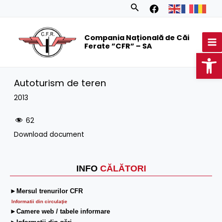
Skip
Search
to
MA
content
Compania Națională de Căi
M
Ferate ”CFR” – SA
Op
Autoturism de teren
2013
62
Download document
INFO
CĂLĂTORI
►Mersul trenurilor CFR
Informatii din circulaţie
►Camere web / tabele informare