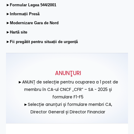
►Formular Legea 544/2001
►Informații Presă
►Modernizare Gara de Nord
►Hartă site
►Fii pregătit pentru situații de urgență
ANUNŢURI
►ANUNȚ de selecție pentru ocuparea a 1 post de
membru în CA-ul CNCF „CFR” – SA - 2025 și
formulare F1-F5
►Selecție anunțuri și formulare membri CA,
Director General și Director Financiar