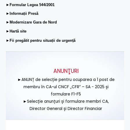
►Formular Legea 544/2001
►Informații Presă
►Modernizare Gara de Nord
►Hartă site
►Fii pregătit pentru situații de urgență
ANUNŢURI
►ANUNȚ de selecție pentru ocuparea a 1 post de
membru în CA-ul CNCF „CFR” – SA - 2025 și
formulare F1-F5
►Selecție anunțuri și formulare membri CA,
Director General și Director Financiar