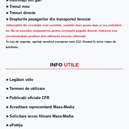
►Informaţii din gări
►Trenul meu
►Trenuri directe
►Drepturile pasagerilor din transportul feroviar
Informaţiile din circulaţie sunt variabile, valabile doar pentru data şi ora solicitării
lor.
Nu ne asumăm răspunderea pentru eventuale pagube directe, indirecte sau
circumstanțiale produse prin utilizarea acestor informații.
În caz de urgenţe, apelaţi numărul european unic 112. Gratuit în orice reţea de
telefonie.
INFO
UTILE
►Legături utile
►Termeni de utilizare
►Publicații oficiale CFR
►Acreditare reprezentanți Mass-Media
►Solicitare acces filmare Mass-Media
►ePetiție