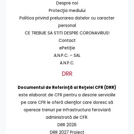
Despre noi
Protecţia mediului
Politica privind prelucrarea datelor cu caracter
personal
CE TREBUIE SA STITI DESPRE CORONAVIRUS!
Contact
ePetiție
A.N.P.C. – SAL
A.N.P.C.
DRR
Documentul de Referinţă al Reţelei CFR (DRR)
este elaborat de CFR pentru a descrie serviciile
pe care CFR le oferă clienţilor care doresc să
opereze trenuri pe infrastructura feroviară
administrată de CFR.
DRR 2026
DRR 2027 Proiect