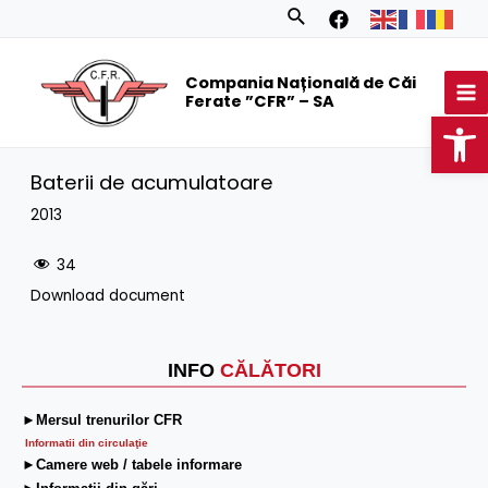
Skip
Search
to
MA
content
Compania Națională de Căi
M
Ferate ”CFR” – SA
Op
Baterii de acumulatoare
2013
34
Download document
INFO
CĂLĂTORI
►Mersul trenurilor CFR
Informatii din circulaţie
►Camere web / tabele informare