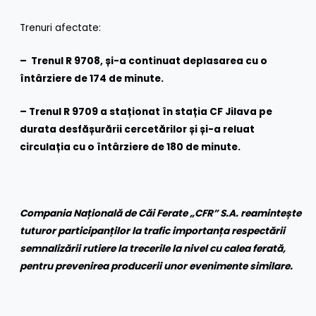
Trenuri afectate:
– Trenul R 9708, și-a continuat deplasarea cu o
întârziere de 174 de minute.
– Trenul R 9709 a staționat în stația CF Jilava pe
durata desfășurării cercetărilor și și-a reluat
circulația cu o întârziere de 180 de minute.
Compania Națională de Căi Ferate „CFR” S.A. reamintește
tuturor participanților la trafic importanța respectării
semnalizării rutiere la trecerile la nivel cu calea ferată,
pentru prevenirea producerii unor evenimente similare.