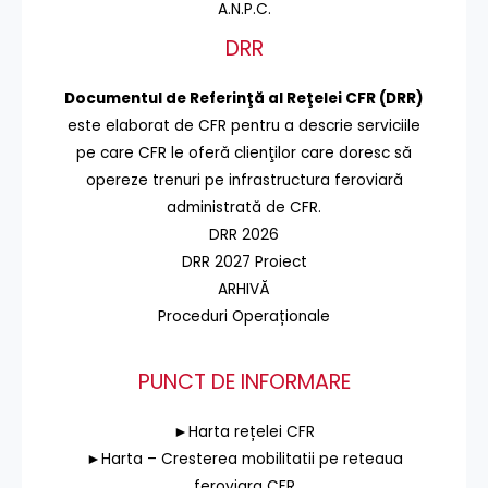
A.N.P.C.
DRR
Documentul de Referinţă al Reţelei CFR (DRR)
este elaborat de CFR pentru a descrie serviciile
pe care CFR le oferă clienţilor care doresc să
opereze trenuri pe infrastructura feroviară
administrată de CFR.
DRR 2026
DRR 2027 Proiect
ARHIVĂ
Proceduri Operaționale
PUNCT DE INFORMARE
►Harta rețelei CFR
►Harta – Cresterea mobilitatii pe reteaua
feroviara CFR