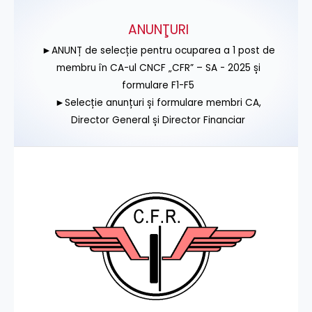
ANUNŢURI
►ANUNȚ de selecție pentru ocuparea a 1 post de
membru în CA-ul CNCF „CFR” – SA - 2025 și
formulare F1-F5
►Selecție anunțuri și formulare membri CA,
Director General și Director Financiar