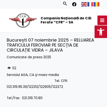
Skip
Search
to
MA
content
Compania Națională de Căi
M
Ferate ”CFR” – SA
Op
București 07 noiembrie 2025 – RELUAREA
TRAFICULUI FEROVIAR PE SECȚIA DE
CIRCULAȚIE VIDRA – JILAVA
Comunicate de presa 2025
52
Serviciul AGA, CA și mass-media
Tel. CFR:
021.319.95.39/122312/122905/122372
Tel./Fax: 021.319.70.80