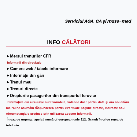
Serviciul AGA, CA și mass-med
INFO
CĂLĂTORI
►Mersul trenurilor CFR
Informatii din circulaţie
►Camere web / tabele informare
►Informaţii din gări
►Trenul meu
►Trenuri directe
►Drepturile pasagerilor din transportul feroviar
Informaţiile din circulaţie sunt variabile, valabile doar pentru data şi ora solicitării
lor.
Nu ne asumăm răspunderea pentru eventuale pagube directe, indirecte sau
circumstanțiale produse prin utilizarea acestor informații.
În caz de urgenţe, apelaţi numărul european unic 112. Gratuit în orice reţea de
telefonie.