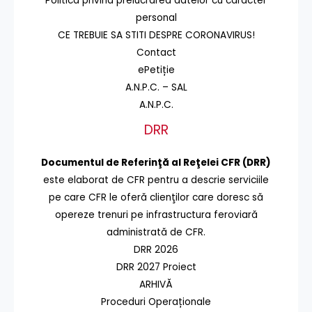
Politica privind prelucrarea datelor cu caracter
personal
CE TREBUIE SA STITI DESPRE CORONAVIRUS!
Contact
ePetiție
A.N.P.C. – SAL
A.N.P.C.
DRR
Documentul de Referinţă al Reţelei CFR (DRR)
este elaborat de CFR pentru a descrie serviciile
pe care CFR le oferă clienţilor care doresc să
opereze trenuri pe infrastructura feroviară
administrată de CFR.
DRR 2026
DRR 2027 Proiect
ARHIVĂ
Proceduri Operaționale