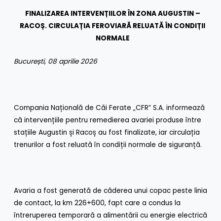
FINALIZAREA INTERVENȚIILOR ÎN ZONA AUGUSTIN –
RACOȘ. CIRCULAȚIA FEROVIARĂ RELUATĂ ÎN CONDIȚII
NORMALE
București, 08 aprilie 2026
Compania Națională de Căi Ferate „CFR” S.A. informează
că intervențiile pentru remedierea avariei produse între
stațiile Augustin și Racoș au fost finalizate, iar circulația
trenurilor a fost reluată în condiții normale de siguranță.
Avaria a fost generată de căderea unui copac peste linia
de contact, la km 226+600, fapt care a condus la
întreruperea temporară a alimentării cu energie electrică