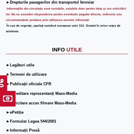
►Drepturile pasagerilor din transportul feroviar
Informaţiile din circulaţie sunt variabile, valabile doar pentru data şi ora solicitării
lor.
Nu ne asumăm răspunderea pentru eventuale pagube directe, indirecte sau
circumstanțiale produse prin utilizarea acestor informații.
În caz de urgenţe, apelaţi numărul european unic 112. Gratuit în orice reţea de
telefonie.
INFO
UTILE
►Legături utile
►Termeni de utilizare
►Publicații oficiale CFR
►Acreditare reprezentanți Mass-Media
►Solicitare acces filmare Mass-Media
►ePetiție
►Formular Legea 544/2001
►Informații Presă