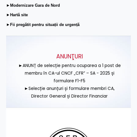
►Modernizare Gara de Nord
►Hartă site
►Fii pregătit pentru situații de urgență
ANUNŢURI
►ANUNȚ de selecție pentru ocuparea a 1 post de
membru în CA-ul CNCF „CFR” – SA - 2025 și
formulare F1-F5
►Selecție anunțuri și formulare membri CA,
Director General și Director Financiar