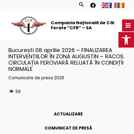
Skip
Search
to
MA
content
Compania Națională de Căi
M
Ferate ”CFR” – SA
Op
București 08 aprilie 2026 – FINALIZAREA
INTERVENȚIILOR ÎN ZONA AUGUSTIN – RACOȘ.
CIRCULAȚIA FEROVIARĂ RELUATĂ ÎN CONDIȚII
NORMALE
Comunicate de presa 2026
59
ACTUALIZARE
COMUNICAT DE PRESĂ