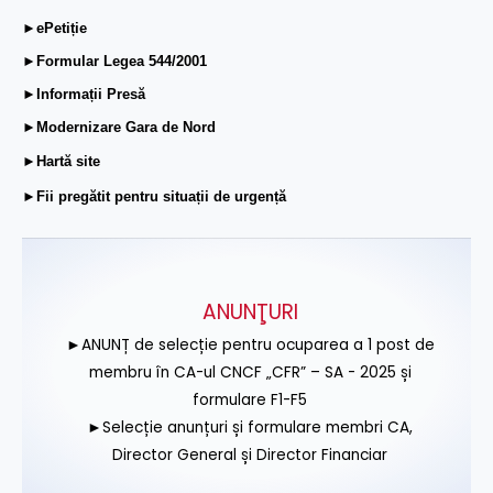
►ePetiție
►Formular Legea 544/2001
►Informații Presă
►Modernizare Gara de Nord
►Hartă site
►Fii pregătit pentru situații de urgență
ANUNŢURI
►ANUNȚ de selecție pentru ocuparea a 1 post de
membru în CA-ul CNCF „CFR” – SA - 2025 și
formulare F1-F5
►Selecție anunțuri și formulare membri CA,
Director General și Director Financiar