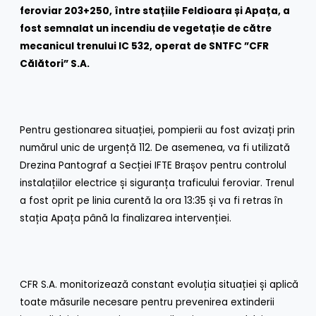
feroviar 203+250, între stațiile Feldioara și Apața, a
fost semnalat un incendiu de vegetație de către
mecanicul trenului IC 532, operat de SNTFC ”CFR
Călători” S.A.
Pentru gestionarea situației, pompierii au fost avizați prin
numărul unic de urgență 112. De asemenea, va fi utilizată
Drezina Pantograf a Secției IFTE Brașov pentru controlul
instalațiilor electrice și siguranța traficului feroviar. Trenul
a fost oprit pe linia curentă la ora 13:35 și va fi retras în
stația Apața până la finalizarea intervenției.
CFR S.A. monitorizează constant evoluția situației și aplică
toate măsurile necesare pentru prevenirea extinderii