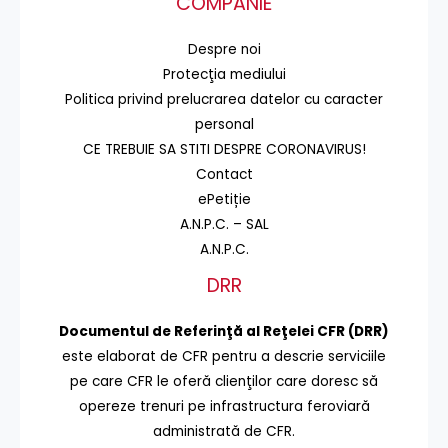
COMPANIE
Despre noi
Protecţia mediului
Politica privind prelucrarea datelor cu caracter
personal
CE TREBUIE SA STITI DESPRE CORONAVIRUS!
Contact
ePetiție
A.N.P.C. – SAL
A.N.P.C.
DRR
Documentul de Referinţă al Reţelei CFR (DRR)
este elaborat de CFR pentru a descrie serviciile
pe care CFR le oferă clienţilor care doresc să
opereze trenuri pe infrastructura feroviară
administrată de CFR.