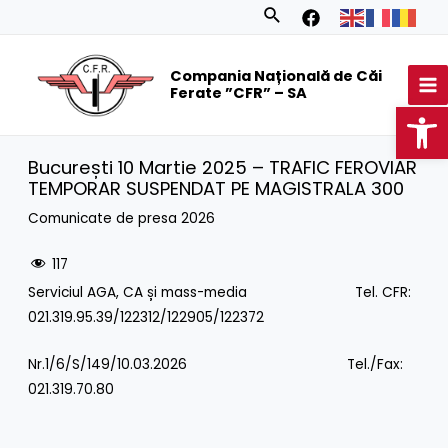
Skip
Search
to
MA
content
Compania Națională de Căi
M
Ferate ”CFR” – SA
Op
București 10 Martie 2025 – TRAFIC FEROVIAR
TEMPORAR SUSPENDAT PE MAGISTRALA 300
Comunicate de presa 2026
117
Serviciul AGA, CA și mass-media Tel. CFR:
021.319.95.39/122312/122905/122372
Nr.1/6/S/149/10.03.2026 Tel./Fax:
021.319.70.80