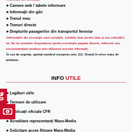
►Camere web / tabele informare
►Informaţii din gări
►Trenul meu
►Trenuri directe
►Drepturile pasagerilor din transportul feroviar
Informaţiile din circulaţie sunt variabile, valabile doar pentru data şi ora solicitării
lor.
Nu ne asumăm răspunderea pentru eventuale pagube directe, indirecte sau
circumstanțiale produse prin utilizarea acestor informații.
În caz de urgenţe, apelaţi numărul european unic 112. Gratuit în orice reţea de
telefonie.
INFO
UTILE
►Legături utile
►Termeni de utilizare
►Publicații oficiale CFR
►Acreditare reprezentanți Mass-Media
►Solicitare acces filmare Mass-Media