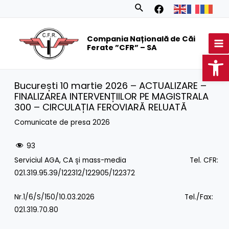
Skip
Search
to
MA
content
Compania Națională de Căi
M
Ferate ”CFR” – SA
Op
București 10 martie 2026 – ACTUALIZARE –
FINALIZAREA INTERVENȚIILOR PE MAGISTRALA
300 – CIRCULAȚIA FEROVIARĂ RELUATĂ
Comunicate de presa 2026
93
Serviciul AGA, CA și mass-media Tel. CFR:
021.319.95.39/122312/122905/122372
Nr.1/6/S/150/10.03.2026 Tel./Fax:
021.319.70.80