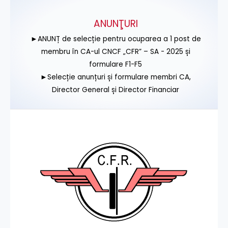
ANUNŢURI
►ANUNȚ de selecție pentru ocuparea a 1 post de
membru în CA-ul CNCF „CFR” – SA - 2025 și
formulare F1-F5
►Selecție anunțuri și formulare membri CA,
Director General și Director Financiar