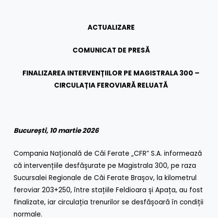
ACTUALIZARE
COMUNICAT DE PRESĂ
FINALIZAREA INTERVENȚIILOR PE MAGISTRALA 300 –
CIRCULAȚIA FEROVIARĂ RELUATĂ
București, 10 martie 2026
Compania Națională de Căi Ferate „CFR” S.A. informează
că intervențiile desfășurate pe Magistrala 300, pe raza
Sucursalei Regionale de Căi Ferate Brașov, la kilometrul
feroviar 203+250, între stațiile Feldioara și Apața, au fost
finalizate, iar circulația trenurilor se desfășoară în condiții
normale.