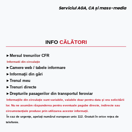
Serviciul AGA, CA și mass-media
INFO
CĂLĂTORI
►Mersul trenurilor CFR
Informatii din circulaţie
►Camere web / tabele informare
►Informaţii din gări
►Trenul meu
►Trenuri directe
►Drepturile pasagerilor din transportul feroviar
Informaţiile din circulaţie sunt variabile, valabile doar pentru data şi ora solicitării
lor.
Nu ne asumăm răspunderea pentru eventuale pagube directe, indirecte sau
circumstanțiale produse prin utilizarea acestor informații.
În caz de urgenţe, apelaţi numărul european unic 112. Gratuit în orice reţea de
telefonie.