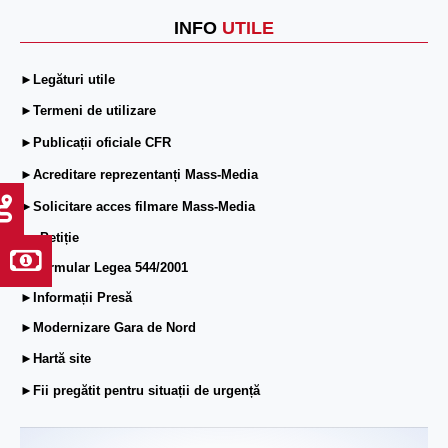
INFO
UTILE
►Legături utile
►Termeni de utilizare
►Publicații oficiale CFR
►Acreditare reprezentanți Mass-Media
►Solicitare acces filmare Mass-Media
►ePetiție
►Formular Legea 544/2001
►Informații Presă
►Modernizare Gara de Nord
►Hartă site
►Fii pregătit pentru situații de urgență