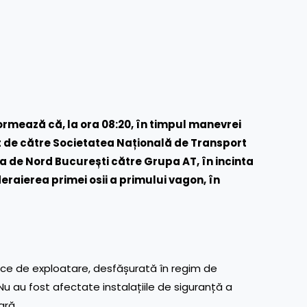
ormează că, la ora 08:20, în timpul manevrei
at de către Societatea Națională de Transport
ara de Nord București către Grupa AT, în incinta
deraierea primei osii a primului vagon, în
ice de exploatare, desfășurată în regim de
 Nu au fost afectate instalațiile de siguranță a
ară.