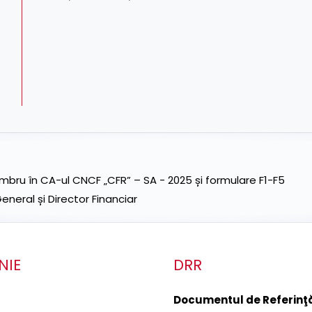
ru în CA-ul CNCF „CFR” – SA - 2025 și formulare F1-F5
neral și Director Financiar
NIE
DRR
Documentul de Referinţă