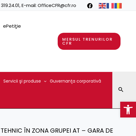
 319.24.01
, E-mail:
OfficeCFR@cfr.ro
ePetiţie
MERSUL TRENURILOR
CFR
Servicii şi produse
Guvernanţa corporativă
Searc
Op
NT TEHNIC ÎN ZONA GRUPEI AT – GARA DE