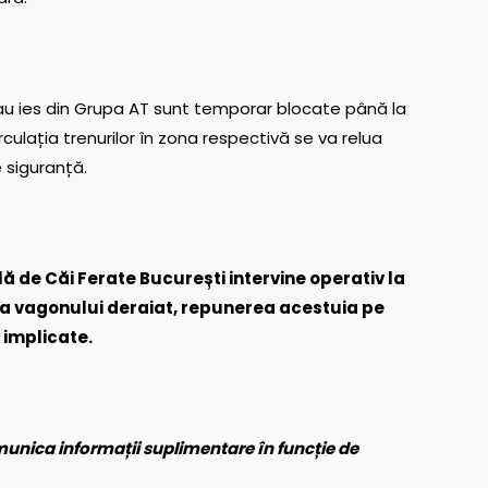
 sau ies din Grupa AT sunt temporar blocate până la
Circulația trenurilor în zona respectivă se va relua
e siguranță.
ă de Căi Ferate București intervine operativ la
rea vagonului deraiat, repunerea acestuia pe
 implicate.
unica informații suplimentare în funcție de