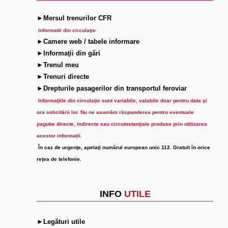
►Mersul trenurilor CFR
Informatii din circulaţie
►Camere web / tabele informare
►Informaţii din gări
►Trenul meu
►Trenuri directe
►Drepturile pasagerilor din transportul feroviar
Informaţiile din circulaţie sunt variabile, valabile doar pentru data şi
ora solicitării lor.
Nu ne asumăm răspunderea pentru eventuale
pagube directe, indirecte sau circumstanțiale produse prin utilizarea
acestor informații.
În caz de urgenţe, apelaţi numărul european unic 112. Gratuit în orice
reţea de telefonie.
INFO
UTILE
►Legături utile