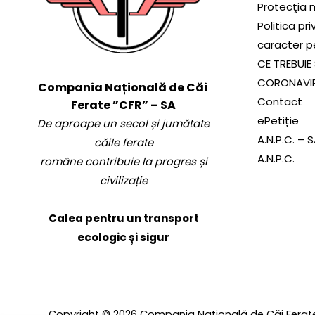
Protecţia 
Politica pr
caracter p
CE TREBUIE 
CORONAVI
Compania Națională de Căi
Contact
Ferate ”CFR” – SA
ePetiție
De aproape un secol și jumătate
A.N.P.C. – 
căile ferate
A.N.P.C.
române contribuie la progres și
civilizație
Calea pentru un transport
ecologic și sigur
Copyright © 2026 Compania Națională de Căi Ferate 