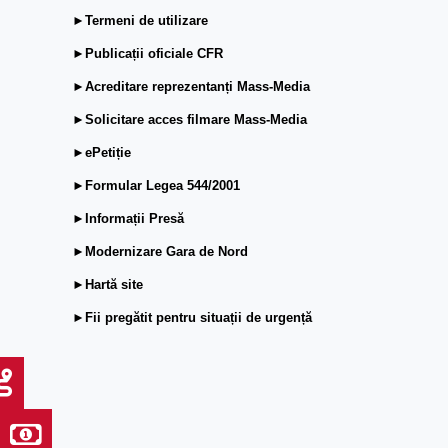
►Termeni de utilizare
►Publicații oficiale CFR
►Acreditare reprezentanți Mass-Media
►Solicitare acces filmare Mass-Media
►ePetiție
►Formular Legea 544/2001
►Informații Presă
►Modernizare Gara de Nord
►Hartă site
►Fii pregătit pentru situații de urgență