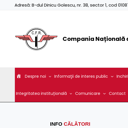
Skip
Adresă:
B-dul Dinicu Golescu, nr. 38, sector 1, cod 01
to
content
Compania Națională d
Despre noi
Informaţii de interes public
Inchir
Integritatea instituțională
Comunicare
Contact
INFO
CĂLĂTORI