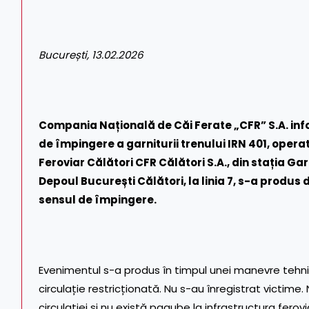
București, 13.02.2026
Compania Națională de Căi Ferate „CFR” S.A. inf
de împingere a garniturii trenului IRN 401, oper
Feroviar Călători CFR Călători S.A., din stația G
Depoul București Călători, la linia 7, s-a produs 
sensul de împingere.
Evenimentul s-a produs în timpul unei manevre tehn
circulație restricționată. Nu s-au înregistrat victime.
circulației și nu există pagube la infrastructura ferovi