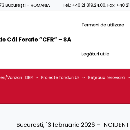
0873 București – ROMANIA
Tel.:
+40 21 319.24.00
, Fax:
+40 21
Termeni de utilizare
e Căi Ferate ”CFR” – SA
Legături utile
ieri/Vanzari
DRR
Proiecte fonduri UE
Reţeaua feroviară
București, 13 februarie 2026 – INCIDE