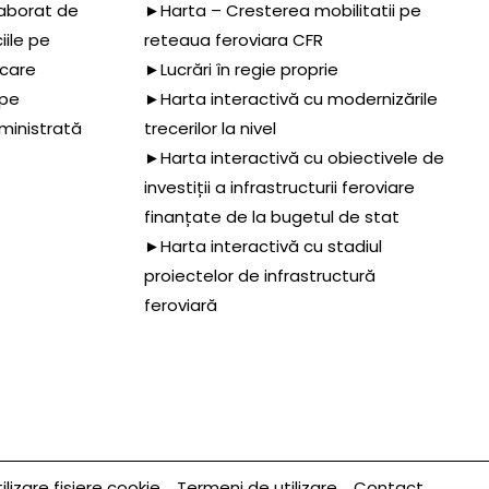
aborat de
►Harta – Cresterea mobilitatii pe
iile pe
reteaua feroviara CFR
 care
►Lucrări în regie proprie
 pe
►Harta interactivă cu modernizările
dministrată
trecerilor la nivel
►Harta interactivă cu obiectivele de
investiții a infrastructurii feroviare
finanțate de la bugetul de stat
►Harta interactivă cu stadiul
proiectelor de infrastructură
feroviară
ilizare fișiere cookie
Termeni de utilizare
Contact