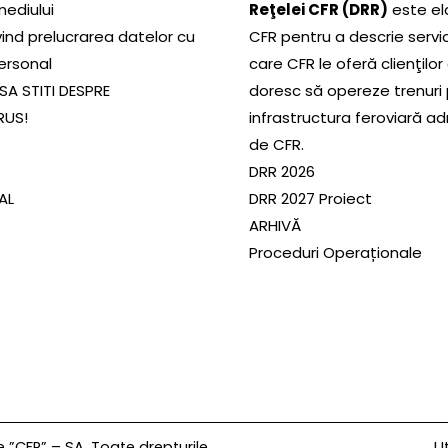
mediului
Reţelei CFR (DRR)
este el
ivind prelucrarea datelor cu
CFR pentru a descrie servic
ersonal
care CFR le oferă clienţilor
SA STITI DESPRE
doresc să opereze trenuri
RUS!
infrastructura feroviară a
de CFR.
DRR 2026
SAL
DRR 2027 Proiect
ARHIVĂ
Proceduri Operaționale
Ut
”CFR” – SA. Toate drepturile