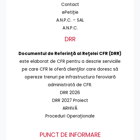
Contact
ePetiție
A.N.P.C. – SAL
A.N.P.C.
DRR
Documentul de Referinţă al Reţelei CFR (DRR)
este elaborat de CFR pentru a descrie serviciile
pe care CFR le oferă clienţilor care doresc să
opereze trenuri pe infrastructura feroviară
administrată de CFR.
DRR 2026
DRR 2027 Proiect
ARHIVĂ
Proceduri Operaționale
PUNCT DE INFORMARE