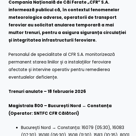
Compania Națională de Căi Ferate „CFR” S.A.
informează publicul că, în contextul fenomenelor
meteorologice adverse, operatorii de transport
feroviar au solicitat anularea temporară a mai
multor trenuri, pentru a asigura siguranța circulației
și integritatea infrastructurii feroviare.
Personalul de specialitate al CFR S.A. monitorizează
permanent starea liniilor și a instalațiilor feroviare
afectate și intervine operativ pentru remedierea
eventualelor deficiențe.
Trenuri anulate – 18 februarie 2026
Magistrala 800 – București Nord ↔ Constanța
(Operator: SNTFC CFR Călători)
București Nord → Constanța: 16079 (05:30), 16083
(07:30), 16081 (06:30), 1608 (11:30), 1583 (10:35), 8001