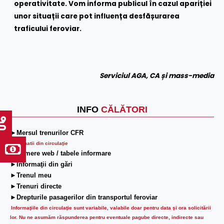
operativitate. Vom informa publicul în cazul apariției
unor situații care pot influența desfășurarea
traficului feroviar.
Serviciul AGA, CA și mass-media
INFO
CĂLĂTORI
►Mersul trenurilor CFR
Informatii din circulaţie
►Camere web / tabele informare
►Informaţii din gări
►Trenul meu
►Trenuri directe
►Drepturile pasagerilor din transportul feroviar
Informaţiile din circulaţie sunt variabile, valabile doar pentru data şi ora solicitării
lor.
Nu ne asumăm răspunderea pentru eventuale pagube directe, indirecte sau