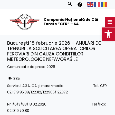
Skip
Search
to
MA
content
Compania Națională de Căi
M
Ferate ”CFR” – SA
Op
București 18 februarie 2026 – ANULĂRI DE
TRENURI LA SOLICITAREA OPERATORILOR
FEROVIARI DIN CAUZA CONDIȚIILOR
METEOROLOGICE NEFAVORABILE
Comunicate de presa 2026
385
Serviciul AGA, CA și mass-media Tel. CFR:
021.319.95.39/122312/122905/122372
Nr.1/6/S/83/18.02.2026 Tel./Fax:
021.319.70.80