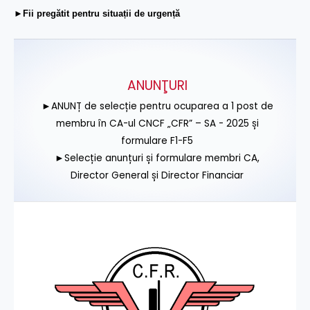
►Fii pregătit pentru situații de urgență
ANUNŢURI
►ANUNȚ de selecție pentru ocuparea a 1 post de
membru în CA-ul CNCF „CFR” – SA - 2025 și
formulare F1-F5
►Selecție anunțuri și formulare membri CA,
Director General și Director Financiar