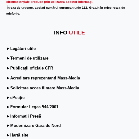
circumstanțiale produse prin utilizarea acestor informații.
În caz de urgenţe, apelaţi numărul european unic 112. Gratuit în orice reţea de
telefonie.
INFO
UTILE
►Legături utile
►Termeni de utilizare
►Publicații oficiale CFR
►Acreditare reprezentanți Mass-Media
►Solicitare acces filmare Mass-Media
►ePetiție
►Formular Legea 544/2001
►Informații Presă
►Modernizare Gara de Nord
►Hartă site