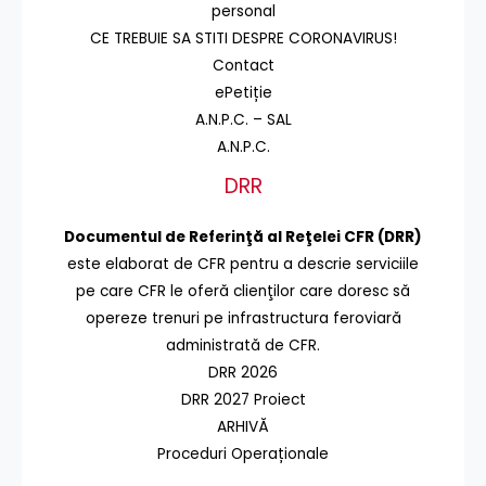
personal
CE TREBUIE SA STITI DESPRE CORONAVIRUS!
Contact
ePetiție
A.N.P.C. – SAL
A.N.P.C.
DRR
Documentul de Referinţă al Reţelei CFR (DRR)
este elaborat de CFR pentru a descrie serviciile
pe care CFR le oferă clienţilor care doresc să
opereze trenuri pe infrastructura feroviară
administrată de CFR.
DRR 2026
DRR 2027 Proiect
ARHIVĂ
Proceduri Operaționale