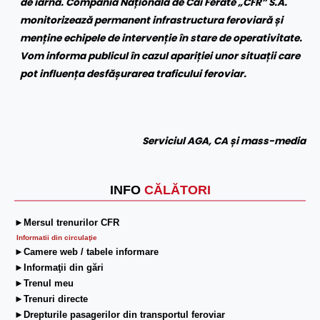
de iarnă. Compania Națională de Căi Ferate „CFR” S.A.
monitorizează permanent infrastructura feroviară și
menține echipele de intervenție în stare de operativitate.
Vom informa publicul în cazul apariției unor situații care
pot influența desfășurarea traficului feroviar.
Serviciul AGA, CA și mass-media
INFO
CĂLĂTORI
►Mersul trenurilor CFR
Informatii din circulaţie
►Camere web / tabele informare
►Informaţii din gări
►Trenul meu
►Trenuri directe
►Drepturile pasagerilor din transportul feroviar