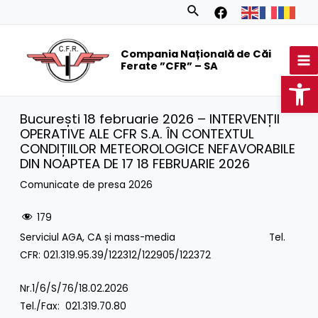
Skip
Search
to
MA
content
Compania Națională de Căi
M
Ferate ”CFR” – SA
Op
București 18 februarie 2026 – INTERVENȚII
OPERATIVE ALE CFR S.A. ÎN CONTEXTUL
CONDIȚIILOR METEOROLOGICE NEFAVORABILE
DIN NOAPTEA DE 17 18 FEBRUARIE 2026
Comunicate de presa 2026
179
Serviciul AGA, CA și mass-media Tel.
CFR: 021.319.95.39/122312/122905/122372
Nr.1/6/S/76/18.02.2026
Tel./Fax: 021.319.70.80