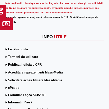
Informaţiile din circulaţie sunt variabile, valabile doar pentru data şi ora solicitării
lor.
Nu ne asumăm răspunderea pentru eventuale pagube directe, indirecte sau
circumstanțiale produse prin utilizarea acestor informații.
În caz de urgenţe, apelaţi numărul european unic 112. Gratuit în orice reţea de
telefonie.
INFO
UTILE
►Legături utile
►Termeni de utilizare
►Publicații oficiale CFR
►Acreditare reprezentanți Mass-Media
►Solicitare acces filmare Mass-Media
►ePetiție
►Formular Legea 544/2001
►Informații Presă