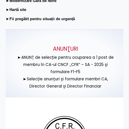
►Modernizare Gara de Nord
►Hartă site
►Fii pregătit pentru situații de urgență
ANUNŢURI
►ANUNȚ de selecție pentru ocuparea a 1 post de
membru în CA-ul CNCF „CFR” – SA - 2025 și
formulare F1-F5
►Selecție anunțuri și formulare membri CA,
Director General și Director Financiar