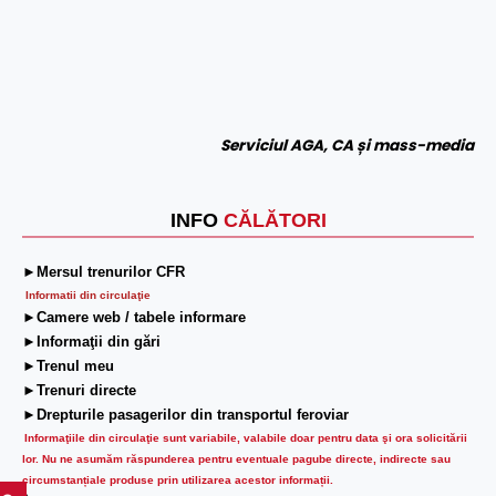
Serviciul AGA, CA și mass-media
INFO
CĂLĂTORI
►Mersul trenurilor CFR
Informatii din circulaţie
►Camere web / tabele informare
►Informaţii din gări
►Trenul meu
►Trenuri directe
►Drepturile pasagerilor din transportul feroviar
Informaţiile din circulaţie sunt variabile, valabile doar pentru data şi ora solicitării
lor.
Nu ne asumăm răspunderea pentru eventuale pagube directe, indirecte sau
circumstanțiale produse prin utilizarea acestor informații.