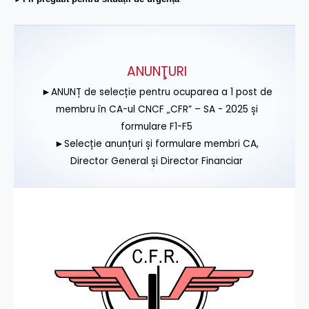
ANUNŢURI
►ANUNȚ de selecție pentru ocuparea a 1 post de
membru în CA-ul CNCF „CFR” – SA - 2025 și
formulare F1-F5
►Selecție anunțuri și formulare membri CA,
Director General și Director Financiar