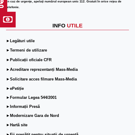
În caz de urgenţe, apelaţi numărul european unic 112. Gratuit în orice reţea de
telefonie.
INFO
UTILE
►Legături utile
►Termeni de utilizare
►Publicații oficiale CFR
►Acreditare reprezentanți Mass-Media
►Solicitare acces filmare Mass-Media
►ePetiție
►Formular Legea 544/2001
►Informații Presă
►Modernizare Gara de Nord
►Hartă site
►Fii pregătit pentru situații de urgență