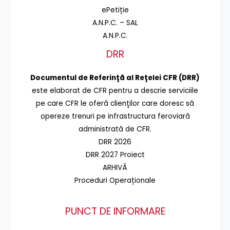
ePetiție
A.N.P.C. – SAL
A.N.P.C.
DRR
Documentul de Referinţă al Reţelei CFR (DRR)
este elaborat de CFR pentru a descrie serviciile
pe care CFR le oferă clienţilor care doresc să
opereze trenuri pe infrastructura feroviară
administrată de CFR.
DRR 2026
DRR 2027 Proiect
ARHIVĂ
Proceduri Operaționale
PUNCT DE INFORMARE