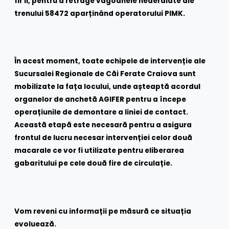
fir II, pentru a retrage vagoanele nederaiate ale
trenului 58472 aparținând operatorului PIMK.
În acest moment, toate echipele de intervenție ale
Sucursalei Regionale de Căi Ferate Craiova sunt
mobilizate la fața locului, unde așteaptă acordul
organelor de anchetă AGIFER pentru a începe
operațiunile de demontare a liniei de contact.
Această etapă este necesară pentru a asigura
frontul de lucru necesar intervenției celor două
macarale ce vor fi utilizate pentru eliberarea
gabaritului pe cele două fire de circulație.
Vom reveni cu informații pe măsură ce situația
evoluează.