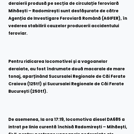
deraierii produsă pe secția de circulație feroviară
Mihăești – Radomirești sunt desfășurate de către
Agenția de Investigare Feroviară Română (AGIFER), în
vederea stabilirii cauzelor producerii accidentului
feroviar.
Pentru ridicarea locomotivei și a vagoanelor
deraiate, au fost îndrumate două macarale de mare
tonaj, aparținând Sucursalei Regionale de Căi Ferate
Craiova (125tf) și Sucursalei Regionale de Căi Ferate
București (250tf).
De asemenea, la ora 17:19, locomotiva diesel DA685 a
intrat pe linia curentă închisă Radomirești – Mihăești,