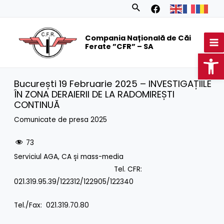
Skip
Search
to
MA
content
Compania Națională de Căi
M
Ferate ”CFR” – SA
Op
București 19 Februarie 2025 – INVESTIGAȚIILE
ÎN ZONA DERAIERII DE LA RADOMIREȘTI
CONTINUĂ
Comunicate de presa 2025
73
Serviciul AGA, CA și mass-media
Tel. CFR:
021.319.95.39/122312/122905/122340
Tel./Fax: 021.319.70.80