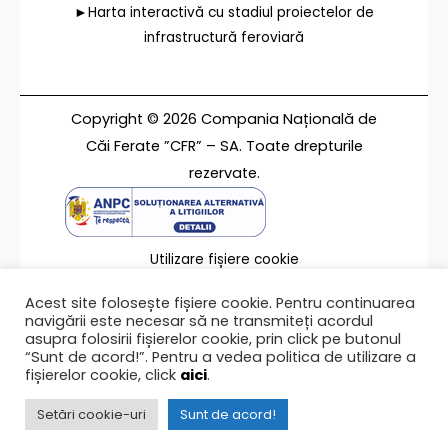
►Harta interactivă cu stadiul proiectelor de
infrastructură feroviară
Copyright © 2026 Compania Națională de
Căi Ferate ”CFR” – SA. Toate drepturile
rezervate.
Utilizare fișiere cookie
Termeni de utilizare
Acest site folosește fișiere cookie. Pentru continuarea
Contact
navigării este necesar să ne transmiteți acordul
asupra folosirii fișierelor cookie, prin click pe butonul
“Sunt de acord!”. Pentru a vedea politica de utilizare a
fișierelor cookie, click
aici
.
Ultima modificare a paginii 20/02/2025
Setări cookie-uri
Sunt de acord!