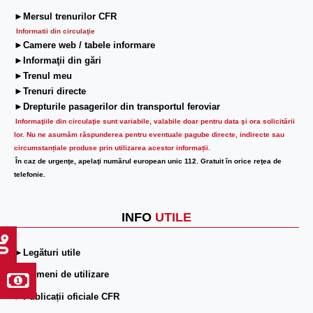
►Mersul trenurilor CFR
Informatii din circulaţie
►Camere web / tabele informare
►Informaţii din gări
►Trenul meu
►Trenuri directe
►Drepturile pasagerilor din transportul feroviar
Informaţiile din circulaţie sunt variabile, valabile doar pentru data şi ora solicitării
lor.
Nu ne asumăm răspunderea pentru eventuale pagube directe, indirecte sau
circumstanțiale produse prin utilizarea acestor informații.
În caz de urgenţe, apelaţi numărul european unic 112. Gratuit în orice reţea de
telefonie.
INFO
UTILE
►Legături utile
►Termeni de utilizare
►Publicații oficiale CFR