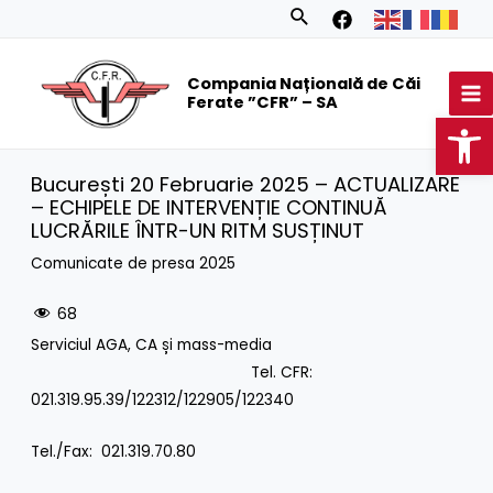
Skip
Search
to
MA
content
Compania Națională de Căi
M
Ferate ”CFR” – SA
Op
București 20 Februarie 2025 – ACTUALIZARE
– ECHIPELE DE INTERVENȚIE CONTINUĂ
LUCRĂRILE ÎNTR-UN RITM SUSȚINUT
Comunicate de presa 2025
68
Serviciul AGA, CA și mass-media
Tel. CFR:
021.319.95.39/122312/122905/122340
Tel./Fax: 021.319.70.80