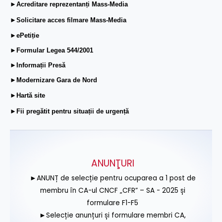
►Acreditare reprezentanți Mass-Media
►Solicitare acces filmare Mass-Media
►ePetiție
►Formular Legea 544/2001
►Informații Presă
►Modernizare Gara de Nord
►Hartă site
►Fii pregătit pentru situații de urgență
ANUNŢURI
►ANUNȚ de selecție pentru ocuparea a 1 post de
membru în CA-ul CNCF „CFR” – SA - 2025 și
formulare F1-F5
►Selecție anunțuri și formulare membri CA,