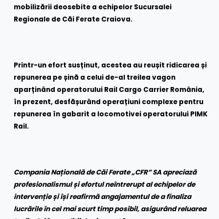
mobilizării deosebite a echipelor Sucursalei
Regionale de Căi Ferate Craiova.
Printr-un efort susținut, acestea au reușit ridicarea și
repunerea pe șină a celui de-al treilea vagon
aparținând operatorului Rail Cargo Carrier România,
în prezent, desfășurând operațiuni complexe pentru
repunerea în gabarit a locomotivei operatorului PIMK
Rail.
Compania Națională de Căi Ferate „CFR” SA apreciază
profesionalismul și efortul neîntrerupt al echipelor de
intervenție și își reafirmă angajamentul de a finaliza
lucrările în cel mai scurt timp posibil, asigurând reluarea