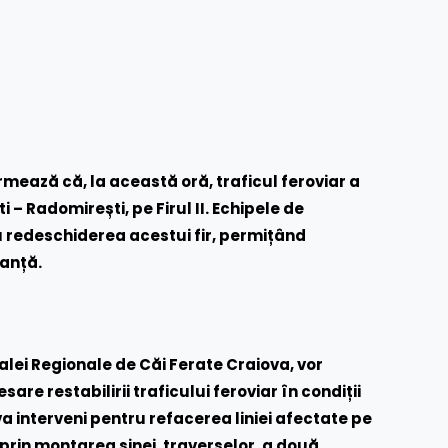
mează că, la această oră, traficul feroviar a
i – Radomirești, pe Firul II. Echipele de
ru redeschiderea acestui fir, permițând
ranță.
alei Regionale de Căi Ferate Craiova, vor
are restabilirii traficului feroviar în condiții
 va interveni pentru
refacerea liniei afectate pe
 prin montarea șinei, traverselor, a două