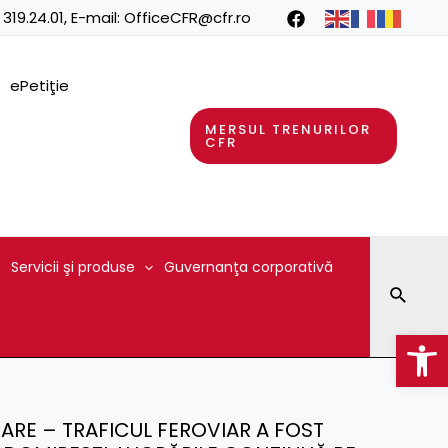
 319.24.01
, E-mail:
OfficeCFR@cfr.ro
ePetiţie
MERSUL TRENURILOR
CFR
Servicii şi produse
Guvernanţa corporativă
Searc
Op
IZARE – TRAFICUL FEROVIAR A FOST