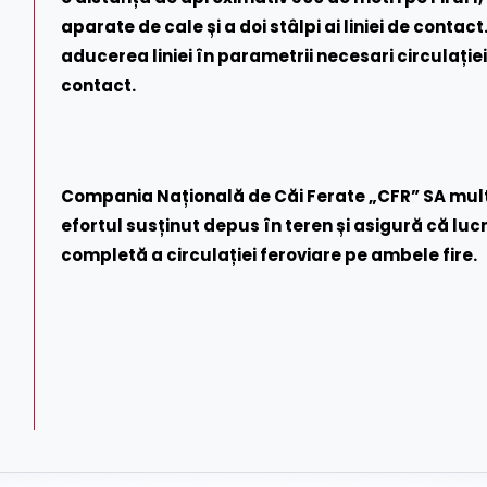
aparate de cale și a doi stâlpi ai liniei de conta
aducerea liniei în parametrii necesari circulației
contact.
Compania Națională de Căi Ferate „CFR” SA mulț
efortul susținut depus în teren și asigură că luc
completă a circulației feroviare pe ambele fire.