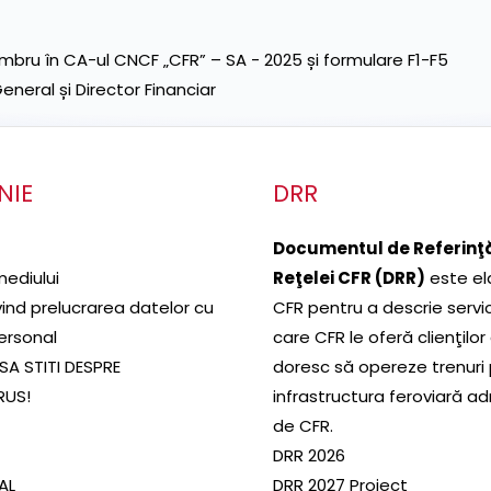
ru în CA-ul CNCF „CFR” – SA - 2025 și formulare F1-F5
neral și Director Financiar
NIE
DRR
Documentul de Referinţă
mediului
Reţelei CFR (DRR)
este el
ivind prelucrarea datelor cu
CFR pentru a descrie servic
ersonal
care CFR le oferă clienţilor
SA STITI DESPRE
doresc să opereze trenuri
RUS!
infrastructura feroviară a
de CFR.
DRR 2026
SAL
DRR 2027 Proiect