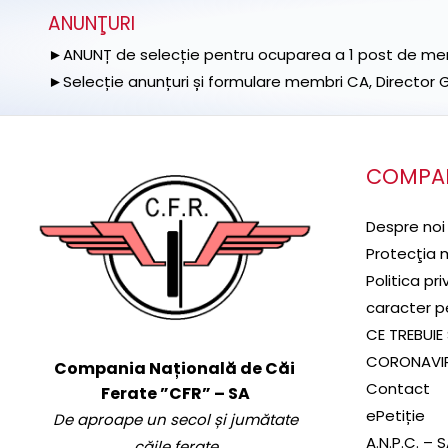
ANUNŢURI
►ANUNȚ de selecție pentru ocuparea a 1 post de memb
►Selecție anunțuri și formulare membri CA, Director Ge
COMPA
Despre noi
Protecţia 
Politica pr
caracter p
CE TREBUIE 
CORONAVI
Compania Națională de Căi
Contact
Ferate ”CFR” – SA
ePetiție
De aproape un secol și jumătate
A.N.P.C. – 
căile ferate