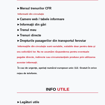
►Mersul trenurilor CFR
Informatii din circulaţie
►Camere web / tabele informare
►Informaţii din gări
►Trenul meu
►Trenuri directe
►Drepturile pasagerilor din transportul feroviar
Informaţiile din circulaţie sunt variabile, valabile doar pentru data şi
ora solicitării lor.
Nu ne asumăm răspunderea pentru eventuale
pagube directe, indirecte sau circumstanțiale produse prin utilizarea
acestor informații.
În caz de urgenţe, apelaţi numărul european unic 112. Gratuit în orice
reţea de telefonie.
INFO
UTILE
►Legături utile