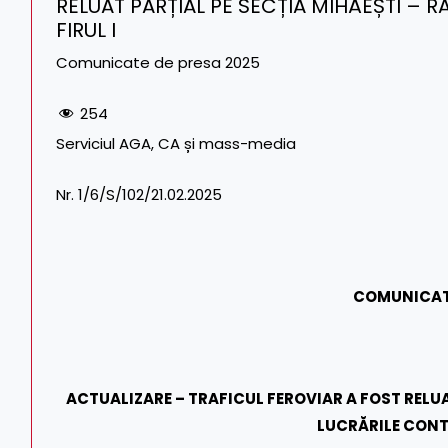
RELUAT PARȚIAL PE SECȚIA MIHĂEȘTI – 
FIRUL I
Comunicate de presa 2025
254
Serviciul AGA, CA și mass-media Tel. CF
Nr. 1/6/S/102/21.02.2025 Tel./Fax
COMUNICAT
ACTUALIZARE – TRAFICUL FEROVIAR A FOST RELUA
LUCRĂRILE CONTI