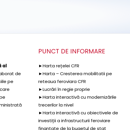
PUNCT DE INFORMARE
 al
►Harta rețelei CFR
aborat de
►Harta – Cresterea mobilitatii pe
iile pe
reteaua feroviara CFR
 care
►Lucrări în regie proprie
 pe
►Harta interactivă cu modernizările
dministrată
trecerilor la nivel
►Harta interactivă cu obiectivele de
investiții a infrastructurii feroviare
finanțate de la bugetul de stat