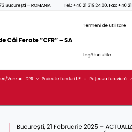
0873 București – ROMANIA
Tel.:
+40 21 319.24.00
, Fax:
+40 21
Termeni de utilizare
e Căi Ferate ”CFR” – SA
Legături utile
ieri/Vanzari
DRR
Proiecte fonduri UE
Reţeaua feroviară
București, 21 Februarie 2025 – ACTUAL