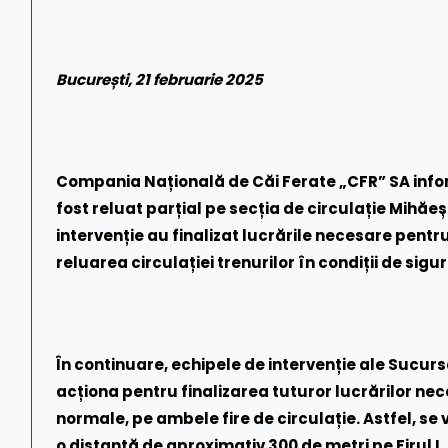
București, 21 februarie 2025
Compania Națională de Căi Ferate „CFR” SA infor
fost reluat parțial pe secția de circulație Mihăeșt
intervenție au finalizat lucrările necesare pent
reluarea circulației trenurilor în condiții de sigu
În continuare, echipele de intervenție ale Sucurs
acționa pentru finalizarea tuturor lucrărilor neces
normale, pe ambele fire de circulație. Astfel, se
o distanță de aproximativ 300 de metri pe Firul I,