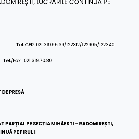
RADOMIREȘTI, LUCRĂRILE CONTINUĂ PE
R: 021.319.95.39/122312/122905/122340
: 021.319.70.80
 DE PRESĂ
T PARȚIAL PE SECȚIA MIHĂEȘTI – RADOMIREȘTI,
NUĂ PE FIRUL I