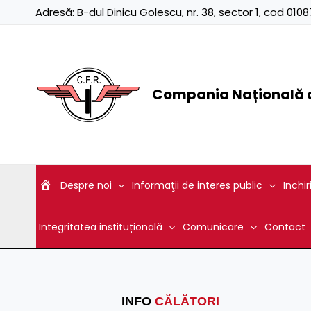
Skip
Adresă:
B-dul Dinicu Golescu, nr. 38, sector 1, cod 01
to
content
Compania Națională d
Despre noi
Informaţii de interes public
Inchir
Integritatea instituțională
Comunicare
Contact
INFO
CĂLĂTORI