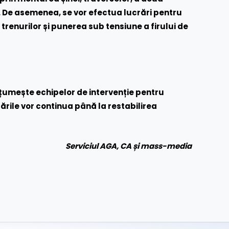
ct. De asemenea, se vor efectua lucrări pentru
 trenurilor și punerea sub tensiune a firului de
umește echipelor de intervenție pentru
rările vor continua până la restabilirea
Serviciul AGA, CA și mass-media