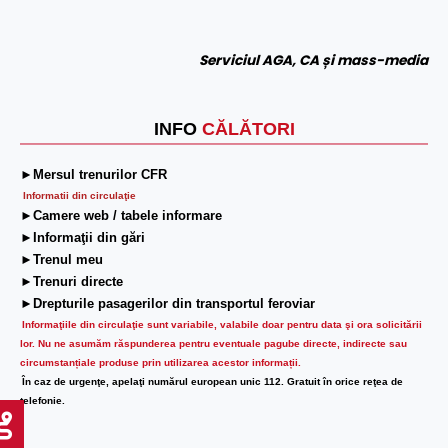
Serviciul AGA, CA și mass-media
INFO
CĂLĂTORI
►Mersul trenurilor CFR
Informatii din circulaţie
►Camere web / tabele informare
►Informaţii din gări
►Trenul meu
►Trenuri directe
►Drepturile pasagerilor din transportul feroviar
Informaţiile din circulaţie sunt variabile, valabile doar pentru data şi ora solicitării
lor.
Nu ne asumăm răspunderea pentru eventuale pagube directe, indirecte sau
circumstanțiale produse prin utilizarea acestor informații.
În caz de urgenţe, apelaţi numărul european unic 112. Gratuit în orice reţea de
telefonie.