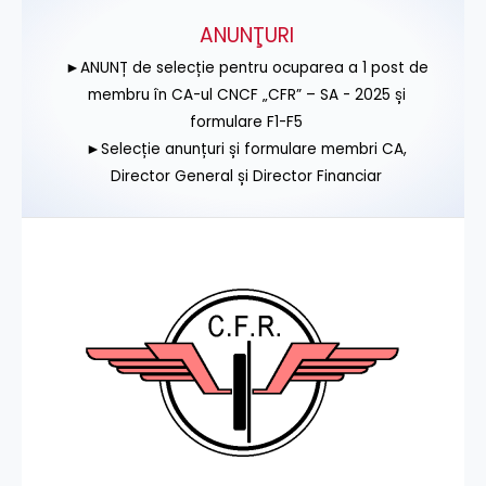
ANUNŢURI
►ANUNȚ de selecție pentru ocuparea a 1 post de
membru în CA-ul CNCF „CFR” – SA - 2025 și
formulare F1-F5
►Selecție anunțuri și formulare membri CA,
Director General și Director Financiar