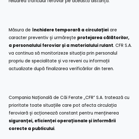
reluarea traficului feroviar pe această distanță.
Măsura de
închidere temporară a circulației
are
caracter preventiv și urmărește
protejarea călătorilor,
a personalului feroviar și a materialului rulant
. CFR S.A.
va continua să monitorizeze situația prin personalul
propriu de specialitate și va reveni cu informații
actualizate după finalizarea verificărilor din teren.
Compania Națională de Căi Ferate „CFR” S.A. tratează cu
prioritate toate situațiile care pot afecta circulația
feroviară și acționează constant pentru menținerea
siguranței, eficienței operaționale și informării
corecte a publicului
.