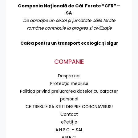
Compania Națională de Căi Ferate ”CFR” –
SA
De aproape un secol și jumătate căile ferate
române contribuie la progres și civilizație
Calea pentru un transport
ecologic și sigur
COMPANIE
Despre noi
Protecţia mediului
Politica privind prelucrarea datelor cu caracter
personal
CE TREBUIE SA STITI DESPRE CORONAVIRUS!
Contact
ePetiție
A.N.P.C. – SAL
A.N.P.C.