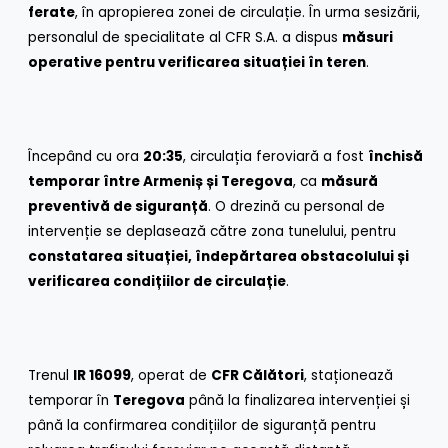
ferate
, în apropierea zonei de circulație. În urma sesizării,
personalul de specialitate al CFR S.A. a dispus
măsuri
operative pentru verificarea situației în teren
.
Începând cu ora
20:35
, circulația feroviară a fost
închisă
temporar între Armeniș și Teregova
, ca
măsură
preventivă de siguranță
. O drezină cu personal de
intervenție se deplasează către zona tunelului, pentru
constatarea situației, îndepărtarea obstacolului și
verificarea condițiilor de circulație
.
Trenul
IR 16099
, operat de
CFR Călători
, staționează
temporar în
Teregova
până la finalizarea intervenției și
până la confirmarea condițiilor de siguranță pentru