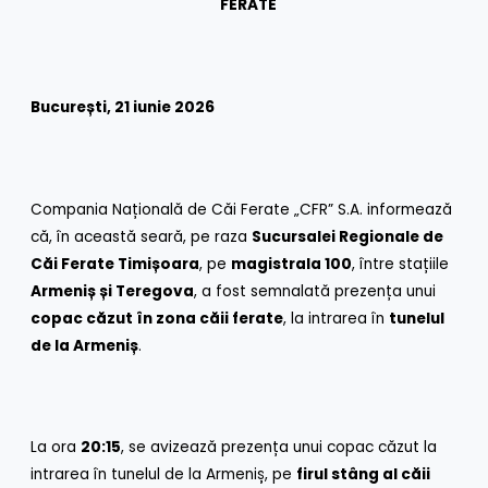
FERATE
București, 21 iunie 2026
Compania Națională de Căi Ferate „CFR” S.A. informează
că, în această seară, pe raza
Sucursalei Regionale de
Căi Ferate Timișoara
, pe
magistrala 100
, între stațiile
Armeniș și Teregova
, a fost semnalată prezența unui
copac căzut în zona căii ferate
, la intrarea în
tunelul
de la Armeniș
.
La ora
20:15
, se avizează prezența unui copac căzut la
intrarea în tunelul de la Armeniș, pe
firul stâng al căii