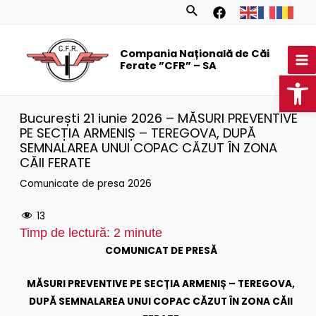
Skip
Search
to
MA
content
Compania Națională de Căi
M
Ferate ”CFR” – SA
Op
București 21 iunie 2026 – MĂSURI PREVENTIVE
PE SECȚIA ARMENIȘ – TEREGOVA, DUPĂ
SEMNALAREA UNUI COPAC CĂZUT ÎN ZONA
CĂII FERATE
Comunicate de presa 2026
13
Timp de lectură:
2
minute
COMUNICAT DE PRESĂ
MĂSURI PREVENTIVE PE SECȚIA ARMENIȘ – TEREGOVA,
DUPĂ SEMNALAREA UNUI COPAC CĂZUT ÎN ZONA CĂII