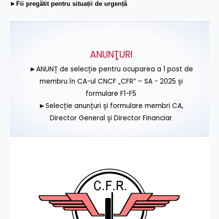
►Fii pregătit pentru situații de urgență
ANUNŢURI
►ANUNȚ de selecție pentru ocuparea a 1 post de
membru în CA-ul CNCF „CFR” – SA - 2025 și
formulare F1-F5
►Selecție anunțuri și formulare membri CA,
Director General și Director Financiar