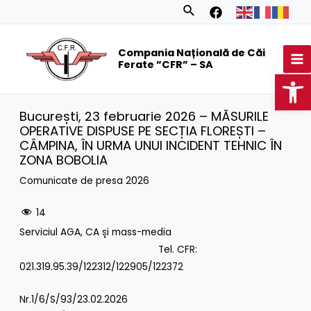
Skip
Search
to
MA
content
Compania Națională de Căi
M
Ferate ”CFR” – SA
Op
București, 23 februarie 2026 – MĂSURILE
OPERATIVE DISPUSE PE SECȚIA FLOREȘTI –
CÂMPINA, ÎN URMA UNUI INCIDENT TEHNIC ÎN
ZONA BOBOLIA
Comunicate de presa 2026
14
Serviciul AGA, CA și mass-media
Tel. CFR:
021.319.95.39/122312/122905/122372
Nr.1/6/S/93/23.02.2026