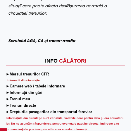
situații care poate afecta desfășurarea normală a
circulației trenurilor.
Serviciul AGA, CA și mass-media
INFO
CĂLĂTORI
►Mersul trenurilor CFR
Informatii din circulaţie
►Camere web / tabele informare
►Informaţii din gări
►Trenul meu
►Trenuri directe
►Drepturile pasagerilor din transportul feroviar
Informaţiile din circulaţie sunt variabile, valabile doar pentru data şi ora solicitării
lor.
Nu ne asumăm răspunderea pentru eventuale pagube directe, indirecte sau
circumstanțiale produse prin utilizarea acestor informații.