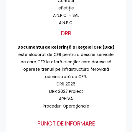
Contact
ePetiție
A.N.P.C. – SAL
A.N.P.C.
DRR
Documentul de Referinţă al Reţelei CFR (DRR)
este elaborat de CFR pentru a descrie serviciile
pe care CFR le oferă clienţilor care doresc să
opereze trenuri pe infrastructura feroviară
administrată de CFR.
DRR 2026
DRR 2027 Proiect
ARHIVĂ
Proceduri Operaționale
PUNCT DE INFORMARE