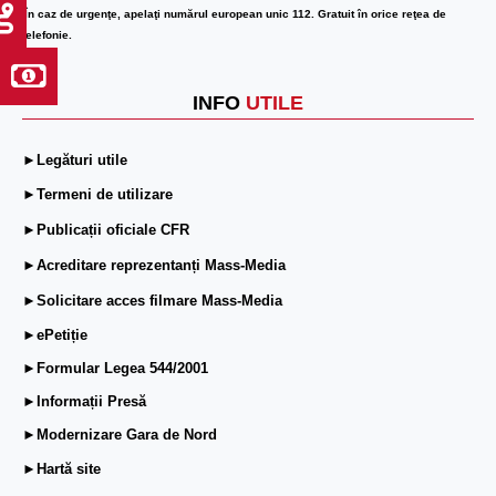
În caz de urgenţe, apelaţi numărul european unic 112. Gratuit în orice reţea de
telefonie.
INFO
UTILE
►Legături utile
►Termeni de utilizare
►Publicații oficiale CFR
►Acreditare reprezentanți Mass-Media
►Solicitare acces filmare Mass-Media
►ePetiție
►Formular Legea 544/2001
►Informații Presă
►Modernizare Gara de Nord
►Hartă site