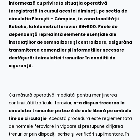
informează cu privire la situația operativă
înregistrată în cursul acestei dimineți, pe secția de
circulație Florești – Câmpina, în zona localității
Bobolia, la kilometrul feroviar 89+500. Firele de
dependență reprezintă elemente esențiale ale
instalațiilor de semnalizare și centralizare, asigurând
transmiterea comenzilor și informațiilor necesare
desfășurării circulației trenurilor în condiții de
siguranță.
Ca măsură operativă imediată, pentru menținerea
continuității traficului feroviar,
s-a dispus trecerea la
circulația trenurilor pe bază de cale liberă pe ambele
fire de circulație
. Această procedură este reglementată
de normele feroviare în vigoare și presupune dirijarea
trenurilor prin dispoziții scrise și verificări suplimentare, în