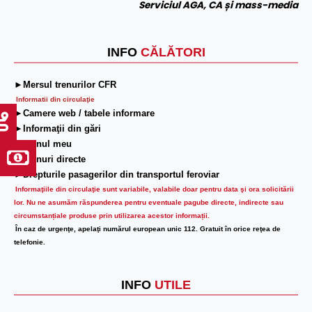
Serviciul AGA, CA și mass-media
INFO
CĂLĂTORI
►Mersul trenurilor CFR
Informatii din circulaţie
►Camere web / tabele informare
►Informaţii din gări
►Trenul meu
►Trenuri directe
►Drepturile pasagerilor din transportul feroviar
Informaţiile din circulaţie sunt variabile, valabile doar pentru data şi ora solicitării
lor.
Nu ne asumăm răspunderea pentru eventuale pagube directe, indirecte sau
circumstanțiale produse prin utilizarea acestor informații.
În caz de urgenţe, apelaţi numărul european unic 112. Gratuit în orice reţea de
telefonie.
INFO
UTILE