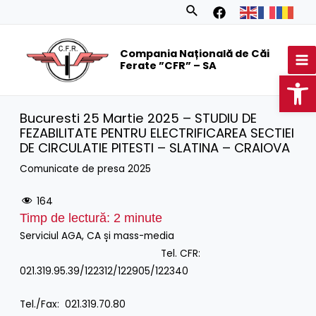
Skip
Search
to
MA
content
Compania Națională de Căi
M
Ferate ”CFR” – SA
Op
Bucuresti 25 Martie 2025 – STUDIU DE
FEZABILITATE PENTRU ELECTRIFICAREA SECTIEI
DE CIRCULATIE PITESTI – SLATINA – CRAIOVA
Comunicate de presa 2025
164
Timp de lectură:
2
minute
Serviciul AGA, CA și mass-media
Tel. CFR:
021.319.95.39/122312/122905/122340
Tel./Fax: 021.319.70.80