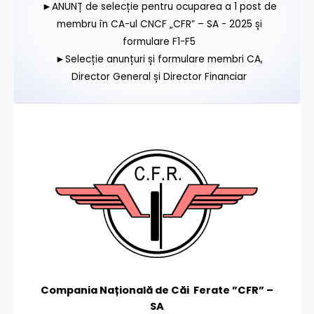
►ANUNȚ de selecție pentru ocuparea a 1 post de
membru în CA-ul CNCF „CFR” – SA - 2025 și
formulare F1-F5
►Selecție anunțuri și formulare membri CA,
Director General și Director Financiar
Compania Națională de Căi Ferate ”CFR” –
SA