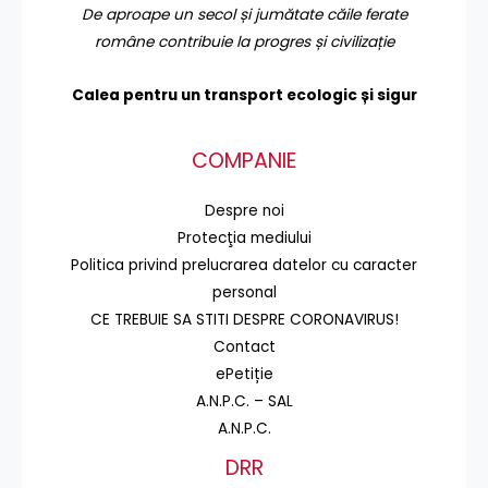
De aproape un secol și jumătate căile ferate
române contribuie la progres și civilizație
Calea pentru un transport
ecologic și sigur
COMPANIE
Despre noi
Protecţia mediului
Politica privind prelucrarea datelor cu caracter
personal
CE TREBUIE SA STITI DESPRE CORONAVIRUS!
Contact
ePetiție
A.N.P.C. – SAL
A.N.P.C.
DRR