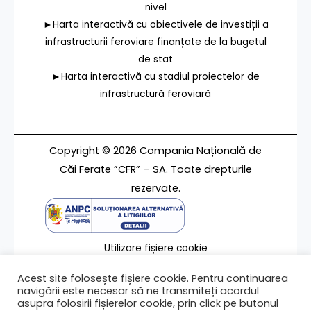
nivel
►Harta interactivă cu obiectivele de investiții a
infrastructurii feroviare finanțate de la bugetul
de stat
►Harta interactivă cu stadiul proiectelor de
infrastructură feroviară
Copyright © 2026 Compania Națională de
Căi Ferate ”CFR” – SA. Toate drepturile
rezervate.
Utilizare fișiere cookie
Termeni de utilizare
Acest site folosește fișiere cookie. Pentru continuarea
Contact
navigării este necesar să ne transmiteți acordul
asupra folosirii fișierelor cookie, prin click pe butonul