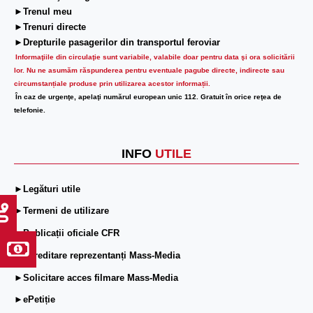
►Trenul meu
►Trenuri directe
►Drepturile pasagerilor din transportul feroviar
Informaţiile din circulaţie sunt variabile, valabile doar pentru data şi ora solicitării
lor.
Nu ne asumăm răspunderea pentru eventuale pagube directe, indirecte sau
circumstanțiale produse prin utilizarea acestor informații.
În caz de urgenţe, apelaţi numărul european unic 112. Gratuit în orice reţea de
telefonie.
INFO
UTILE
►Legături utile
►Termeni de utilizare
►Publicații oficiale CFR
►Acreditare reprezentanți Mass-Media
►Solicitare acces filmare Mass-Media
►ePetiție