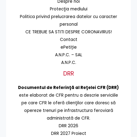
Despre noi
Protecţia mediului
Politica privind prelucrarea datelor cu caracter
personal
CE TREBUIE SA STITI DESPRE CORONAVIRUS!
Contact
ePetiție
A.N.P.C. – SAL
A.N.P.C.
DRR
Documentul de Referinţă al Reţelei CFR (DRR)
este elaborat de CFR pentru a descrie serviciile
pe care CFR le oferă clienţilor care doresc să
opereze trenuri pe infrastructura feroviară
administrată de CFR.
DRR 2026
DRR 2027 Proiect