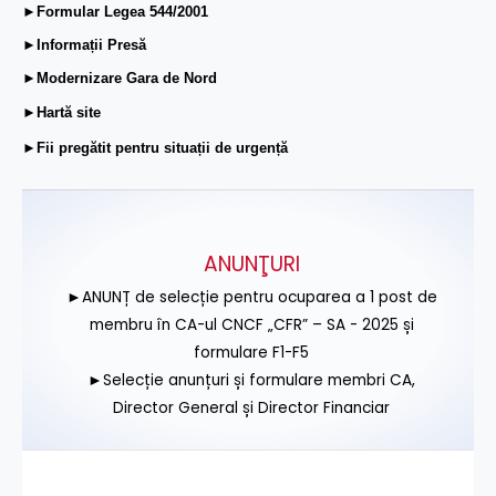
►Formular Legea 544/2001
►Informații Presă
►Modernizare Gara de Nord
►Hartă site
►Fii pregătit pentru situații de urgență
ANUNŢURI
►ANUNȚ de selecție pentru ocuparea a 1 post de
membru în CA-ul CNCF „CFR” – SA - 2025 și
formulare F1-F5
►Selecție anunțuri și formulare membri CA,
Director General și Director Financiar