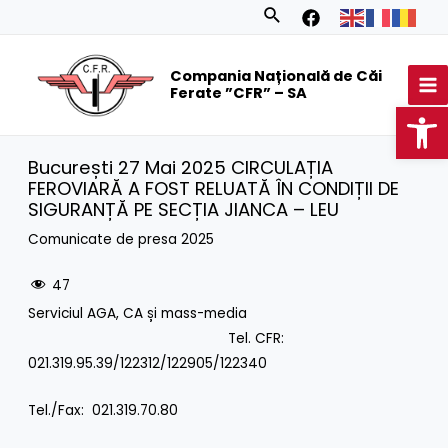
Skip
Search
to
MA
content
Compania Națională de Căi
M
Ferate ”CFR” – SA
Op
București 27 Mai 2025 CIRCULAȚIA
FEROVIARĂ A FOST RELUATĂ ÎN CONDIȚII DE
SIGURANȚĂ PE SECȚIA JIANCA – LEU
Comunicate de presa 2025
47
Serviciul AGA, CA și mass-media
Tel. CFR:
021.319.95.39/122312/122905/122340
Tel./Fax: 021.319.70.80