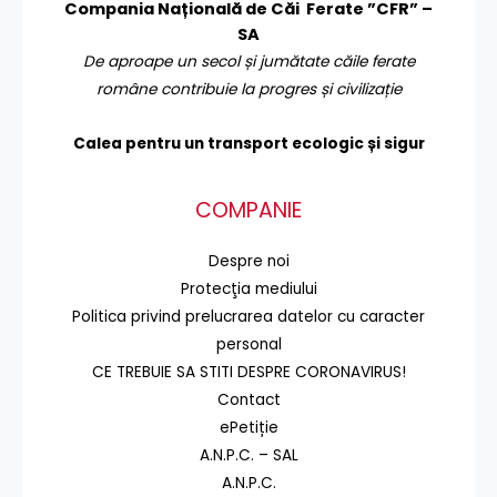
Compania Națională de Căi Ferate ”CFR” –
SA
De aproape un secol și jumătate căile ferate
române contribuie la progres și civilizație
Calea pentru un transport
ecologic și sigur
COMPANIE
Despre noi
Protecţia mediului
Politica privind prelucrarea datelor cu caracter
personal
CE TREBUIE SA STITI DESPRE CORONAVIRUS!
Contact
ePetiție
A.N.P.C. – SAL
A.N.P.C.