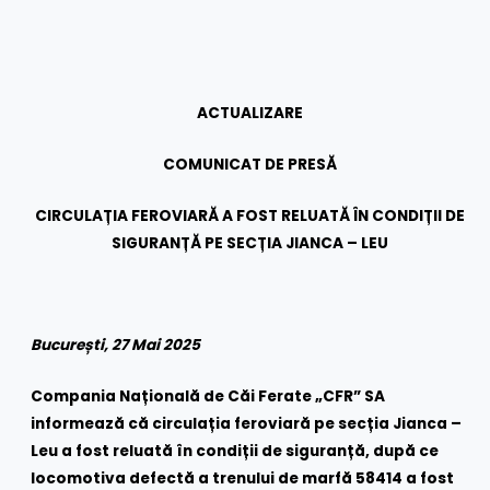
ACTUALIZARE
COMUNICAT DE PRESĂ
CIRCULAȚIA FEROVIARĂ A FOST RELUATĂ ÎN CONDIȚII DE
SIGURANȚĂ PE SECȚIA JIANCA – LEU
București, 27 Mai 2025
Compania Națională de Căi Ferate „CFR” SA
informează că circulația feroviară pe secția Jianca –
Leu a fost reluată în condiții de siguranță, după ce
locomotiva defectă a trenului de marfă 58414 a fost