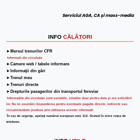
Serviciul AGA, CA și mass-media
INFO
CĂLĂTORI
►Mersul trenurilor CFR
Informatii din circulaţie
►Camere web / tabele informare
►Informaţii din gări
►Trenul meu
►Trenuri directe
►Drepturile pasagerilor din transportul feroviar
Informaţiile din circulaţie sunt variabile, valabile doar pentru data şi ora solicitării
lor.
Nu ne asumăm răspunderea pentru eventuale pagube directe, indirecte sau
circumstanțiale produse prin utilizarea acestor informații.
În caz de urgenţe, apelaţi numărul european unic 112. Gratuit în orice reţea de
telefonie.