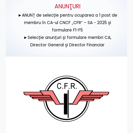
ANUNŢURI
►ANUNȚ de selecție pentru ocuparea a 1 post de
membru în CA-ul CNCF „CFR” – SA - 2025 și
formulare F1-F5
►Selecție anunțuri și formulare membri CA,
Director General și Director Financiar