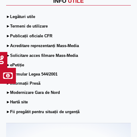
INFO
UTILE
►Legături utile
►Termeni de utilizare
►Publicații oficiale CFR
►Acreditare reprezentanți Mass-Media
►Solicitare acces filmare Mass-Media
►ePetiție
►Formular Legea 544/2001
►Informații Presă
►Modernizare Gara de Nord
►Hartă site
►Fii pregătit pentru situații de urgență