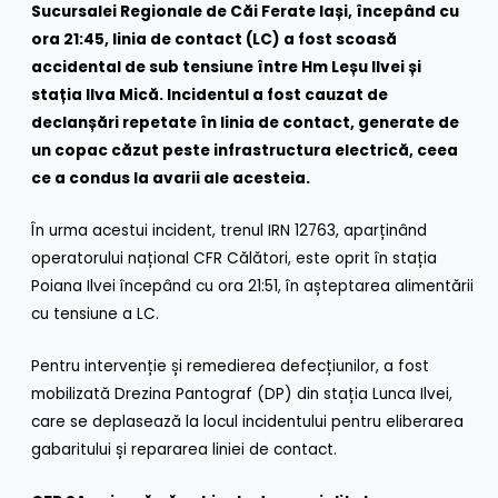
Sucursalei Regionale de Căi Ferate Iași, începând cu
ora 21:45, linia de contact (LC) a fost scoasă
accidental de sub tensiune între Hm Leșu Ilvei și
stația Ilva Mică. Incidentul a fost cauzat de
declanșări repetate în linia de contact, generate de
un copac căzut peste infrastructura electrică, ceea
ce a condus la avarii ale acesteia.
În urma acestui incident, trenul IRN 12763, aparținând
operatorului național CFR Călători, este oprit în stația
Poiana Ilvei începând cu ora 21:51, în așteptarea alimentării
cu tensiune a LC.
Pentru intervenție și remedierea defecțiunilor, a fost
mobilizată Drezina Pantograf (DP) din stația Lunca Ilvei,
care se deplasează la locul incidentului pentru eliberarea
gabaritului și repararea liniei de contact.