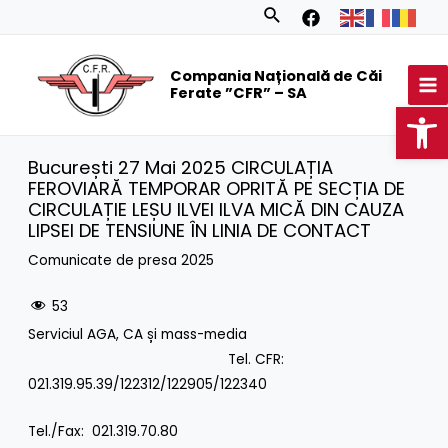
Skip
Search
to
MA
content
Compania Națională de Căi
M
Ferate ”CFR” – SA
Op
București 27 Mai 2025 CIRCULAȚIA
FEROVIARĂ TEMPORAR OPRITĂ PE SECȚIA DE
CIRCULAȚIE LEȘU ILVEI ILVA MICĂ DIN CAUZA
LIPSEI DE TENSIUNE ÎN LINIA DE CONTACT
Comunicate de presa 2025
53
Serviciul AGA, CA și mass-media
Tel. CFR:
021.319.95.39/122312/122905/122340
Tel./Fax: 021.319.70.80