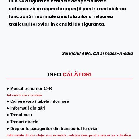
CFR SA asigură că echipele de specialitate
acționează în regim de urgență pentru restabilirea
funcționării normale a instalațiilor și reluarea
traficului feroviar în condiții de siguranță.
Serviciul AGA, CA și mass-media
INFO
CĂLĂTORI
►Mersul trenurilor CFR
Informatii din circulaţie
►Camere web / tabele informare
►Informaţii din gări
►Trenul meu
►Trenuri directe
►Drepturile pasagerilor din transportul feroviar
Informaţiile din circulaţie sunt variabile, valabile doar pentru data şi ora solicitării