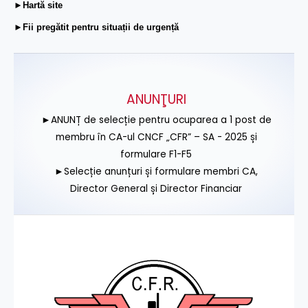
►Hartă site
►Fii pregătit pentru situații de urgență
ANUNŢURI
►ANUNȚ de selecție pentru ocuparea a 1 post de
membru în CA-ul CNCF „CFR” – SA - 2025 și
formulare F1-F5
►Selecție anunțuri și formulare membri CA,
Director General și Director Financiar