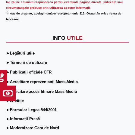
lor.
Nu ne asumăm răspunderea pentru eventuale pagube directe, indirecte sau
circumstanțiale produse prin utilizarea acestor informații.
În caz de urgenţe, apelaţi numărul european unic 112. Gratuit în orice reţea de
telefonie.
INFO
UTILE
►Legături utile
►Termeni de utilizare
►Publicații oficiale CFR
►Acreditare reprezentanți Mass-Media
►Solicitare acces filmare Mass-Media
►ePetiție
►Formular Legea 544/2001
►Informații Presă
►Modernizare Gara de Nord