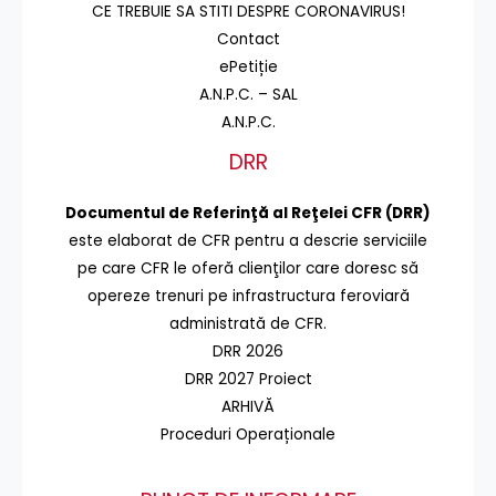
CE TREBUIE SA STITI DESPRE CORONAVIRUS!
Contact
ePetiție
A.N.P.C. – SAL
A.N.P.C.
DRR
Documentul de Referinţă al Reţelei CFR (DRR)
este elaborat de CFR pentru a descrie serviciile
pe care CFR le oferă clienţilor care doresc să
opereze trenuri pe infrastructura feroviară
administrată de CFR.
DRR 2026
DRR 2027 Proiect
ARHIVĂ
Proceduri Operaționale